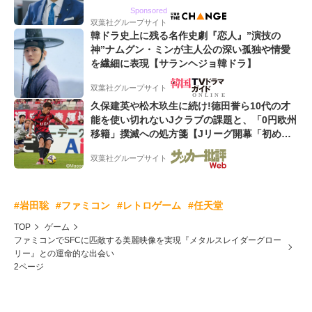
るWebマーケティング会社のアイデンティティ
Sponsored
双葉社グループサイト
韓ドラ史上に残る名作史劇『恋人』”演技の
神”ナムグン・ミンが主人公の深い孤独や情愛
を繊細に表現【サランヘジョ韓ドラ】
双葉社グループサイト
久保建英や松木玖生に続け!徳田誉ら10代の才
能を使い切れないJクラブの課題と、「0円欧州
移籍」撲滅への処方箋【Jリーグ開幕「初めて
の秋春制」の大激論】(5)
双葉社グループサイト
#岩田聡
#ファミコン
#レトロゲーム
#任天堂
TOP
ゲーム
ファミコンでSFCに匹敵する美麗映像を実現『メタルスレイダーグロー
リー』との運命的な出会い
2ページ