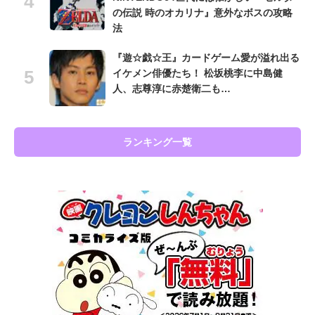
の伝説 時のオカリナ』意外なボスの攻略
法
『遊☆戯☆王』カードゲーム愛が溢れ出る
イケメン俳優たち！ 松坂桃李に中島健
人、志尊淳に赤楚衛二も…
ランキング一覧