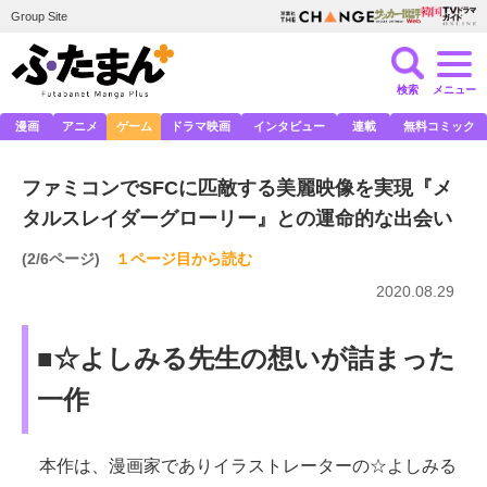
Group Site
検索
メニュー
漫画
アニメ
ゲーム
ドラマ映画
インタビュー
連載
無料コミック
ファミコンでSFCに匹敵する美麗映像を実現『メ
タルスレイダーグローリー』との運命的な出会い
(2/6ページ)
１ページ目から読む
2020.08.29
■☆よしみる先生の想いが詰まった
一作
本作は、漫画家でありイラストレーターの☆よしみる