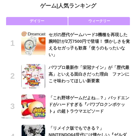
ゲーム
|
人気ランキング
デイリー
ウィークリー
セガの歴代ゲームハード3機種を再現した
腕時計が2万7500円で登場！ 懐かしさを覚
えるセガっ子も歓喜「使うのもったいな
い」
パワプロ最新作「栄冠ナイン」が「歴代最
高」といえる面白さだった理由 ファンに
こそ味わってほしい新要素
「これ野球ゲームだよね…？」バッドエン
ドがハードすぎる『パワプロクンポケッ
ト』の超トラウマエピソード
「リメイク版でもできる？」
NINTENDO64世代には懐かしい『ゼルダ