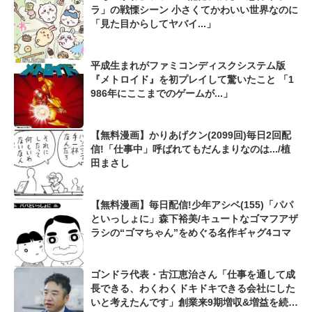
ラ」の戦慄シーン 小さくてかわいい世界なのに
「見た目からしてヤバイ...」
平成生まれがファミコンディスクシステム版
『メトロイド』を初プレイして驚いたこと 「1
986年にここまでのゲームが...」
【無料漫画】かりあげクン(2099回)毎日2回配
信!「仕事中」呼ばれてもだんまりなのは.../植
田まさし
【無料漫画】毎日配信!少年アシベ(155)「パパ
といっしょに」森下裕美/キュートなゴマフアザ
ラシの“ゴマちゃん”をめぐる名作ギャグ4コマ
ゴンドラ代表・古江恵治さん「仕事を通して成
長できる、わくわくドキドキできる会社にした
いと考えたんです」創業来9期増収&増益を続け