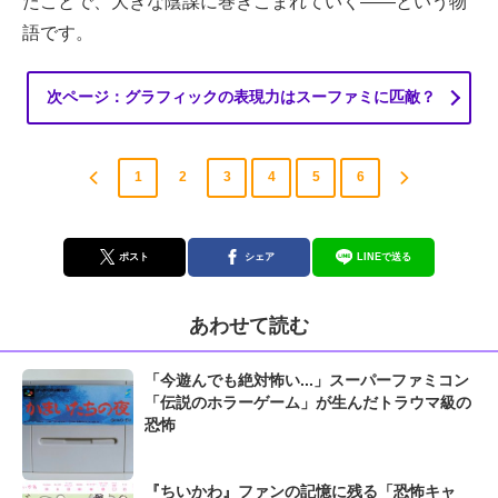
たことで、大きな陰謀に巻きこまれていく――という物
語です。
次ページ：グラフィックの表現力はスーファミに匹敵？
1
2
3
4
5
6
ポスト
シェア
LINEで送る
あわせて読む
「今遊んでも絶対怖い...」スーパーファミコン
「伝説のホラーゲーム」が生んだトラウマ級の
恐怖
『ちいかわ』ファンの記憶に残る「恐怖キャ