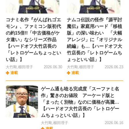
コナミ名作『がんばれゴエ
ナムコ伝説の怪作『源平討
モン』、ファミコン版初代
魔伝』家庭用ハード「移植
の約15倍!!「中古価格がケ
版」の深い味わい 「大幅
タ違い」なシリーズ作品
アレンジ」に「オリジナル
【ハードオフ大竹店長の
続編」も…【ハードオフ大
「レトロゲームちょっとい
竹店長の「レトロゲームち
い話」】
ょっといい話」】
大竹剛,櫛田理子
2026.06.30
大竹剛,櫛田理子
2026.06.23
連載
連載
ゲーム通も唸る完成度「スーファミ名
作」驚きのお値段 アーケード版と
「まったく別物」なのに価格が高騰…
【ハードオフ大竹店長の「レトロゲー
ムちょっといい話」】
大竹剛,櫛田理子
2026.06.16
連載