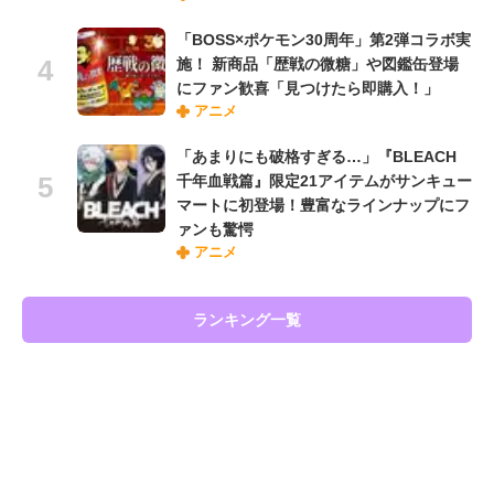
「BOSS×ポケモン30周年」第2弾コラボ実
施！ 新商品「歴戦の微糖」や図鑑缶登場
にファン歓喜「見つけたら即購入！」
アニメ
「あまりにも破格すぎる…」『BLEACH
千年血戦篇』限定21アイテムがサンキュー
マートに初登場！豊富なラインナップにフ
ァンも驚愕
アニメ
ランキング一覧