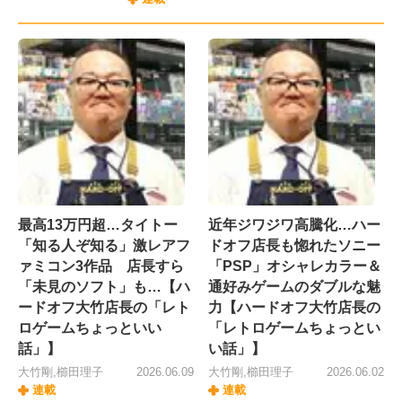
最高13万円超…タイトー
近年ジワジワ高騰化…ハー
「知る人ぞ知る」激レアフ
ドオフ店長も惚れたソニー
ァミコン3作品 店長すら
「PSP」オシャレカラー＆
「未見のソフト」も…【ハ
通好みゲームのダブルな魅
ードオフ大竹店長の「レト
力【ハードオフ大竹店長の
ロゲームちょっといい
「レトロゲームちょっとい
話」】
い話」】
大竹剛,櫛田理子
2026.06.09
大竹剛,櫛田理子
2026.06.02
連載
連載