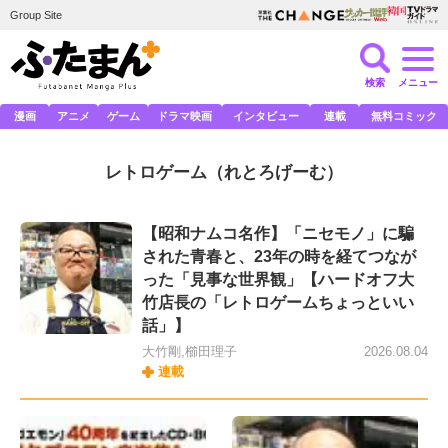
Group Site
検索
メニュー
漫画
アニメ
ゲーム
ドラマ映画
インタビュー
連載
無料コミック
レトロゲーム
（れとろげーむ）
【昭和ナムコ名作】「ニセモノ」に騙
された青春と、23年の時を経てつなが
った「見事な世界観」【ハードオフ大
竹店長の「レトロゲームちょっといい
話」】
大竹剛,櫛田理子
2026.08.04
連載