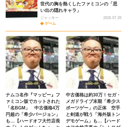
世代の胸を熱くしたファミコンの「思
い出の隠れキャラ」
ジャッキー
2026.07.28
ゲーム
ナムコ名作『マッピー』フ
中古価格は約30万！セガ・
ァミコン版でカットされた
メガドライブ末期「希少ス
「名BGM」 中古価格4万
ポーツゲー」の正体 空手
円超の「希少バージョン」
と剣道が戦う「海外版トン
も…【ハードオフ大竹店長
デモゲーム」も…【ハード