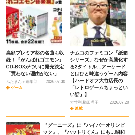
高額プレミア盤の名曲も収
ナムコのファミコン「紙箱
録！『がんばれゴエモン』
シリーズ」なぜか高騰化す
CD-BOXがついに発売決定
る2タイトル…アーケード
「買わない理由がない」
とはひと味違うゲーム内容
【ハードオフ大竹店長の
ふたまん＋編集部
2026.07.30
「レトロゲームちょっとい
ゲーム
い話」】
大竹剛,櫛田理子
2026.07.28
連載
『グーニーズ』に『ハイパーオリンピ
ック』、『ハットリくん』にも…昭和