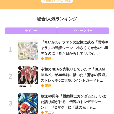
#連続テレビ小説
総合
|
人気ランキング
デイリー
ウィークリー
『ちいかわ』ファンの記憶に残る「恐怖キ
ャラ」の戦慄シーン 小さくてかわいい世
界なのに「見た目からしてヤバイ…」
漫画
令和のNBAを先取りしていた!?『SLAM
DUNK』が30年前に描いた「驚きの戦術」
ストレッチ5に大型ポイントガードも…
漫画
放送40周年『機動戦士ガンダムZZ』いま
だ語り継がれる「伝説のトンデモシー
ン」 「Zザク」に「謎の光」も…
アニメ