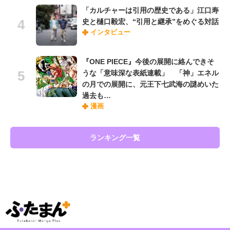
「カルチャーは引用の歴史である」江口寿
史と樋口毅宏、“引用と継承”をめぐる対話
インタビュー
『ONE PIECE』今後の展開に絡んできそ
うな「意味深な表紙連載」 「神」エネル
の月での展開に、元王下七武海の謎めいた
過去も…
漫画
ランキング一覧