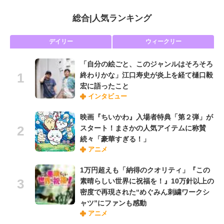
総合
|
人気ランキング
デイリー
ウィークリー
「自分の絵ごと、このジャンルはそろそろ
終わりかな」江口寿史が炎上を経て樋口毅
宏に語ったこと
インタビュー
映画『ちいかわ』入場者特典「第２弾」が
スタート！まさかの人気アイテムに称賛
続々「豪華すぎる！」
アニメ
1万円超えも「納得のクオリティ」『この
素晴らしい世界に祝福を！』10万針以上の
密度で再現された“めぐみん刺繍ワークシ
ャツ”にファンも感動
アニメ