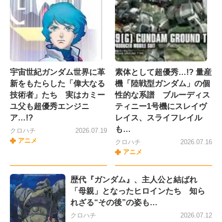
宇宙世紀ガンダム世界に革
素体として超優秀…!? 量産
新をもたらした「偉大なる
機「陸戦型ガンダム」の個
技術者」たち 実はカミー
性的な系譜 ブルーディス
ユ父も超優秀エンジニ
ティニー1号機にスレイヴ
ア…!?
レイス、スライフレイル
も…
クロハチ
2026.07.19
アニメ
クロハチ
2026.07.16
アニメ
歴代『ガンダム』、主人公と結ばれ
「母親」となったヒロインたち 知ら
れざる“その後”の姿も…
クロハチ
2026.07.12