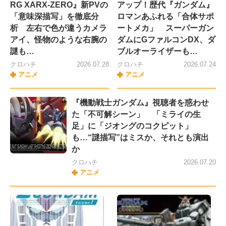
RG XARX-ZERO』新PVの
アップ！歴代『ガンダム』
「意味深描写」を徹底分
ロマンあふれる「合体サポ
析 左右で色が違うカメラ
ートメカ」 スーパーガン
アイ、怪物のような右腕の
ダムにGファルコンDX、ダ
謎も…
ブルオーライザーも…
クロハチ
2026.07.28
クロハチ
2026.07.24
アニメ
アニメ
『機動戦士ガンダム』視聴者を惑わせ
た「不可解シーン」 「ミライの生
足」に「ジオングのコクピット」
も…“謎描写”はミスか、それとも演出
か
クロハチ
2026.07.20
アニメ