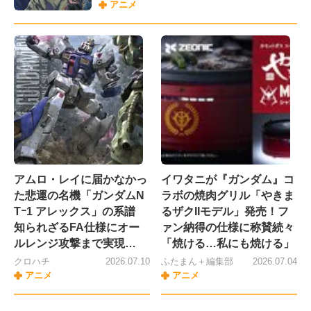
アニメ
アムロ・レイに届かなかっ
イワタニが『ガンダム』コ
た悲運の名機「ガンダムN
ラボの焼肉グリル「やきま
Tｰ1 アレックス」の系譜
るザクIIモデル」発売！フ
知られざるFA仕様にオー
ァン納得の仕様に称賛続々
ルレンジ攻撃まで実現…
「焼ける…私にも焼ける」
クロハチ
2026.07.10
ふたまん＋編集部
2026.07.04
アニメ
アニメ