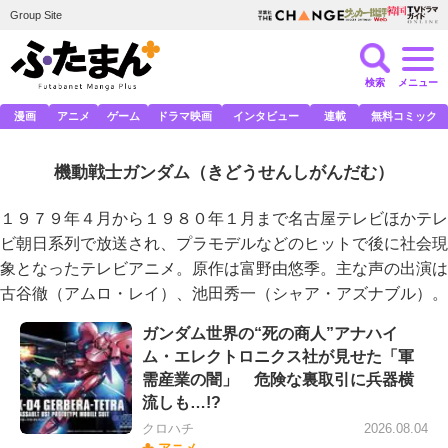
Group Site
検索
メニュー
漫画
アニメ
ゲーム
ドラマ映画
インタビュー
連載
無料コミック
機動戦士ガンダム
（きどうせんしがんだむ）
１９７９年４月から１９８０年１月まで名古屋テレビほかテレ
ビ朝日系列で放送され、プラモデルなどのヒットで後に社会現
象となったテレビアニメ。原作は富野由悠季。主な声の出演は
古谷徹（アムロ・レイ）、池田秀一（シャア・アズナブル）。
ガンダム世界の“死の商人”アナハイ
ム・エレクトロニクス社が見せた「軍
需産業の闇」 危険な裏取引に兵器横
流しも…!?
クロハチ
2026.08.04