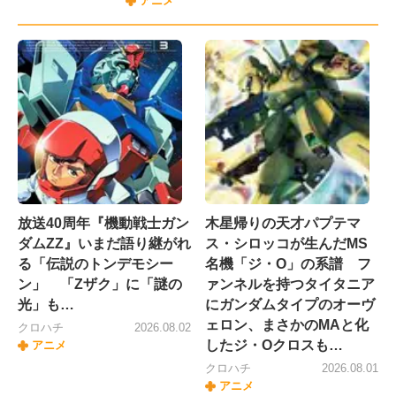
アニメ
放送40周年『機動戦士ガン
木星帰りの天才パプテマ
ダムZZ』いまだ語り継がれ
ス・シロッコが生んだMS
る「伝説のトンデモシー
名機「ジ・O」の系譜 フ
ン」 「Zザク」に「謎の
ァンネルを持つタイタニア
光」も…
にガンダムタイプのオーヴ
ェロン、まさかのMAと化
クロハチ
2026.08.02
したジ・Oクロスも…
アニメ
クロハチ
2026.08.01
アニメ