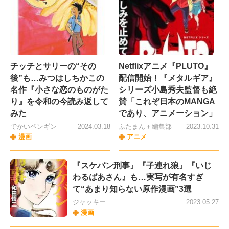
チッチとサリーの“その
Netflixアニメ『PLUTO』
後”も…みつはしちかこの
配信開始！『メタルギア』
名作『小さな恋のものがた
シリーズ小島秀夫監督も絶
り』を令和の今読み返して
賛「これぞ日本のMANGA
みた
であり、アニメーション」
でかいペンギン
2024.03.18
ふたまん＋編集部
2023.10.31
漫画
アニメ
『スケバン刑事』『子連れ狼』『いじ
わるばあさん』も…実写が有名すぎ
て“あまり知らない原作漫画”3選
ジャッキー
2023.05.27
漫画