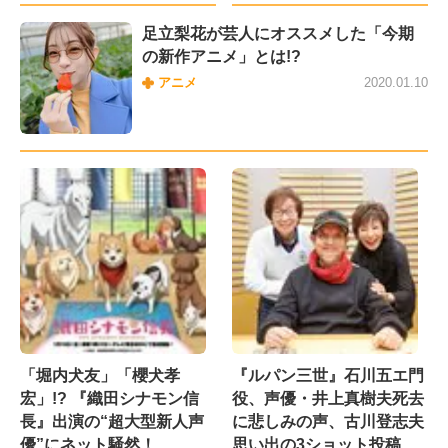
足立梨花が芸人にオススメした「今期
の新作アニメ」とは!?
アニメ
2020.01.10
「堀内犬友」「櫻犬孝
『ルパン三世』石川五エ門
宏」!? 『織田シナモン信
役、声優・井上真樹夫死去
長』出演の“超大型新人声
に悲しみの声、古川登志夫
優”にネット騒然！
思い出の3ショット投稿