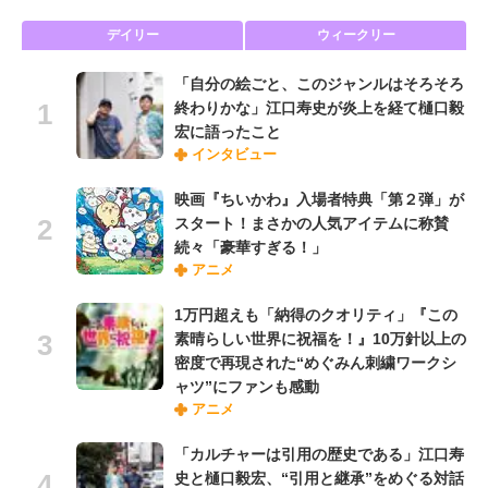
デイリー
ウィークリー
「自分の絵ごと、このジャンルはそろそろ
終わりかな」江口寿史が炎上を経て樋口毅
宏に語ったこと
インタビュー
映画『ちいかわ』入場者特典「第２弾」が
スタート！まさかの人気アイテムに称賛
続々「豪華すぎる！」
アニメ
1万円超えも「納得のクオリティ」『この
素晴らしい世界に祝福を！』10万針以上の
密度で再現された“めぐみん刺繍ワークシ
ャツ”にファンも感動
アニメ
「カルチャーは引用の歴史である」江口寿
史と樋口毅宏、“引用と継承”をめぐる対話