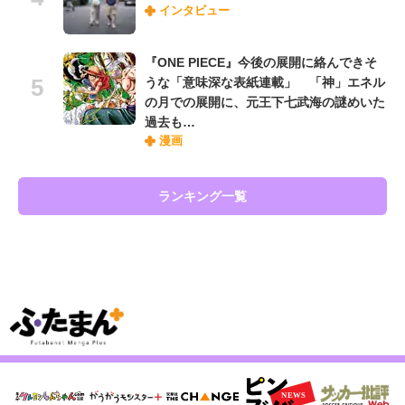
インタビュー
『ONE PIECE』今後の展開に絡んできそ
うな「意味深な表紙連載」 「神」エネル
の月での展開に、元王下七武海の謎めいた
過去も…
漫画
ランキング一覧