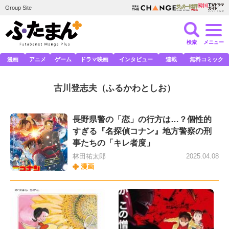
Group Site
検索
メニュー
漫画
アニメ
ゲーム
ドラマ映画
インタビュー
連載
無料コミック
古川登志夫
（ふるかわとしお）
長野県警の「恋」の行方は…？個性的
すぎる『名探偵コナン』地方警察の刑
事たちの「キレ者度」
林田祐太郎
2025.04.08
漫画