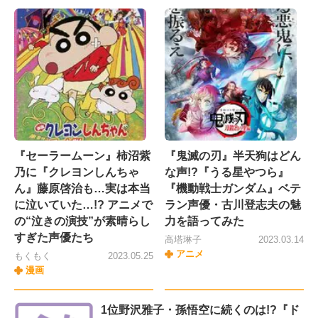
『セーラームーン』柿沼紫
『鬼滅の刃』半天狗はどん
乃に『クレヨンしんちゃ
な声!?『うる星やつら』
ん』藤原啓治も…実は本当
『機動戦士ガンダム』ベテ
に泣いていた…!? アニメで
ラン声優・古川登志夫の魅
の“泣きの演技”が素晴らし
力を語ってみた
すぎた声優たち
高塔琳子
2023.03.14
アニメ
もくもく
2023.05.25
漫画
1位野沢雅子・孫悟空に続くのは!?『ド