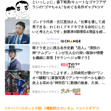
といっしょに」森下裕美/キュートなゴマフアザ
ラシの“ゴマちゃん”をめぐる名作ギャグ4コマ
ゴンドラ代表・古江恵治さん「仕事を通して成
長できる、わくわくドキドキできる会社にした
いと考えたんです」創業来9期増収&増益を続け
るWebマーケティング会社のアイデンティティ
Sponsored
双葉社グループサイト
韓ドラ史上に残る名作史劇『恋人』”演技の
神”ナムグン・ミンが主人公の深い孤独や情愛
を繊細に表現【サランヘジョ韓ドラ】
双葉社グループサイト
「守り方かっこよすぎ」上田綺世が妻の“ワン
オペ騒動”に家族写真でアンサー!ボールも嫁の
炎上も収める“神対応”に新婚の板倉、久保、長
友夫妻も続々エール!
双葉社グループサイト
#スーパーロボット大戦
#機動戦士ガンダム
#コードギアス