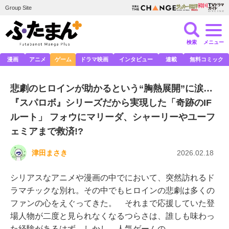
Group Site
検索
メニュー
漫画
アニメ
ゲーム
ドラマ映画
インタビュー
連載
無料コミック
悲劇のヒロインが助かるという“胸熱展開”に涙…
『スパロボ』シリーズだから実現した「奇跡のIF
ルート」 フォウにマリーダ、シャーリーやユーフ
ェミアまで救済!?
津田まさき
2026.02.18
シリアスなアニメや漫画の中でにおいて、突然訪れるド
ラマチックな別れ。その中でもヒロインの悲劇は多くの
ファンの心をえぐってきた。 それまで応援していた登
場人物が二度と見られなくなるつらさは、誰しも味わっ
た経験があるはず。しかし、人気ゲームの…