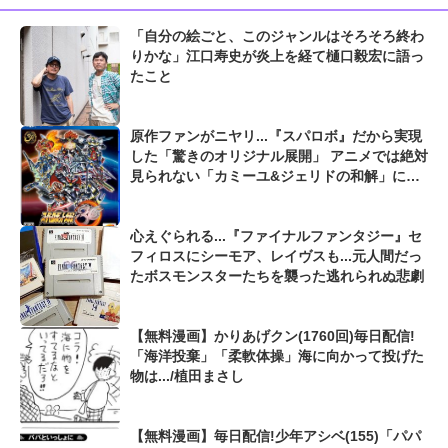
「自分の絵ごと、このジャンルはそろそろ終わ
りかな」江口寿史が炎上を経て樋口毅宏に語っ
たこと
原作ファンがニヤリ...『スパロボ』だから実現
した「驚きのオリジナル展開」 アニメでは絶対
見られない「カミーユ&ジェリドの和解」に
「ショウ&シオンの邂逅」も...
心えぐられる...『ファイナルファンタジー』セ
フィロスにシーモア、レイヴスも...元人間だっ
たボスモンスターたちを襲った逃れられぬ悲劇
【無料漫画】かりあげクン(1760回)毎日配信!
「海洋投棄」「柔軟体操」海に向かって投げた
物は.../植田まさし
【無料漫画】毎日配信!少年アシベ(155)「パパ