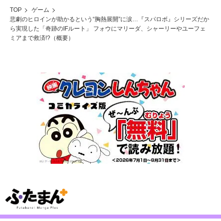
TOP
ゲーム
悲劇のヒロインが助かるという“胸熱展開”に涙…『スパロボ』シリーズだか
ら実現した「奇跡のIFルート」 フォウにマリーダ、シャーリーやユーフェ
ミアまで救済!?（概要）