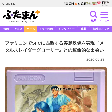
Group Site
検索
メニュー
漫画
アニメ
ゲーム
ドラマ映画
インタビュー
連載
無料コミック
ファミコンでSFCに匹敵する美麗映像を実現『メ
タルスレイダーグローリー』との運命的な出会い
2020.08.29