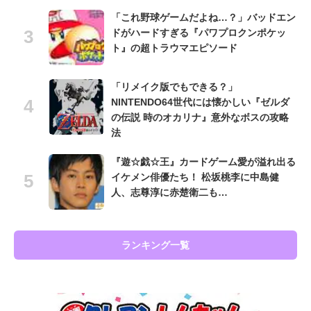
「これ野球ゲームだよね…？」バッドエン
ドがハードすぎる『パワプロクンポケッ
ト』の超トラウマエピソード
「リメイク版でもできる？」
NINTENDO64世代には懐かしい『ゼルダ
の伝説 時のオカリナ』意外なボスの攻略
法
『遊☆戯☆王』カードゲーム愛が溢れ出る
イケメン俳優たち！ 松坂桃李に中島健
人、志尊淳に赤楚衛二も…
ランキング一覧