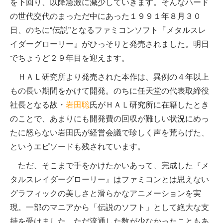
を下回り、以降急激に減少していきます。そんなハード
の世代交代のまっただ中にあった１９９１年８月３０
日、のちに“伝説”となるファミコンソフト『メタルスレ
イダーグローリー』がひっそりと発売されました。明日
でちょうど２９年目を迎えます。
ＨＡＬ研究所より発売された本作は、異例の４年以上
もの長い期間をかけて開発。のちに任天堂の代表取締役
社長となる故・
岩田聡
氏がＨＡＬ研究所に在籍したとき
のことで、あまりにも開発費の回収が難しい状況にめっ
たに怒らない岩田氏が経営会議で珍しく声を荒らげた、
というエピソードも残されています。
ただ、そこまで手をかけたかいあって、完成した『メ
タルスレイダーグローリー』はファミコンとは思えない
グラフィックの美しさと滑らかなアニメーションを実
現。一部のマニアから「伝説のソフト」として絶大な支
持を受けました。ただ流通した数が少なかったこともあ