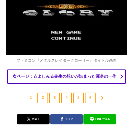
ファミコン『メタルスレイダーグローリー』タイトル画面
次ページ：☆よしみる先生の想いが詰まった渾身の一作
1
2
3
4
5
6
ポスト
シェア
LINEで送る