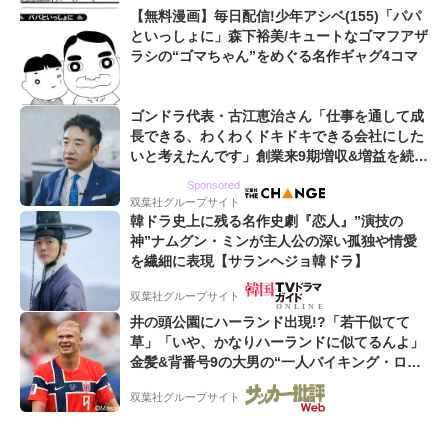
【無料漫画】毎日配信!少年アシベ(155)「パパ
といっしょに」森下裕美/キュートなゴマフアザ
ラシの“ゴマちゃん”をめぐる名作ギャグ4コマ
ゴンドラ代表・古江恵治さん「仕事を通して成
長できる、わくわくドキドキできる会社にした
いと考えたんです」創業来9期増収&増益を続け
るWebマーケティング会社のアイデンティティ
Sponsored
双葉社グループサイト
韓ドラ史上に残る名作史劇『恋人』”演技の
神”ナムグン・ミンが主人公の深い孤独や情愛
を繊細に表現【サランヘジョ韓ドラ】
双葉社グループサイト
井の頭公園にハーランド出現!?「若干似てて
草」「いや、かなりハーランドに似てるんよ」
金髪&背番号9の大男の“一人バイキング・ロ
ー”映像が話題!「元気をもらった」
双葉社グループサイト