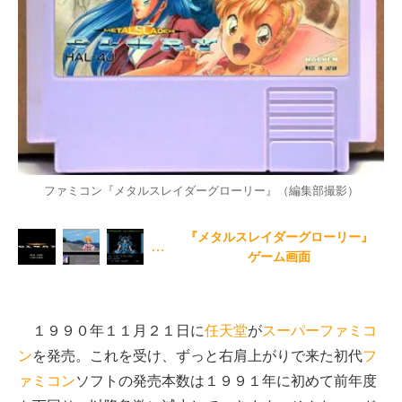
ファミコン『メタルスレイダーグローリー』（編集部撮影）
『メタルスレイダーグローリー』
…
ゲーム画面
１９９０年１１月２１日に
任天堂
が
スーパーファミコ
ン
を発売。これを受け、ずっと右肩上がりで来た初代
フ
ァミコン
ソフトの発売本数は１９９１年に初めて前年度