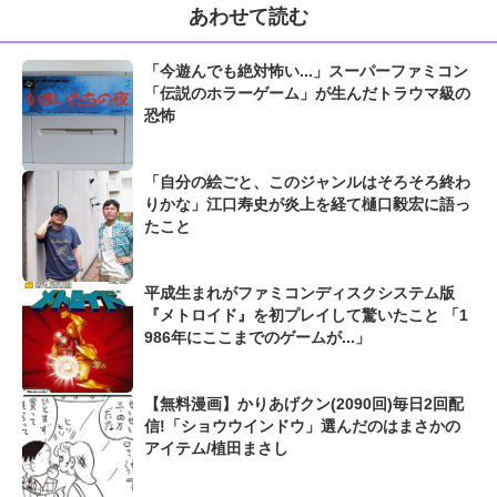
あわせて読む
「今遊んでも絶対怖い...」スーパーファミコン
「伝説のホラーゲーム」が生んだトラウマ級の
恐怖
「自分の絵ごと、このジャンルはそろそろ終わ
りかな」江口寿史が炎上を経て樋口毅宏に語っ
たこと
平成生まれがファミコンディスクシステム版
『メトロイド』を初プレイして驚いたこと 「1
986年にここまでのゲームが...」
【無料漫画】かりあげクン(2090回)毎日2回配
信!「ショウウインドウ」選んだのはまさかの
アイテム/植田まさし