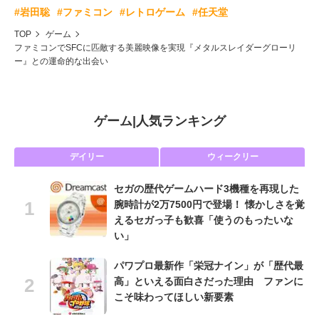
#岩田聡
#ファミコン
#レトロゲーム
#任天堂
TOP
ゲーム
ファミコンでSFCに匹敵する美麗映像を実現『メタルスレイダーグローリ
ー』との運命的な出会い
ゲーム
|
人気ランキング
デイリー
ウィークリー
セガの歴代ゲームハード3機種を再現した
腕時計が2万7500円で登場！ 懐かしさを覚
えるセガっ子も歓喜「使うのもったいな
い」
パワプロ最新作「栄冠ナイン」が「歴代最
高」といえる面白さだった理由 ファンに
こそ味わってほしい新要素