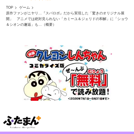
TOP
ゲーム
原作ファンがニヤリ…『スパロボ』だから実現した「驚きのオリジナル展
開」 アニメでは絶対見られない「カミーユ＆ジェリドの和解」に「ショウ
＆シオンの邂逅」も…（概要）