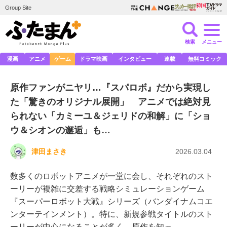
Group Site
検索
メニュー
漫画
アニメ
ゲーム
ドラマ映画
インタビュー
連載
無料コミック
原作ファンがニヤリ…『スパロボ』だから実現し
た「驚きのオリジナル展開」 アニメでは絶対見
られない「カミーユ＆ジェリドの和解」に「ショ
ウ＆シオンの邂逅」も…
津田まさき
2026.03.04
数多くのロボットアニメが一堂に会し、それぞれのスト
ーリーが複雑に交差する戦略シミュレーションゲーム
『スーパーロボット大戦』シリーズ（バンダイナムコエ
ンターテインメント）。特に、新規参戦タイトルのスト
ーリーが中心になることが多く、原作を知っ…