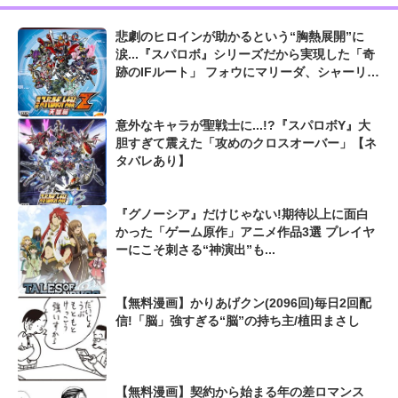
悲劇のヒロインが助かるという“胸熱展開”に
涙...『スパロボ』シリーズだから実現した「奇
跡のIFルート」 フォウにマリーダ、シャーリー
やユーフェミアまで救済!?
意外なキャラが聖戦士に...!?『スパロボY』大
胆すぎて震えた「攻めのクロスオーバー」【ネ
タバレあり】
『グノーシア』だけじゃない!期待以上に面白
かった「ゲーム原作」アニメ作品3選 プレイヤ
ーにこそ刺さる“神演出”も...
【無料漫画】かりあげクン(2096回)毎日2回配
信!「脳」強すぎる“脳”の持ち主/植田まさし
【無料漫画】契約から始まる年の差ロマンス