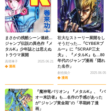
まさかの残酷シーン連続…
壮大なストーリー展開をし
ジャンプ伝説の異色作『メ
そうだった…『CYBERブ
タルK』少年誌とは思えぬ
ルー』に『SCRAP三太
トラウマ展開
夫』、『メタルK』も…80
年代のジャンプ漫画「隠れ
高塔琳子
2025.06.21
た名作」
漫画
創也慎介
2025.06.05
漫画
『魔神竜バリオン』『メタルK』、『バ
オー来訪者』も…名作の予感があった
が“ジャンプ黄金期”の「早期終了漫
画」