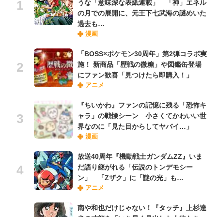
うな「意味深な表紙連載」 「神」エネル
の月での展開に、元王下七武海の謎めいた
過去も…
漫画
「BOSS×ポケモン30周年」第2弾コラボ実
施！ 新商品「歴戦の微糖」や図鑑缶登場
にファン歓喜「見つけたら即購入！」
アニメ
『ちいかわ』ファンの記憶に残る「恐怖キ
ャラ」の戦慄シーン 小さくてかわいい世
界なのに「見た目からしてヤバイ…」
漫画
放送40周年『機動戦士ガンダムZZ』いま
だ語り継がれる「伝説のトンデモシー
ン」 「Zザク」に「謎の光」も…
アニメ
南や和也だけじゃない！『タッチ』上杉達