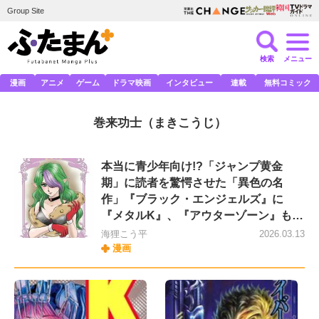
Group Site
検索
メニュー
漫画
アニメ
ゲーム
ドラマ映画
インタビュー
連載
無料コミック
巻来功士
（まきこうじ）
本当に青少年向け!?「ジャンプ黄金
期」に読者を驚愕させた「異色の名
作」『ブラック・エンジェルズ』に
『メタルK』、『アウターゾーン』も…
海狸こう平
2026.03.13
漫画