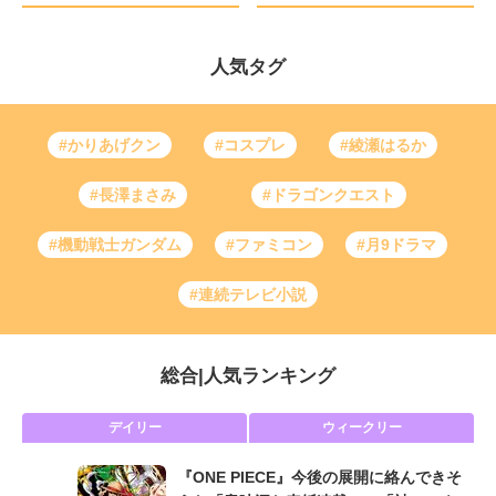
人気タグ
#かりあげクン
#コスプレ
#綾瀬はるか
#長澤まさみ
#ドラゴンクエスト
#機動戦士ガンダム
#ファミコン
#月9ドラマ
#連続テレビ小説
総合
|
人気ランキング
デイリー
ウィークリー
『ONE PIECE』今後の展開に絡んできそ