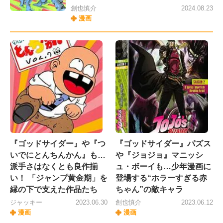
創也慎介
2024.08.23
漫画
『ゴッドサイダー』や『つ
『ゴッドサイダー』パズス
いでにとんちんかん』も…
や『ジョジョ』マニッシ
派手さはなくとも良作揃
ュ・ボーイも…少年漫画に
い！ 「ジャンプ黄金期」を
登場する“ホラーすぎる赤
縁の下で支えた作品たち
ちゃん”の敵キャラ
ジャッキー
2023.06.30
創也慎介
2023.06.12
漫画
漫画