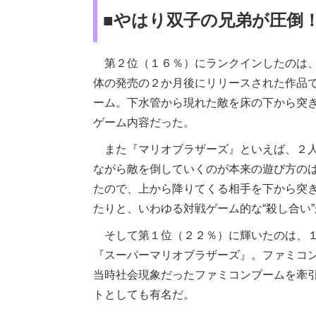
■やはり双子の兄弟が圧倒
第２位（１６％）にランクインしたのは、
体の発売の２か月後にリリースされた作品
ーム。下水管から現れた敵を床の下から突
ゲーム内容だった。
また『マリオブラザーズ』といえば、２人
ながら敵を倒していくのが本来の遊び方の
たので、上から降りてくる相手を下から突
たりと、いわゆる対戦ゲーム的な“殺し合い
そして第１位（２２％）に輝いたのは、１
『スーパーマリオブラザーズ』。ファミコ
当時社会現象だったファミコンブームを牽引
トとしても有名だ。