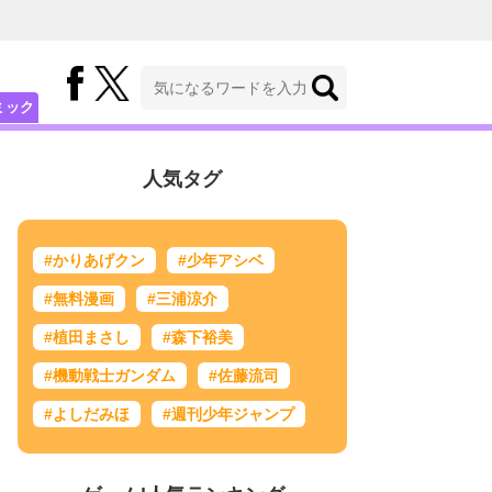
ミック
人気タグ
#かりあげクン
#少年アシベ
#無料漫画
#三浦涼介
#植田まさし
#森下裕美
#機動戦士ガンダム
#佐藤流司
#よしだみほ
#週刊少年ジャンプ