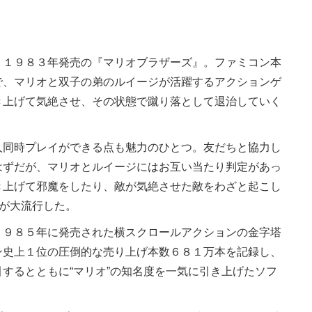
！
１９８３年発売の『マリオブラザーズ』。ファミコン本
で、マリオと双子の弟のルイージが活躍するアクションゲ
き上げて気絶させ、その状態で蹴り落として退治していく
同時プレイができる点も魅力のひとつ。友だちと協力し
はずだが、マリオとルイージにはお互い当たり判定があっ
き上げて邪魔をしたり、敵が気絶させた敵をわざと起こし
”が大流行した。
９８５年に発売された横スクロールアクションの金字塔
ン史上１位の圧倒的な売り上げ本数６８１万本を記録し、
するとともに“マリオ”の知名度を一気に引き上げたソフ