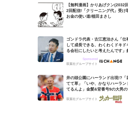
【無料漫画】かりあげクン(2032回
2回配信!「クリーニング代」受け
お金の使い道/植田まさし
ゴンドラ代表・古江恵治さん「仕
して成長できる、わくわくドキド
る会社にしたいと考えたんです」
9期増収&増益を続けるWebマー
Sponsored
グ会社のアイデンティティ
双葉社グループサイト
井の頭公園にハーランド出現!?「
てて草」「いや、かなりハーラン
てるんよ」金髪&背番号9の大男の
バイキング・ロー”映像が話題!「
双葉社グループサイト
もらった」