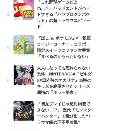
「これ野球ゲームだよ
う
ね…？」バッドエンドがハー
ボ
ドすぎる『パワプロクンポケ
「
ット』の超トラウマエピソー
マ
ド
フ
『ぽこ あ ポケモン』×「銀座
『
コージーコーナー」コラボ！
オ
限定スイーツにファン大興奮
く
「食べるのがもったいない」
熱
出
大人になっても忘れられない
恐怖…NINTENDO64『ゼルダ
「
の伝説 時のオカリナ』当時の
ね
キッズを絶望させたシリーズ
ド
屈指の「ホラー要素」
ッ
ド
「初見プレイじゃ絶対回避で
きない…!?」 歴代『モンスタ
『
ーハンター』で飛び出した“ト
ト
ラウマ級の理不尽攻撃”
ー
説