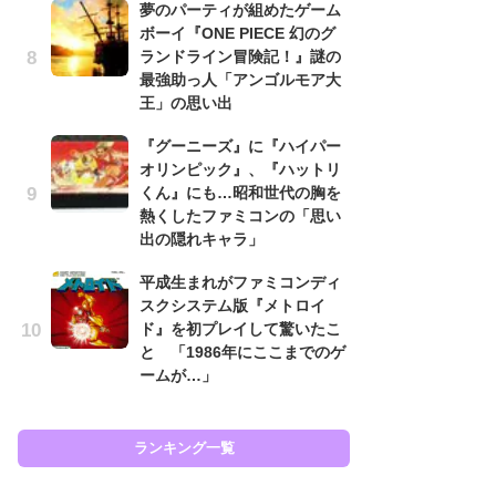
夢のパーティが組めたゲーム
と
ボーイ『ONE PIECE 幻のグ
ランドライン冒険記！』謎の
大
最強助っ人「アンゴルモア大
恐怖
王」の思い出
の
キ
『グーニーズ』に『ハイパー
屈
オリンピック』、『ハットリ
くん』にも…昭和世代の胸を
癒
熱くしたファミコンの「思い
イ
出の隠れキャラ」
や
せ
平成生まれがファミコンディ
スクシステム版『メトロイ
Ni
ド』を初プレイして驚いたこ
前
と 「1986年にここまでのゲ
で
ームが…」
応
す
ランキング一覧
ラン