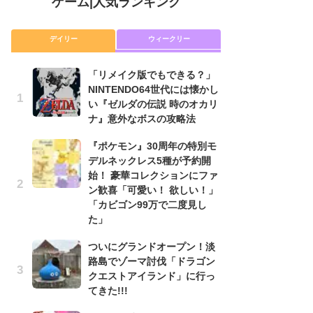
ゲーム
|
人気ランキング
デイリー
ウィークリー
「リメイク版でもできる？」
「
NINTENDO64世代には懐かし
NI
い『ゼルダの伝説 時のオカリ
い
ナ』意外なボスの攻略法
ナ
『ポケモン』30周年の特別モ
P
デルネックレス5種が予約開
滅
始！ 豪華コレクションにファ
モ
ン歓喜「可愛い！ 欲しい！」
ル
「カビゴン99万で二度見し
で
た」
『
ついにグランドオープン！淡
コ
路島でゾーマ討伐「ドラゴン
限
クエストアイランド」に行っ
「
てきた!!!
悲