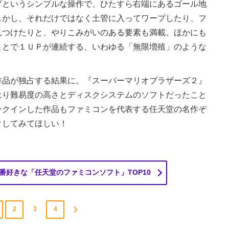
というシンプルな操作で、ひたすら右端にあるゴール地
しかし、それだけではなく土管に入ってワープしたり、フ
見つけたりと、やりこみがいのある要素も満載。ほかにも
ことで１ＵＰが連続する、いわゆる「無限増殖」のような
。
品が独占する結果に。『スーパーマリオブラザーズ２』
はり難易度の高さとディスクシステムのソフトだったこと
ンクインした作品もファミコンを代表する任天堂の名作ぞ
クしてみてほしい！
番好きな「任天堂のファミコンソフト」TOP10
2
3
4