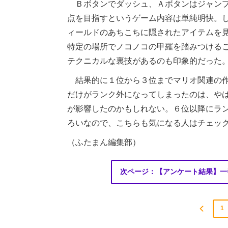
Ｂボタンでダッシュ、Ａボタンはジャンプ
点を目指すというゲーム内容は単純明快。
ィールドのあちこちに隠されたアイテムを
特定の場所でノコノコの甲羅を踏みつける
テクニカルな裏技があるのも印象的だった
結果的に１位から３位までマリオ関連の作
だけがランク外になってしまったのは、や
が影響したのかもしれない。６位以降にラ
ろいなので、こちらも気になる人はチェッ
（ふたまん編集部）
次ページ：【アンケート結果】一
1