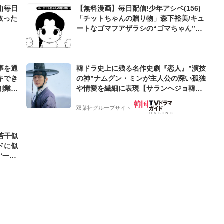
)毎日
【無料漫画】毎日配信!少年アシベ(156)
取った
「チットちゃんの贈り物」森下裕美/キュ
ートなゴマフアザラシの“ゴマちゃん”を
めぐる名作ギャグ4コマ
事を通
韓ドラ史上に残る名作史劇『恋人』”演技
キでき
の神”ナムグン・ミンが主人公の深い孤独
創業来
や情愛を繊細に表現【サランヘジョ韓ド
ケティン
ラ】
双葉社グループサイト
若干似
ドに似
“一人
元気を