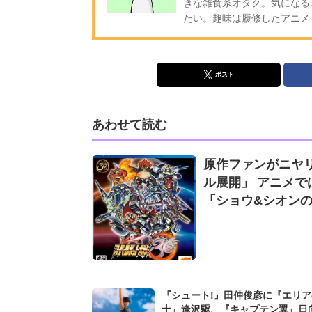
きな雑食系オタク。気になる
たい。趣味は履修したアニメ・ゲーム
ポスト
あわせて読む
原作ファンがニヤリ
ル展開」 アニメ
「ショウ&シオンの邂
『シュート!』田仲俊彦に『エリア
士』逢沢駆、『キャプテン翼』日