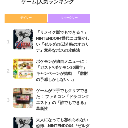
ゲーム
|
人気ランキング
デイリー
ウィークリー
「リメイク版でもできる？」
P
NINTENDO64世代には懐かし
滅
い『ゼルダの伝説 時のオカリ
モ
ナ』意外なボスの攻略法
ル
で
ポケモンが独自メニューに！
「ガスト×ポケモン30周年」
『
キャンペーンが始動 「散財
コ
の予感しかしない…」
限
「
ゲームが下手でもクリアでき
た！ ファミコン『ドラゴンク
「
エスト』の「誰でもできる」
NI
革新性
い
ナ
大人になっても忘れられない
恐怖…NINTENDO64『ゼルダ
高