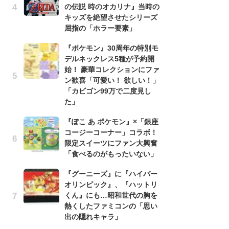
の伝説 時のオカリナ』当時の
録
キッズを絶望させたシリーズ
-
屈指の「ホラー要素」
な
『ポケモン』30周年の特別モ
悲
デルネックレス5種が予約開
う
始！ 豪華コレクションにファ
ボ
ン歓喜「可愛い！ 欲しい！」
「
「カビゴン99万で二度見し
マ
た」
フ
『ぽこ あ ポケモン』×「銀座
『
コージーコーナー」コラボ！
オ
限定スイーツにファン大興奮
く
「食べるのがもったいない」
熱
出
『グーニーズ』に『ハイパー
オリンピック』、『ハットリ
「
くん』にも…昭和世代の胸を
ね
熱くしたファミコンの「思い
ド
出の隠れキャラ」
ッ
ド