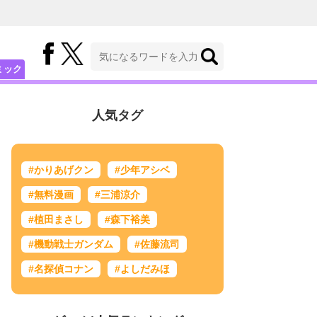
ミック
人気タグ
#かりあげクン
#少年アシベ
#無料漫画
#三浦涼介
#植田まさし
#森下裕美
#機動戦士ガンダム
#佐藤流司
#名探偵コナン
#よしだみほ