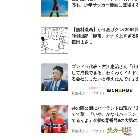
郎も...少年サッカー漫画に登場す
強ストライカー」を考えてみた
【無料漫画】かりあげクン(2094回
2回配信!「節電」ナナメ上すぎる
植田まさし
ゴンドラ代表・古江恵治さん「仕
して成長できる、わくわくドキド
る会社にしたいと考えたんです」
9期増収&増益を続けるWebマー
Sponsored
グ会社のアイデンティティ
双葉社グループサイト
井の頭公園にハーランド出現!?「
てて草」「いや、かなりハーラン
てるんよ」金髪&背番号9の大男の
バイキング・ロー”映像が話題!「
双葉社グループサイト
もらった」