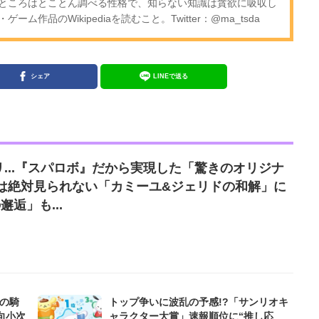
ところはとことん調べる性格で、知らない知識は貪欲に吸収し
作品のWikipediaを読むこと。Twitter：@ma_tsda
シェア
LINEで送る
...『スパロボ』だから実現した「驚きのオリジナ
では絶対見られない「カミーユ&ジェリドの和解」に
逅」も...
の騎
トップ争いに波乱の予感!?「サンリオキ
向小次
ャラクター大賞」速報順位に“推し応