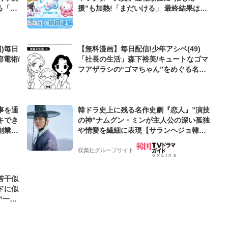
る「最
援”も加熱!「まだいける」 最終結果は6
月に発表
)毎日
【無料漫画】毎日配信!少年アシベ(49)
節電術/
「社長の生活」森下裕美/キュートなゴマ
フアザラシの“ゴマちゃん”をめぐる名作
ギャグ4コマ
事を通
韓ドラ史上に残る名作史劇『恋人』”演技
キでき
の神”ナムグン・ミンが主人公の深い孤独
創業来
や情愛を繊細に表現【サランヘジョ韓ド
ケティン
ラ】
双葉社グループサイト
若干似
ドに似
“一人
元気を