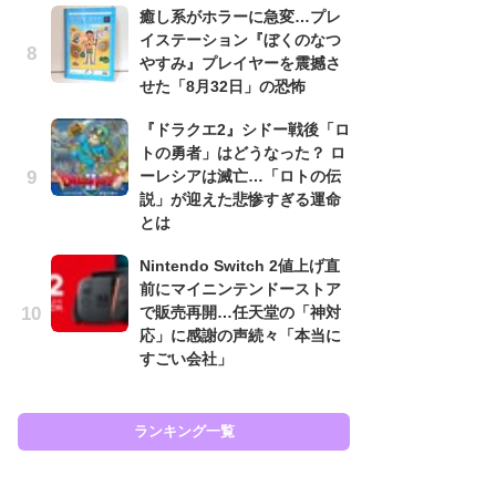
癒し系がホラーに急変…プレ
イステーション『ぼくのなつ
癒
やすみ』プレイヤーを震撼さ
イ
せた「8月32日」の恐怖
や
せ
『ドラクエ2』シドー戦後「ロ
トの勇者」はどうなった？ ロ
ガ
ーレシアは滅亡…「ロトの伝
ョ
説」が迎えた悲惨すぎる運命
ー
とは
翼
ッ
Nintendo Switch 2値上げ直
前にマイニンテンドーストア
『
で販売再開…任天堂の「神対
ト
応」に感謝の声続々「本当に
ー
すごい会社」
説
と
ランキング一覧
ラン