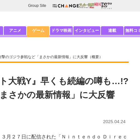
Group Site
アニメ
ゲーム
ドラマ映画
インタビュー
連載
無料コ
 衝撃のゴジラ参戦など「まさかの最新情報」に大反響（概要）
ト大戦Y』早くも続編の噂も…!?
まさかの最新情報」に大反響
2025.04.24
３月２７日に配信された「Ｎｉｎｔｅｎｄｏ Ｄｉｒｅｃ