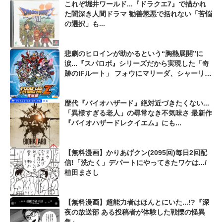
これぞ堀井ワールド...『ドラクエ7』で描かれ
た闇深き人間ドラマ 勧善懲悪で括れない「苦悩
の選択」も...
悲劇のヒロインが助かるという“胸熱展開”に
涙...『スパロボ』シリーズだから実現した「奇
跡のIFルート」 フォウにマリーダ、シャーリー
やユーフェミアまで救済!?
歴代『バイオハザード』絶対近づきたくない...
「異様すぎる老人」の尋常なき不気味さ 最新作
『バイオハザードレクイエム』にも...
【無料漫画】かりあげクン(2095回)毎日2回配
信!「洗たく」デパートにやってきたワケは.../
植田まさし
【無料漫画】超能力者はほんとにいた...!?『深
夜の放送部 ある投稿者が体験した戦慄の怪異