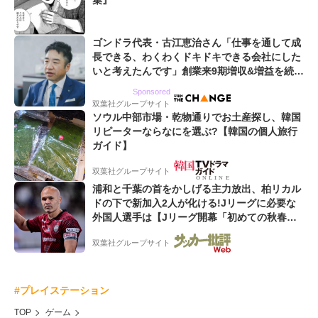
集』
ゴンドラ代表・古江恵治さん「仕事を通して成
長できる、わくわくドキドキできる会社にした
いと考えたんです」創業来9期増収&増益を続け
るWebマーケティング会社のアイデンティティ
Sponsored
双葉社グループサイト
ソウル中部市場・乾物通りでお土産探し、韓国
リピーターならなにを選ぶ?【韓国の個人旅行
ガイド】
双葉社グループサイト
浦和と千葉の首をかしげる主力放出、柏リカル
ドの下で新加入2人が化ける!Jリーグに必要な
外国人選手は【Jリーグ開幕「初めての秋春
制」の大激論】(4)
双葉社グループサイト
#プレイステーション
TOP
ゲーム