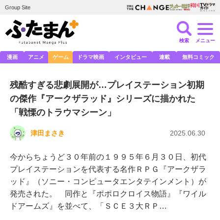
Group Site
検索
メニュー
漫画
アニメ
ゲーム
ドラマ映画
インタビュー
連載
無料コミック
残酷すぎる悲劇展開が…プレイステーション初期
の傑作『アークザラッド』シリーズに描かれた
「戦慄のトラウマシーン」
津田まさき
2025.06.30
今からちょうど３０年前の１９９５年６月３０日、初代
プレイステーションを代表する名作ＲＰＧ『アークザラ
ッド』（ソニー・コンピュータエンタテインメント）が
発売された。 同作と『ポポロクロイス物語』『ワイル
ドアームズ』を並べて、「ＳＣＥ３大ＲＰ…