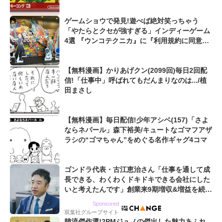
っといい話」】
ゲームショウで発見!遊べば絶対笑っちゃう
「やたらとクセが強すぎる」インディーゲーム
4選 『ウンコテクニカ』に『利用規約に同意し
たい』も...【東京ゲームショウ2025】
【無料漫画】かりあげクン(2099回)毎日2回配
信!「仕事中」呼ばれてもだんまりなのは.../植
田まさし
【無料漫画】毎日配信!少年アシベ(157)「さよ
ならネパール」森下裕美/キュートなゴマフアザ
ラシの“ゴマちゃん”をめぐる名作ギャグ4コマ
ゴンドラ代表・古江恵治さん「仕事を通して成
長できる、わくわくドキドキできる会社にした
いと考えたんです」創業来9期増収&増益を続け
るWebマーケティング会社のアイデンティティ
Sponsored
双葉社グループサイト
韓流傑作選!2PMジュノの傑出した魅力あふれ