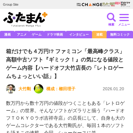
Group Site
検索
メニュー
漫画
アニメ
ゲーム
ドラマ映画
インタビュー
連載
無料コミック
箱だけでも４万円!? ファミコン「最高峰クラス」
高額中古ソフト『ギミック！』の気になる値段と
ゲーム内容【ハードオフ大竹店長の「レトロゲー
ムちょっといい話」】
大竹剛
構成：
櫛田理子
2026.01.20
数万円から数十万円の値段がつくこともある「レトロゲ
ーム」の世界。そんなソフトがズラリと揃う『ハードオ
フＴＯＫＹＯラボ吉祥寺店』の店長にして、自身も大の
ゲームコレクターである大竹剛氏が、毎回１本のソフト
を語るこの連載。今回、ショーケースに並…