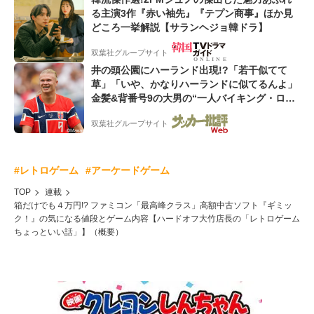
る主演3作『赤い袖先』『テプン商事』ほか見
どころ一挙解説【サランヘジョ韓ドラ】
双葉社グループサイト
井の頭公園にハーランド出現!?「若干似てて
草」「いや、かなりハーランドに似てるんよ」
金髪&背番号9の大男の“一人バイキング・ロ
ー”映像が話題!「元気をもらった」
双葉社グループサイト
#レトロゲーム
#アーケードゲーム
TOP
連載
箱だけでも４万円!? ファミコン「最高峰クラス」高額中古ソフト『ギミッ
ク！』の気になる値段とゲーム内容【ハードオフ大竹店長の「レトロゲーム
ちょっといい話」】（概要）