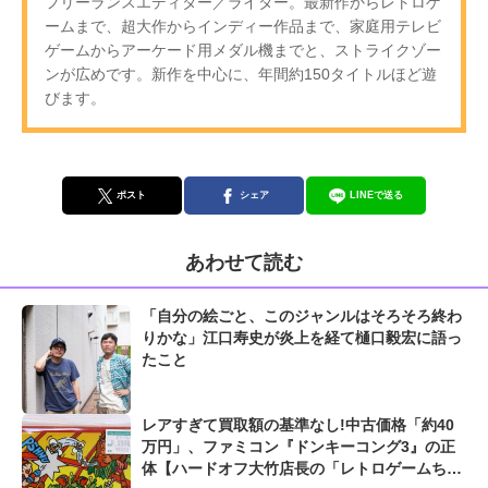
フリーランスエディター／ライター。最新作からレトロゲ
ームまで、超大作からインディー作品まで、家庭用テレビ
ゲームからアーケード用メダル機までと、ストライクゾー
ンが広めです。新作を中心に、年間約150タイトルほど遊
びます。
ポスト
シェア
LINEで送る
あわせて読む
「自分の絵ごと、このジャンルはそろそろ終わ
りかな」江口寿史が炎上を経て樋口毅宏に語っ
たこと
レアすぎて買取額の基準なし!中古価格「約40
万円」、ファミコン『ドンキーコング3』の正
体【ハードオフ大竹店長の「レトロゲームちょ