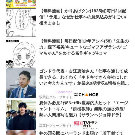
【無料漫画】かりあげクン(1835回)毎日2回配
信!「予定」なぜか仕事への意気込みがすごい/
植田まさし
【無料漫画】毎日配信!少年アシベ(58)「先生の
力」森下裕美/キュートなゴマフアザラシの“ゴ
マちゃん”をめぐる名作ギャグ4コマ
ゴンドラ代表・古江恵治さん「仕事を通して成
長できる、わくわくドキドキできる会社にした
いと考えたんです」創業来9期増収&増益を続け
るWebマーケティング会社のアイデンティティ
Sponsored
双葉社グループサイト
夏休み必見2作!Netflix世界的大ヒット『エージ
ェント・キム』『鉄槌教師』無敵の強さ炸裂!
熱い人間描写も魅力【サランヘジョ韓ドラ】
双葉社グループサイト
井の頭公園にハーランド出現!?「若干似てて