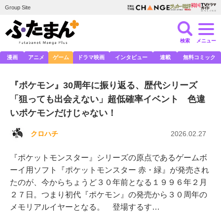
Group Site
検索
メニュー
漫画
アニメ
ゲーム
ドラマ映画
インタビュー
連載
無料コミック
『ポケモン』30周年に振り返る、歴代シリーズ
「狙っても出会えない」超低確率イベント 色違
いポケモンだけじゃない！
クロハチ
2026.02.27
『ポケットモンスター』シリーズの原点であるゲームボ
ーイ用ソフト『ポケットモンスター 赤・緑』が発売され
たのが、今からちょうど３０年前となる１９９６年２月
２７日。つまり初代『ポケモン』の発売から３０周年の
メモリアルイヤーとなる。 登場するす…