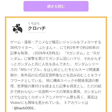
続きを読む
くろはち
クロハチ
ゲーム・漫画・アニメなど幅広いジャンルをフォローする
30代ライター。「ふたまん＋」にて約1年半で約180本の
記事を執筆。（2026年4月時点） 『Vガンダム』と『Gガ
ンダム』に衝撃を受けてガンダム沼にハマり、それからず
っとガンダムと共に人生を歩んできた。 ガンダムシリー
ズの『MSバイブル』をはじめとしたモビルスーツ関連書
籍や、各作品の公式設定資料集などを読み込むことをライ
フワークとしている。 特に機体スペックや開発系譜の整
理、世界観の裏付けを踏まえた記事を得意とし、ただの紹
介で終わらない一次資料ベースの筆致を重視。ガンダムだ
けでなはなくロボットアニメやゲーム暦も長く、最近は
Vtuberにも興味を惹かれている。 Ｘアカウントは
「
@hachi3301
」