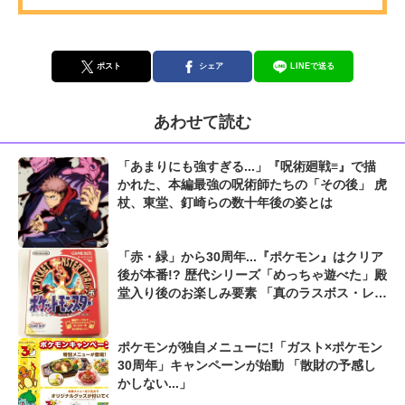
ポスト
シェア
LINEで送る
あわせて読む
「あまりにも強すぎる...」『呪術廻戦≡』で描
かれた、本編最強の呪術師たちの「その後」 虎
杖、東堂、釘崎らの数十年後の姿とは
「赤・緑」から30周年...『ポケモン』はクリア
後が本番!? 歴代シリーズ「めっちゃ遊べた」殿
堂入り後のお楽しみ要素 「真のラスボス・レッ
ド」に「バトルファクトリー・ネジキ」も...
ポケモンが独自メニューに!「ガスト×ポケモン
30周年」キャンペーンが始動 「散財の予感し
かしない...」