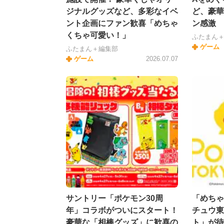
ジナルグッズなど、多彩なイベ
ど、豪華
ント企画にファン歓喜「めちゃ
ン感激
くちゃ可愛い！」
ふたまん
ゲーム
ふたまん＋編集部
ゲーム
2026.07.07
サントリー「ポケモン30周
「めちゃ
年」コラボがついにスタート！
チュウ東
豪華な「相棒グッズ」に歓喜の
ト」が待