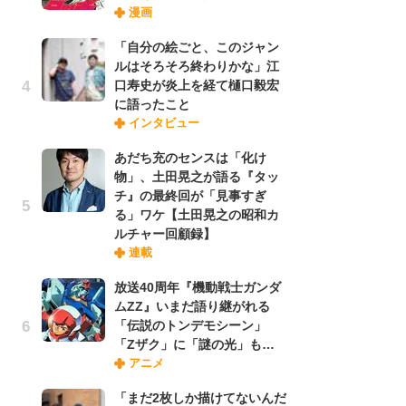
漫画
禁
「
「自分の絵ごと、このジャン
連
ルはそろそろ終わりかな」江
口寿史が炎上を経て樋口毅宏
に語ったこと
【
インタビュー
ー
完
あだち充のセンスは「化け
ー
物」、土田晃之が語る『タッ
チ』の最終回が「見事すぎ
る」ワケ【土田晃之の昭和カ
ナ
ルチャー回顧録】
リ
連載
イ
味
放送40周年『機動戦士ガンダ
フ
ムZZ』いまだ語り継がれる
ち
「伝説のトンデモシーン」
「Zザク」に「謎の光」も…
アニメ
劇
け
「まだ2枚しか描けてないんだ
「