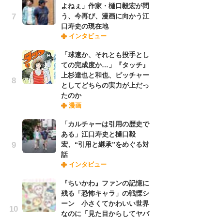
よねぇ」作家・樋口毅宏が問
れ
う、今再び、漫画に向かう江
口寿史の現在地
インタビュー
令
た!
「球速か、それとも投手とし
前
ての完成度か…」『タッチ』
ト
上杉達也と和也、ピッチャー
ド
としてどちらの実力が上だっ
たのか
漫画
「
決
「カルチャーは引用の歴史で
場
ある」江口寿史と樋口毅
別
宏、“引用と継承”をめぐる対
話
インタビュー
『
に
『ちいかわ』ファンの記憶に
が
残る「恐怖キャラ」の戦慄シ
実
ーン 小さくてかわいい世界
なのに「見た目からしてヤバ