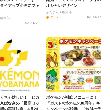
タイアップ企画にファ
オシャレデザイン
ふたまん＋編集部
ゲーム
2026.06.17
＋編集部
2026.06.20
くちゃ嬉しい！」ピカ
ポケモンが独自メニューに！
京ばな奈の「最高セッ
「ガスト×ポケモン30周年」キ
望の再販決定 4月24
ャンペーンが始動 「散財の予