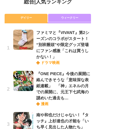
総合
|
人気ランキング
デイリー
ウィークリー
ファミマと『VIVANT』第2シ
放
ーズンのコラボがスタート！
ム
“別班饅頭”や限定グッズ登場
「
にファン感激「これは買うし
「
かない！」
ドラマ映画
木
『ONE PIECE』今後の展開に
シ
絡んできそうな「意味深な表
「
紙連載」 「神」エネルの月
ル
での展開に、元王下七武海の
ム
謎めいた過去も…
さ
漫画
ス
南や和也だけじゃない！『タ
ッチ』上杉達也の才能を「い
舞
ち早く見出した人物たち」
編