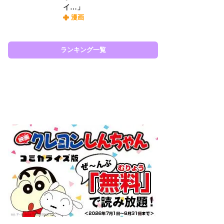
イ…」
『O
漫画
絡
紙
で
謎
ランキング一覧
ラン