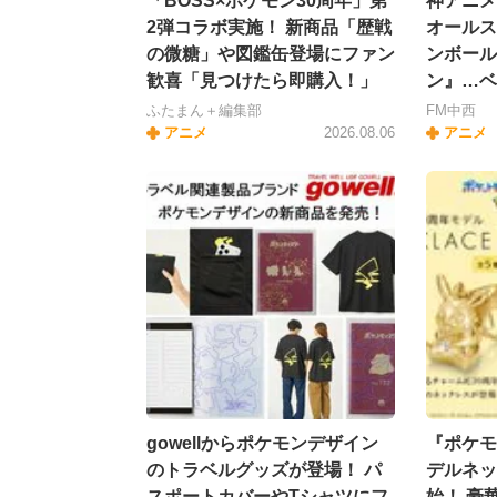
「BOSS×ポケモン30周年」第
神アニメ
2弾コラボ実施！ 新商品「歴戦
オールス
の微糖」や図鑑缶登場にファン
ンボール
歓喜「見つけたら即購入！」
ン』…ベ
ふたまん＋編集部
FM中西
アニメ
2026.08.06
アニメ
gowellからポケモンデザイン
『ポケモ
のトラベルグッズが登場！ パ
デルネッ
スポートカバーやTシャツにフ
始！ 豪