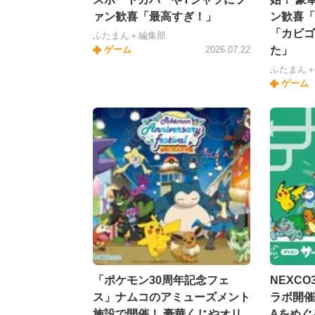
ァン歓喜「最高すぎ！」
ン歓喜「
「カビゴ
ふたまん＋編集部
ゲーム
2026.07.22
た」
ふたまん
ゲーム
「ポケモン30周年記念フェ
NEXC
ス」ナムコのアミューズメント
ラボ開催
施設で開催！ 豪華くじやオリ
Aをめぐ