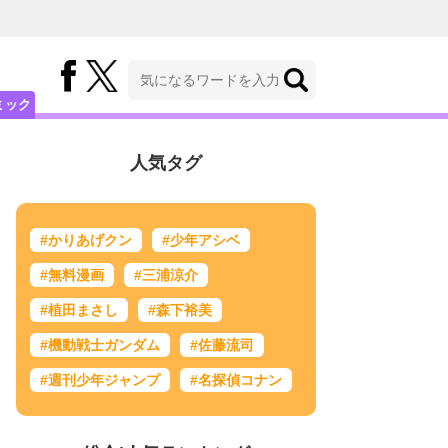
ミック
人気タグ
#かりあげクン
#少年アシベ
#無料漫画
#三浦涼介
#植田まさし
#森下裕美
#機動戦士ガンダム
#佐藤流司
#週刊少年ジャンプ
#名探偵コナン