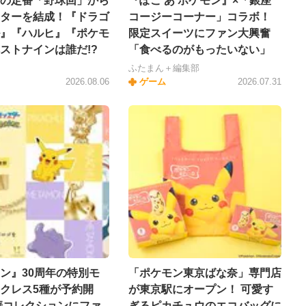
の定番「野球回」から
『ぽこ あ ポケモン』×「銀座
ターを結成！『ドラゴ
コージーコーナー」コラボ！
』『ハルヒ』『ポケモ
限定スイーツにファン大興奮
ストナインは誰だ!?
「食べるのがもったいない」
ふたまん＋編集部
2026.08.06
ゲーム
2026.07.31
ン』30周年の特別モ
「ポケモン東京ばな奈」専門店
クレス5種が予約開
が東京駅にオープン！ 可愛す
華コレクションにファ
ぎるピカチュウのエコバッグに