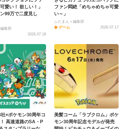
可愛い！ 欲しい！」
ファン悶絶「めちゃめちゃ可愛
ン99万で二度見し
い～」
ふたまん＋編集部
ゲーム
2026.07.17
＋編集部
2026.07.18
O3社×ポケモン30周年コ
美髪コーム「ラブクロム」ポケ
！ 高速道路のSA・P
モン30周年記念モデルが発売
るスタンプラリーな
開始！ピカチュウ＆イーブイの