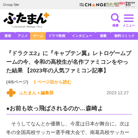
Group Site
検索
メニュー
漫画
アニメ
ゲーム
ドラマ映画
インタビュー
連載
無料コミック
『ドラクエ2』に『キャプテン翼』レトロゲームブ
ームの今、令和の高校生が名作ファミコンをやっ
た結果 【2023年の人気ファミコン記事】
(4/6ページ)
１ページ目から読む
ふたまん＋編集部
2023.12.27
●お前も吹っ飛ばされるのか…森崎よ
そうしてなんとか優勝し、今度は日本が舞台に。次は
冬の全国高校サッカー選手権大会で、南葛高校サッカー