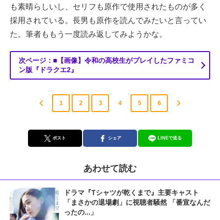
も素晴らしいし、セリフも原作で使用されたものが多く
採用されている。長男も原作を読んでみたいと言ってい
た。筆者ももう一度読み返してみようかな。
次ページ：■【画像】令和の高校生がプレイしたファミコ
ン版『ドラクエ2』
1
2
3
4
5
6
ポスト
シェア
LINEで送る
あわせて読む
ドラマ『Tシャツが乾くまで』主要キャスト
「まさかの退場劇」に視聴者騒然 「番宣なんだ
ったの...」