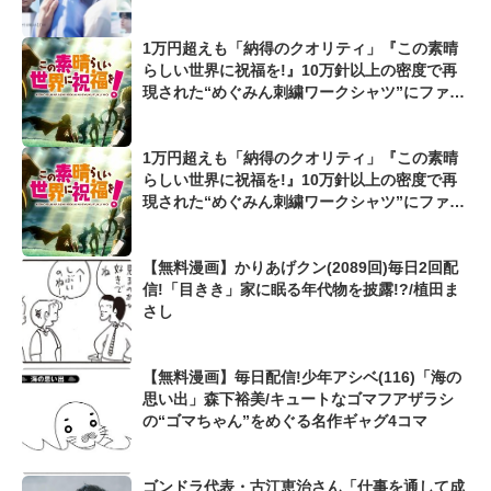
1万円超えも「納得のクオリティ」『この素晴
らしい世界に祝福を!』10万針以上の密度で再
現された“めぐみん刺繍ワークシャツ”にファン
も感動
1万円超えも「納得のクオリティ」『この素晴
らしい世界に祝福を!』10万針以上の密度で再
現された“めぐみん刺繍ワークシャツ”にファン
も感動
【無料漫画】かりあげクン(2089回)毎日2回配
信!「目きき」家に眠る年代物を披露!?/植田ま
さし
【無料漫画】毎日配信!少年アシベ(116)「海の
思い出」森下裕美/キュートなゴマフアザラシ
の“ゴマちゃん”をめぐる名作ギャグ4コマ
ゴンドラ代表・古江恵治さん「仕事を通して成