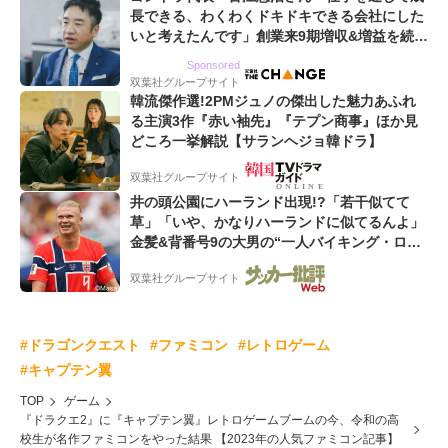
長できる、わくわくドキドキできる会社にした
いと考えたんです」創業来9期増収&増益を続け
るWebマーケティング会社のアイデンティティ
Sponsored
双葉社グループサイト
韓流傑作選!2PMジュノの傑出した魅力あふれ
る主演3作『赤い袖先』『テプン商事』ほか見
どころ一挙解説【サランヘジョ韓ドラ】
双葉社グループサイト
井の頭公園にハーランド出現!?「若干似てて
草」「いや、かなりハーランドに似てるんよ」
金髪&背番号9の大男の“一人バイキング・ロ
ー”映像が話題!「元気をもらった」
双葉社グループサイト
#ドラゴンクエスト
#ファミコン
#レトロゲーム
#キャプテン翼
TOP
ゲーム
『ドラクエ2』に『キャプテン翼』レトロゲームブームの今、令和の高
校生が名作ファミコンをやった結果 【2023年の人気ファミコン記事】