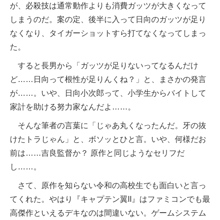
が、必殺技は通常動作よりも消費ガッツが大きくなって
しまうのだ。案の定、後半に入って日向のガッツが足り
なくなり、タイガーショットすら打てなくなってしまっ
た。
すると長男から「ガッツが足りないってなるんだけ
ど……日向って根性が足りんくね？」と、まさかの発言
が……。いや、日向小次郎って、小学生からバイトして
家計を助ける努力家なんだよ……。
そんな筆者の言葉に「じゃあ丸くなったんだ。牙の抜
けたトラじゃん」と、ボソッとひと言。いや、何様だお
前は……吉良監督か？ 原作と同じようなセリフだ
し……。
さて、原作を知らない令和の高校生でも面白いと言っ
てくれた。やはり『キャプテン翼II』はファミコンでも最
高傑作といえるデキなのは間違いない。ゲームシステム