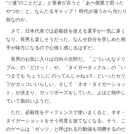
“ソ連”のことだよ」と筆者が言うと「あ〜授業で習った
やつか」と。なんたるギャップ！ 時代が違うから当たり
前なのか。
さて、日本代表では必殺技を使える選手が一気に多く
なり、長男も楽しそうだった。なんせ自分を苦しめた相
手が味方になるので心強く感じるはずだ。
長男のお気に入りは日向小次郎だ。「ごういんなドリ
ブル」の「どけっ！」や、「タイガータックル」の「い
つまでも ちょうしに のってんじゃねェ!!」といったセリ
フがカッコいいらしい。そして「ネオ・タイガーショッ
ト」が決まり、ガッツポーズをしていた。よほど熱中し
ていて面白いようだ。
ただ、必殺技をディフェンスで使いまくると、ネオ・
タイガーショットをそう何度も放てなくなる。そう、こ
のゲームは「ガッツ」と呼ばれる行動値を消費するのだ