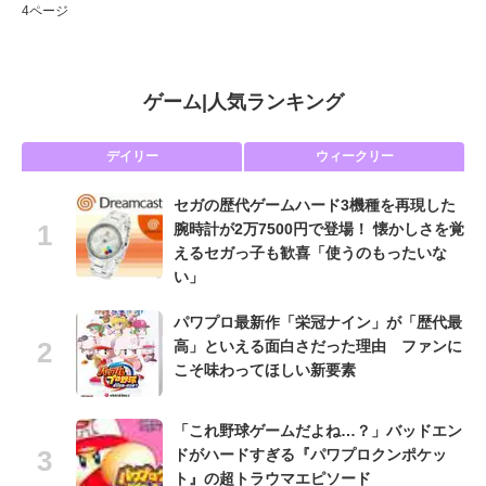
4ページ
ゲーム
|
人気ランキング
デイリー
ウィークリー
セガの歴代ゲームハード3機種を再現した
腕時計が2万7500円で登場！ 懐かしさを覚
えるセガっ子も歓喜「使うのもったいな
い」
パワプロ最新作「栄冠ナイン」が「歴代最
高」といえる面白さだった理由 ファンに
こそ味わってほしい新要素
「これ野球ゲームだよね…？」バッドエン
ドがハードすぎる『パワプロクンポケッ
ト』の超トラウマエピソード