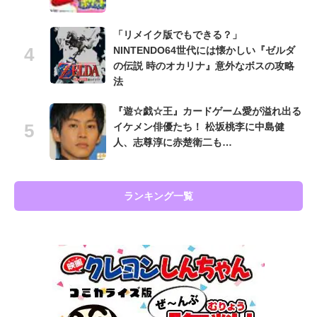
「リメイク版でもできる？」
NINTENDO64世代には懐かしい『ゼルダ
の伝説 時のオカリナ』意外なボスの攻略
法
『遊☆戯☆王』カードゲーム愛が溢れ出る
イケメン俳優たち！ 松坂桃李に中島健
人、志尊淳に赤楚衛二も…
ランキング一覧