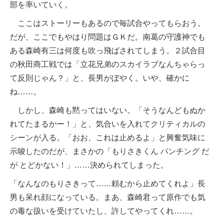
部を率いていく。
ここはストーリーもあるので毎試合やってもらおう。
だが、ここでもやはり問題はＧＫだ。南葛の守護神でも
ある森崎有三は何度も吹っ飛ばされてしまう。２試合目
の秋田商工戦では「立花兄弟のスカイラブなんちゃらっ
て反則じゃん？」と、長男がぼやく。いや、確かに
ね……。
しかし、森崎も黙ってはいない。「そうなんどもぬか
れてたまるかー！」と、気合いを入れてクリティカルの
シーンが入る。「おお、これは止めるよ」と興奮気味に
示唆したのだが、まさかの「もりさきくん パンチング だ
が とどかない！」……決められてしまった。
「なんなのもりさきって……頼むから止めてくれよ」長
男も呆れ顔になっている。まあ、森崎君って原作でも気
の毒な扱いを受けていたし、許してやってくれ……。