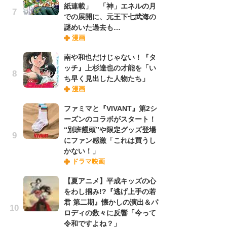
紙連載」 「神」エネルの月
での展開に、元王下七武海の
謎めいた過去も…
『O
漫画
絡
紙
南や和也だけじゃない！『タ
で
ッチ』上杉達也の才能を「い
謎
ち早く見出した人物たち」
漫画
劇
ファミマと『VIVANT』第2シ
け
ーズンのコラボがスタート！
「
“別班饅頭”や限定グッズ登場
れ
にファン感激「これは買うし
かない！」
ドラマ映画
ナ
リ
【夏アニメ】平成キッズの心
イ
をわし掴み!?『逃げ上手の若
味
君 第二期』懐かしの演出＆パ
フ
ロディの数々に反響「今って
ち
令和ですよね？」