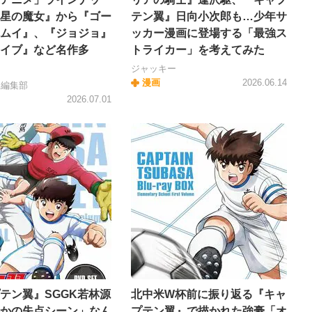
星の魔女』から『ゴー
テン翼』日向小次郎も…少年サ
ムイ』、『ジョジョ』
ッカー漫画に登場する「最強ス
イブ』など名作多
トライカー」を考えてみた
ジャッキー
漫画
2026.06.14
＋編集部
2026.07.01
テン翼』SGGK若林源
北中米W杯前に振り返る『キャ
かの失点シーン」なん
プテン翼』で描かれた強豪「オ