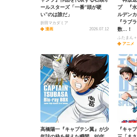
ールスターズ「一番“頭が硬
プ 『水
い”のは誰だ」
ルデンカ
『ラブラ
折田マカダミア
漫画
2026.07.12
数…！
ふたまん
アニメ
高橋陽一『キャプテン翼』が少
『キャプ
年誌の枠を超えた瞬間 80年
三「まさ