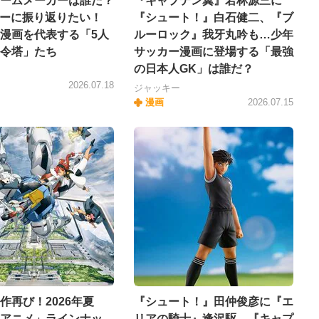
ームメーカーは誰だ？
『キャプテン翼』若林源三に
ーに振り返りたい！
『シュート！』白石健二、『ブ
漫画を代表する「5人
ルーロック』我牙丸吟も…少年
令塔」たち
サッカー漫画に登場する「最強
の日本人GK」は誰だ？
ー
2026.07.18
ジャッキー
漫画
2026.07.15
作再び！2026年夏
『シュート！』田仲俊彦に『エ
アニメ」ラインナッ
リアの騎士』逢沢駆、『キャプ