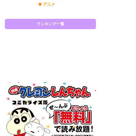
アニメ
令
た!
前
ランキング一覧
ト
ド
ラン