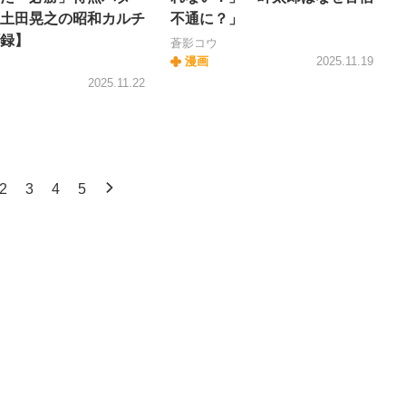
土田晃之の昭和カルチ
不通に？」
録】
蒼影コウ
漫画
2025.11.19
2025.11.22
2
3
4
5