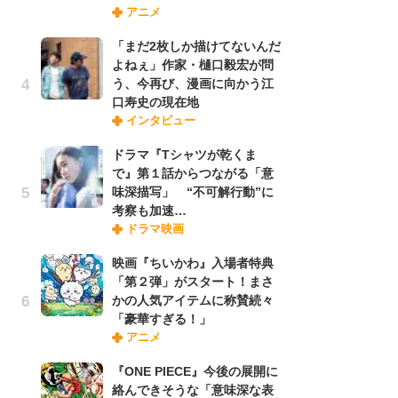
アニメ
禁
「
「まだ2枚しか描けてないんだ
連
よねぇ」作家・樋口毅宏が問
う、今再び、漫画に向かう江
口寿史の現在地
「
インタビュー
ル
口
ドラマ『Tシャツが乾くま
に
で』第１話からつながる「意
味深描写」 “不可解行動”に
考察も加速…
【
ドラマ映画
ー
完
映画『ちいかわ』入場者特典
ー
「第２弾」がスタート！まさ
かの人気アイテムに称賛続々
「豪華すぎる！」
フ
アニメ
ー
“
『ONE PIECE』今後の展開に
に
絡んできそうな「意味深な表
か