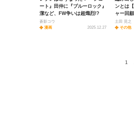
ート』田仲に『ブルーロック』
ンとは【
潔など、FW争いは超熾烈!?
ャー回顧
蒼影コウ
土田 晃之
漫画
2025.12.27
その他
1