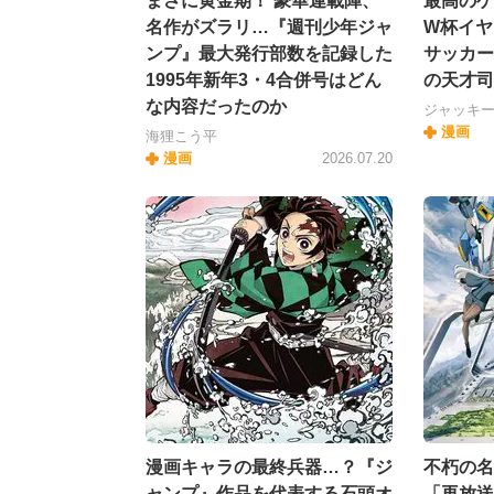
まさに黄金期！ 豪華連載陣、
最高のゲ
名作がズラリ…『週刊少年ジャ
W杯イヤ
ンプ』最大発行部数を記録した
サッカー
1995年新年3・4合併号はどん
の天才司
な内容だったのか
ジャッキ
漫画
海狸こう平
漫画
2026.07.20
漫画キャラの最終兵器…？『ジ
不朽の名
ャンプ』作品を代表する石頭オ
「再放送