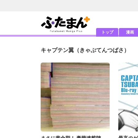
トップ
漫画
キャプテン翼
（きゃぷてんつばさ）