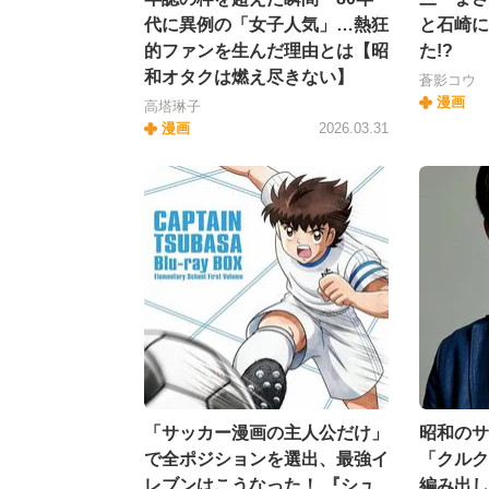
代に異例の「女子人気」…熱狂
と石崎に
的ファンを生んだ理由とは【昭
た!?
和オタクは燃え尽きない】
蒼影コウ
漫画
高塔琳子
漫画
2026.03.31
「サッカー漫画の主人公だけ」
昭和のサ
で全ポジションを選出、最強イ
「クルク
レブンはこうなった！ 『シュ
編み出し