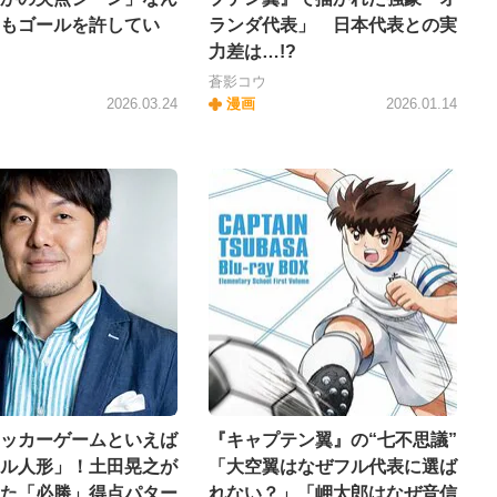
もゴールを許してい
ランダ代表」 日本代表との実
力差は…!?
蒼影コウ
2026.03.24
漫画
2026.01.14
ッカーゲームといえば
『キャプテン翼』の“七不思議”
ル人形」！土田晃之が
「大空翼はなぜフル代表に選ば
た「必勝」得点パター
れない？」「岬太郎はなぜ音信