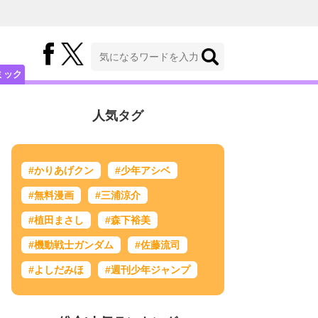
ミック
人気タグ
#かりあげクン
#少年アシベ
#無料漫画
#三浦涼介
#植田まさし
#森下裕美
#機動戦士ガンダム
#佐藤流司
#よしだみほ
#週刊少年ジャンプ