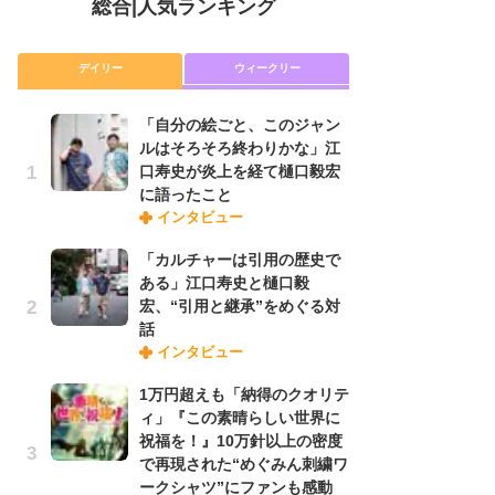
総合
|
人気ランキング
デイリー
ウィークリー
「自分の絵ごと、このジャン
放
ルはそろそろ終わりかな」江
ム
口寿史が炎上を経て樋口毅宏
「
に語ったこと
「
インタビュー
「カルチャーは引用の歴史で
木
ある」江口寿史と樋口毅
シ
宏、“引用と継承”をめぐる対
「
話
ル
インタビュー
ム
さ
1万円超えも「納得のクオリテ
ス
ィ」『この素晴らしい世界に
祝福を！』10万針以上の密度
で再現された“めぐみん刺繍ワ
舞
ークシャツ”にファンも感動
編