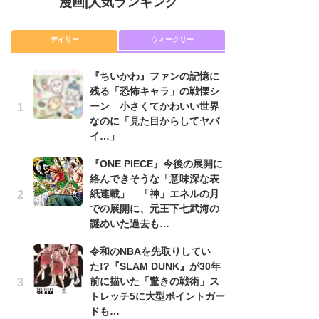
漫画
|
人気ランキング
デイリー
ウィークリー
『ちいかわ』ファンの記憶に
舞
残る「恐怖キャラ」の戦慄シ
編
ーン 小さくてかわいい世界
禁
なのに「見た目からしてヤバ
「
イ…」
連
『ONE PIECE』今後の展開に
令
絡んできそうな「意味深な表
た!
紙連載」 「神」エネルの月
前
での展開に、元王下七武海の
ト
謎めいた過去も…
ド
令和のNBAを先取りしてい
『
た!?『SLAM DUNK』が30年
に
前に描いた「驚きの戦術」ス
も
トレッチ5に大型ポイントガー
を
ドも…
役