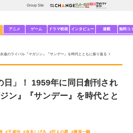
Group Site
アニメ
ゲーム
ドラマ映画
インタビュー
連載
無料コ
れた永遠のライバル『マガジン』『サンデー』を時代とともに振り返る
の日」！ 1959年に同日創刊され
ジン』『サンデー』を時代とと
雄
#王貞治
#水木しげる
#巨人の星
#梶原一騎