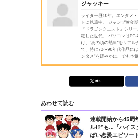
ジャッキー
ライター歴10年。エンタメ
トに執筆中。 ジャンプ黄金
『ドラゴンクエスト』シリー
狂した世代。 パソコンはPC
け、"あの頃の熱量"をリア
で、特に70〜90年代作品に
ンタメ"を緩やかに、でも本
ポスト
あわせて読む
連載開始から45周
ル!?”も...『
ぱい恋愛エピソー