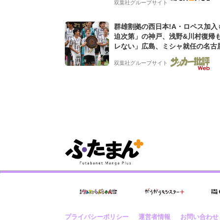
双葉社グループサイト
群雄割拠の西日本!A・ロペス加入
迫次第」の神戸、浅野&川村復帰
レない」広島、ミシャ就任の名古
【Jリーグ開幕「初めての秋春制
双葉社グループサイト
激論】(2)
プライバシーポリシー
運営者情報
お問い合わせ