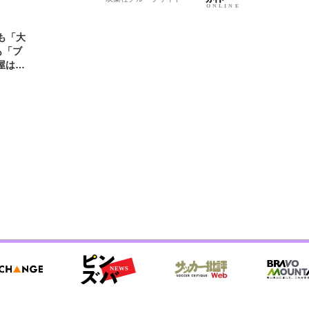
も「大
も「ブ
屋は?
」の大