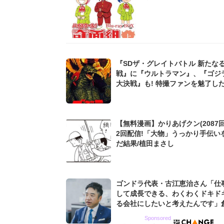
『SDザ・グレイトバトル 新たな
戦』に『ウルトラマン』、『ゴジラ
大決戦』も! 特撮ファンを魅了し
ーパーファミコンの神ゲー」
【無料漫画】かりあげクン(2087回
2回配信!「大物」うっかり手伝い
だ結果/植田まさし
ゴンドラ代表・古江恵治さん「仕
して成長できる、わくわくドキド
る会社にしたいと考えたんです」
9期増収&増益を続けるWebマー
Sponsored
グ会社のアイデンティティ