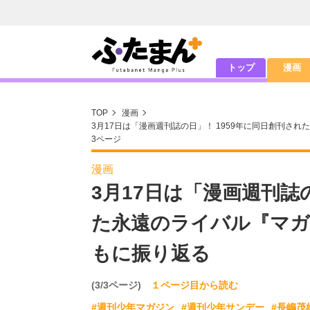
トップ
漫画
TOP
漫画
3月17日は「漫画週刊誌の日」！ 1959年に同日創刊さ
3ページ
漫画
3月17日は「漫画週刊誌
た永遠のライバル『マガ
もに振り返る
(3/3ページ)
１ページ目から読む
#週刊少年マガジン
#週刊少年サンデー
#長嶋茂