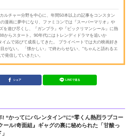
・カルチャー分野を中心に、年間50本以上の記事をコンスタン
期の漫画に夢中になり、ファミコンでは『スーパーマリオ』や
ズを遊び尽くし、『ガンプラ』や『ビックリマンシール』に熱
-88からスタート。90年代にはトレンディドラマを追いか
ルタイムで浴びて成長してきた。 プライベートでは大の映画好き
は目がない。 「懐かしい」で終わらせない、"ちゃんと語れるエ
気で発信していきたい。
シェア
LINEで送る
年! “かってにバレンタイン”に“零くん熱烈ラブコー
ハイスクール!奇面組』ギャグの裏に秘められた「甘酸っ
ド」