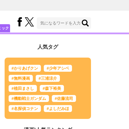
ミック
人気タグ
#かりあげクン
#少年アシベ
#無料漫画
#三浦涼介
#植田まさし
#森下裕美
#機動戦士ガンダム
#佐藤流司
#名探偵コナン
#よしだみほ