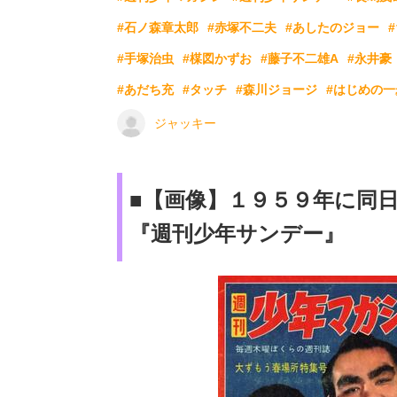
#石ノ森章太郎
#赤塚不二夫
#あしたのジョー
#手塚治虫
#楳図かずお
#藤子不二雄A
#永井豪
#あだち充
#タッチ
#森川ジョージ
#はじめの一
ジャッキー
■【画像】１９５９年に同
『週刊少年サンデー』