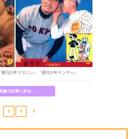
た『週刊少年マガジン』『週刊少年サンデー』
-画像の記事に戻る-
1
2
3