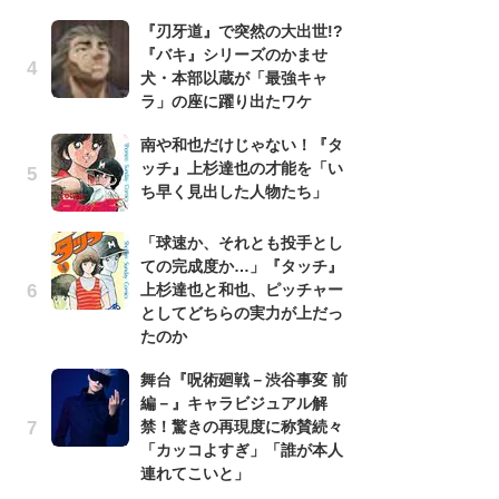
『刃牙道』で突然の大出世!?
『
『バキ』シリーズのかませ
残
犬・本部以蔵が「最強キャ
ー
ラ」の座に躍り出たワケ
な
イ
南や和也だけじゃない！『タ
ッチ』上杉達也の才能を「い
ア
ち早く見出した人物たち」
ー
場
ァ
「球速か、それとも投手とし
ての完成度か…」『タッチ』
努
上杉達也と和也、ピッチャー
ジ
としてどちらの実力が上だっ
鬼
たのか
の
舞台『呪術廻戦－渋谷事変 前
怖
編－』キャラビジュアル解
代
禁！驚きの再現度に称賛続々
加
「カッコよすぎ」「誰が本人
思
連れてこいと」