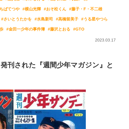
#ちばてつや
#横山光輝
#おそ松くん
#藤子・F・不二雄
#さいとうたかを
#水島新司
#高橋留美子
#うる星やつら
歩
#金田一少年の事件簿
#藤沢とおる
#GTO
2023.03.17
日発刊された『週間少年マガジン』と