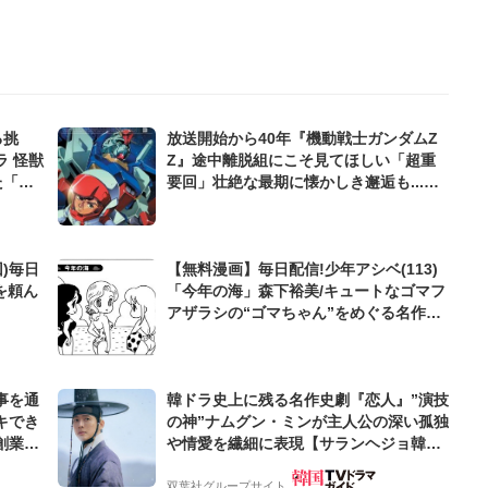
る挑
放送開始から40年『機動戦士ガンダムZ
 怪獣
Z』途中離脱組にこそ見てほしい「超重
た「ス
要回」壮絶な最期に懐かしき邂逅も...宇
宙世紀ファン必見
)毎日
【無料漫画】毎日配信!少年アシベ(113)
を頼ん
「今年の海」森下裕美/キュートなゴマフ
アザラシの“ゴマちゃん”をめぐる名作ギ
ャグ4コマ
事を通
韓ドラ史上に残る名作史劇『恋人』”演技
キでき
の神”ナムグン・ミンが主人公の深い孤独
創業来
や情愛を繊細に表現【サランヘジョ韓ド
ケティン
ラ】
双葉社グループサイト