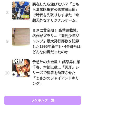
原
実在したら遊びたい？『こち
闘
ら葛飾区亀有公園前派出所』
ア
で時代を先取りしすぎた「奇
の
想天外なオリジナルゲーム」
え
まさに黄金期！ 豪華連載陣、
ラ
名作がズラリ…『週刊少年ジ
ン
ャンプ』最大発行部数を記録
な
した1995年新年3・4合併号は
ラ
どんな内容だったのか
ま
予想外の大金星！ 鎬昂昇に柴
名
千春、本部以蔵…『刃牙』シ
ャ
リーズで読者を熱狂させた
し
「まさかのジャイアントキリ
ど
ング」
ラン
ランキング一覧