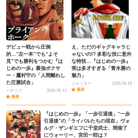
デビュー戦から圧倒
え、ただのギャグキャラじ
的…“左一本”でも“よそ
ゃないの!? 多彩な技に意外
見”でも勝利をつかむ『は
な特技…『はじめの一歩』
じめの一歩』最強ボクサ
実は多才すぎる「青木勝の
ー・鷹村守の「人間離れし
魅力」
た圧勝試合」
ジャッキー
2026.04.18
漫画
ハチミツ
2026.05.13
漫画
『はじめの一歩』「一歩引退後」“一歩
引退後”の「ライバルたちの現在」ヴォ
ルグ・ザンギエフに千堂武士、間柴了
にウォーリー、宮田一郎は？