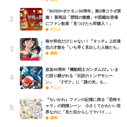
「BOSS×ポケモン30周年」第2弾コラボ実
施！ 新商品「歴戦の微糖」や図鑑缶登場
にファン歓喜「見つけたら即購入！」
アニメ
南や和也だけじゃない！『タッチ』上杉達
也の才能を「いち早く見出した人物たち」
漫画
放送40周年『機動戦士ガンダムZZ』いま
だ語り継がれる「伝説のトンデモシー
ン」 「Zザク」に「謎の光」も…
アニメ
『ちいかわ』ファンの記憶に残る「恐怖キ
ャラ」の戦慄シーン 小さくてかわいい世
界なのに「見た目からしてヤバイ…」
漫画