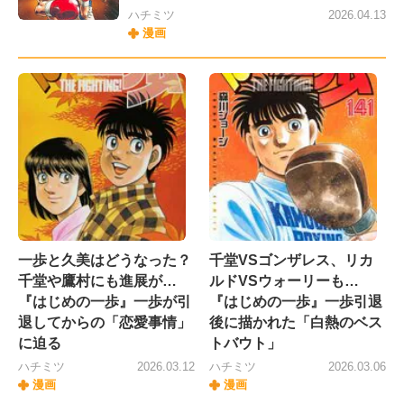
ハチミツ
2026.04.13
漫画
一歩と久美はどうなった？
千堂VSゴンザレス、リカ
千堂や鷹村にも進展が…
ルドVSウォーリーも…
『はじめの一歩』一歩が引
『はじめの一歩』一歩引退
退してからの「恋愛事情」
後に描かれた「白熱のベス
に迫る
トバウト」
ハチミツ
2026.03.12
ハチミツ
2026.03.06
漫画
漫画