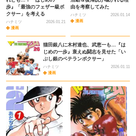
歩』「最強のフェザー級ボ
由を考察してみた
クサー」を考える
ハチミツ
2026.01.14
漫画
ハチミツ
2026.01.21
漫画
猫田銀八に木村達也、武恵一も…『は
じめの一歩』衰えぬ闘志を見せた「い
ぶし銀のベテランボクサー」
ハチミツ
2026.01.11
漫画