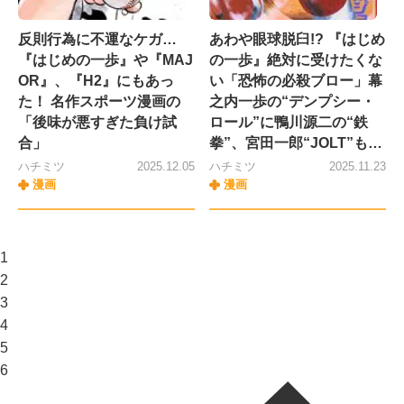
反則行為に不運なケガ…
あわや眼球脱臼!? 『はじめ
『はじめの一歩』や『MAJ
の一歩』絶対に受けたくな
OR』、『H2』にもあっ
い「恐怖の必殺ブロー」幕
た！ 名作スポーツ漫画の
之内一歩の“デンプシー・
「後味が悪すぎた負け試
ロール”に鴨川源二の“鉄
合」
拳”、宮田一郎“JOLT”も…
ハチミツ
2025.12.05
ハチミツ
2025.11.23
漫画
漫画
1
2
3
4
5
6