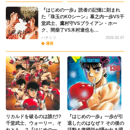
『はじめの一歩』読者の記憶に刻まれ
た「珠玉のKOシーン」幕之内一歩VS千
堂武士、鷹村守VSブライアン・ホー
ク、間柴了VS木村達也も…
ハチミツ
2026.02.07
漫画
リカルドを破るのは誰だ!?
『はじめの一歩』一歩が引
千堂武士、ウォーリー、そ
退したのはなぜ？ その後の
れとも…？『はじめの一
活動＆復帰説が囁かれる理