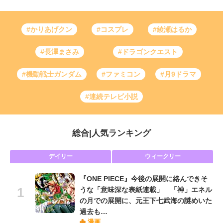
#かりあげクン
#コスプレ
#綾瀬はるか
#長澤まさみ
#ドラゴンクエスト
#機動戦士ガンダム
#ファミコン
#月9ドラマ
#連続テレビ小説
総合
|
人気ランキング
デイリー
ウィークリー
『ONE PIECE』今後の展開に絡んできそ
うな「意味深な表紙連載」 「神」エネル
の月での展開に、元王下七武海の謎めいた
過去も…
漫画