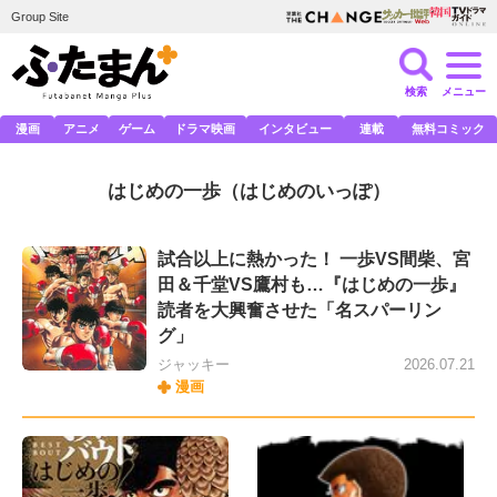
Group Site
検索
メニュー
漫画
アニメ
ゲーム
ドラマ映画
インタビュー
連載
無料コミック
はじめの一歩
（はじめのいっぽ）
試合以上に熱かった！ 一歩VS間柴、宮
田＆千堂VS鷹村も…『はじめの一歩』
読者を大興奮させた「名スパーリン
グ」
ジャッキー
2026.07.21
漫画