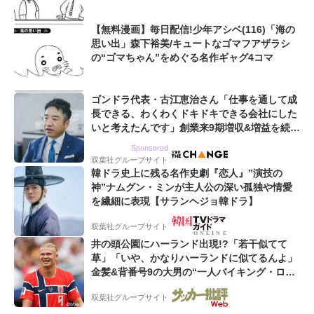
【無料漫画】毎日配信!少年アシベ(116)「海の
思い出」森下裕美/キュートなゴマフアザラシ
の“ゴマちゃん”をめぐる名作ギャグ4コマ
ゴンドラ代表・古江恵治さん「仕事を通して成
長できる、わくわくドキドキできる会社にした
いと考えたんです」創業来9期増収&増益を続け
るWebマーケティング会社のアイデンティティ
Sponsored
双葉社グループサイト
韓ドラ史上に残る名作史劇『恋人』”演技の
神”ナムグン・ミンが主人公の深い孤独や情愛
を繊細に表現【サランヘジョ韓ドラ】
双葉社グループサイト
井の頭公園にハーランド出現!?「若干似てて
草」「いや、かなりハーランドに似てるんよ」
金髪&背番号9の大男の“一人バイキング・ロ
ー”映像が話題!「元気をもらった」
双葉社グループサイト