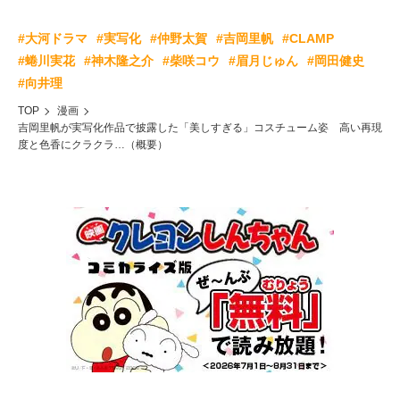
#大河ドラマ
#実写化
#仲野太賀
#吉岡里帆
#CLAMP
#蜷川実花
#神木隆之介
#柴咲コウ
#眉月じゅん
#岡田健史
#向井理
TOP
漫画
吉岡里帆が実写化作品で披露した「美しすぎる」コスチューム姿 高い再現
度と色香にクラクラ…（概要）