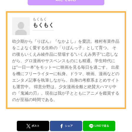
もくもく
もくもく
幼少期から『りぼん』『なかよし』を愛読。種村有菜作品
をこよなく愛する生粋の「りぼんっ子」として育つ。 そ
の後もいくえみ綾作品に登場する"いくえみ男子"に恋しな
がら、グロ漫画やサスペンスものにも精通。学生時代に
は"一日一本"をモットーに映画を見る毎日を過ごす。 出産
を機にフリーライターに転身。ドラマ、映画、漫画などの
エンタメ記事を執筆しながら、自身の考察系まとめサイト
も運営中。 得意分野は、少女漫画全般と絶賛大ハマり中
の『鬼滅の刃』。現在は我が子とともにアニメを鑑賞する
のが至福の時間である。
ポスト
シェア
LINEで送る