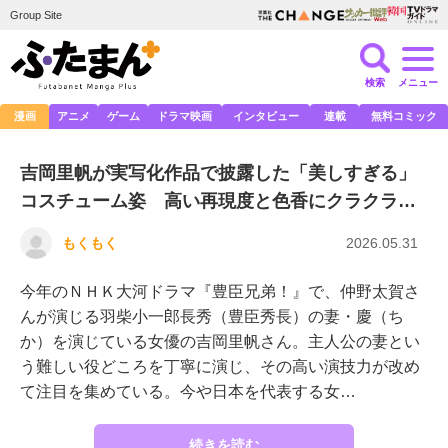
Group Site
検索
メニュー
漫画
アニメ
ゲーム
ドラマ映画
インタビュー
連載
無料コミック
吉岡里帆が実写化作品で披露した「美しすぎる」
コスチューム姿 高い再現度と色香にクラクラ…
もくもく
2026.05.31
今年のＮＨＫ大河ドラマ『豊臣兄弟！』で、仲野太賀さ
んが演じる羽柴小一郎長秀（豊臣秀長）の妻・慶（ち
か）を演じている女優の吉岡里帆さん。主人公の妻とい
う難しい役どころを丁寧に演じ、その高い演技力が改め
て注目を集めている。今や日本を代表する女…
続きを読む