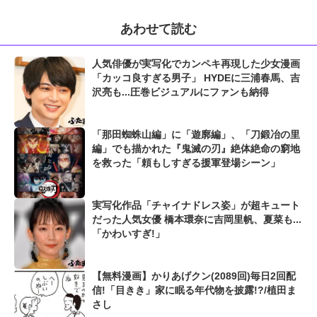
あわせて読む
人気俳優が実写化でカンペキ再現した少女漫画
「カッコ良すぎる男子」 HYDEに三浦春馬、吉
沢亮も...圧巻ビジュアルにファンも納得
「那田蜘蛛山編」に「遊廓編」、「刀鍛冶の里
編」でも描かれた『鬼滅の刃』絶体絶命の窮地
を救った「頼もしすぎる援軍登場シーン」
実写化作品「チャイナドレス姿」が超キュート
だった人気女優 橋本環奈に吉岡里帆、夏菜も...
「かわいすぎ!」
【無料漫画】かりあげクン(2089回)毎日2回配
信!「目きき」家に眠る年代物を披露!?/植田ま
さし