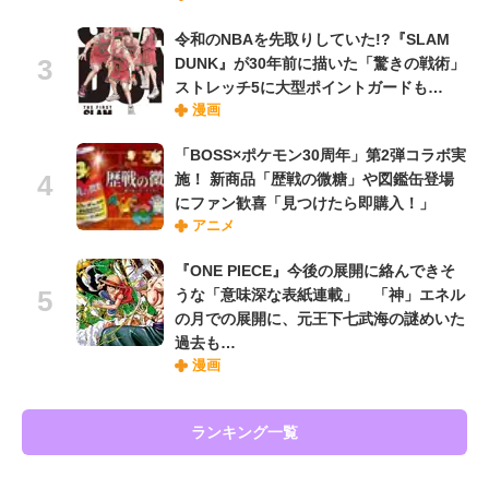
令和のNBAを先取りしていた!?『SLAM
DUNK』が30年前に描いた「驚きの戦術」
ストレッチ5に大型ポイントガードも…
漫画
「BOSS×ポケモン30周年」第2弾コラボ実
施！ 新商品「歴戦の微糖」や図鑑缶登場
にファン歓喜「見つけたら即購入！」
アニメ
『ONE PIECE』今後の展開に絡んできそ
うな「意味深な表紙連載」 「神」エネル
の月での展開に、元王下七武海の謎めいた
過去も…
漫画
ランキング一覧