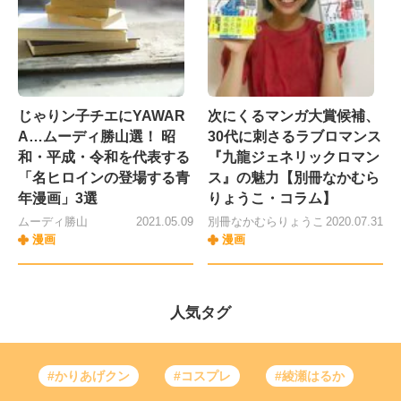
じゃりン子チエにYAWAR
次にくるマンガ大賞候補、
A…ムーディ勝山選！ 昭
30代に刺さるラブロマンス
和・平成・令和を代表する
『九龍ジェネリックロマン
「名ヒロインの登場する青
ス』の魅力【別冊なかむら
年漫画」3選
りょうこ・コラム】
ムーディ勝山
2021.05.09
別冊なかむらりょうこ
2020.07.31
漫画
漫画
人気タグ
#かりあげクン
#コスプレ
#綾瀬はるか