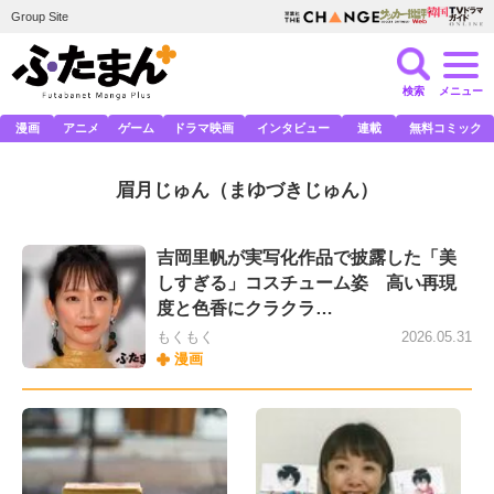
Group Site
検索
メニュー
漫画
アニメ
ゲーム
ドラマ映画
インタビュー
連載
無料コミック
眉月じゅん
（まゆづきじゅん）
吉岡里帆が実写化作品で披露した「美
しすぎる」コスチューム姿 高い再現
度と色香にクラクラ…
もくもく
2026.05.31
漫画