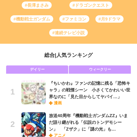
#長澤まさみ
#ドラゴンクエスト
#機動戦士ガンダム
#ファミコン
#月9ドラマ
#連続テレビ小説
総合
|
人気ランキング
デイリー
ウィークリー
『ちいかわ』ファンの記憶に残る「恐怖キ
ャラ」の戦慄シーン 小さくてかわいい世
界なのに「見た目からしてヤバイ…」
漫画
放送40周年『機動戦士ガンダムZZ』いま
だ語り継がれる「伝説のトンデモシー
ン」 「Zザク」に「謎の光」も…
アニメ