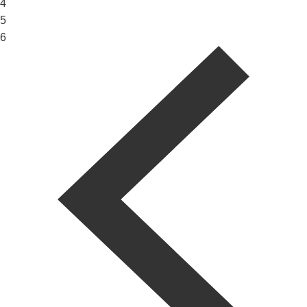
4
5
6