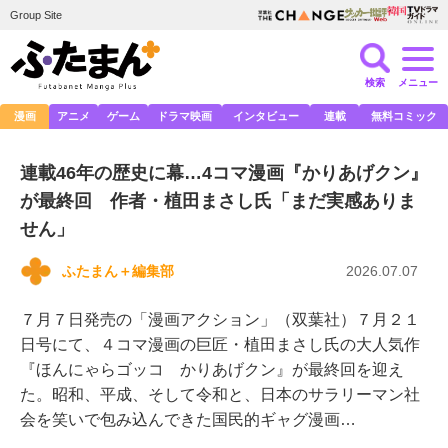
Group Site
検索
メニュー
漫画
アニメ
ゲーム
ドラマ映画
インタビュー
連載
無料コミック
連載46年の歴史に幕…4コマ漫画『かりあげクン』
が最終回 作者・植田まさし氏「まだ実感ありま
せん」
ふたまん＋編集部
2026.07.07
７月７日発売の「漫画アクション」（双葉社）７月２１
日号にて、４コマ漫画の巨匠・植田まさし氏の大人気作
『ほんにゃらゴッコ かりあげクン』が最終回を迎え
た。昭和、平成、そして令和と、日本のサラリーマン社
会を笑いで包み込んできた国民的ギャグ漫画…