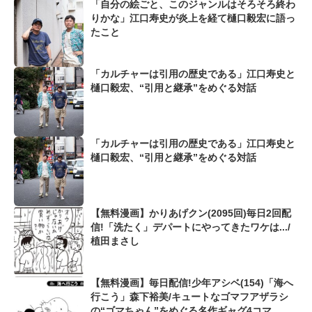
「自分の絵ごと、このジャンルはそろそろ終わ
りかな」江口寿史が炎上を経て樋口毅宏に語っ
たこと
「カルチャーは引用の歴史である」江口寿史と
樋口毅宏、“引用と継承”をめぐる対話
「カルチャーは引用の歴史である」江口寿史と
樋口毅宏、“引用と継承”をめぐる対話
【無料漫画】かりあげクン(2095回)毎日2回配
信!「洗たく」デパートにやってきたワケは.../
植田まさし
【無料漫画】毎日配信!少年アシベ(154)「海へ
行こう」森下裕美/キュートなゴマフアザラシ
の“ゴマちゃん”をめぐる名作ギャグ4コマ