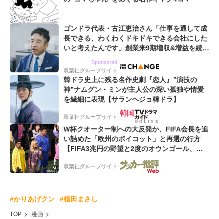
ゴンドラ代表・古江恵治さん「仕事を通して成
長できる、わくわくドキドキできる会社にした
いと考えたんです」創業来9期増収&増益を続け
るWebマーケティング会社のアイデンティティ
Sponsored
双葉社グループサイト
韓ドラ史上に残る名作史劇『恋人』”演技の
神”ナムグン・ミンが主人公の深い孤独や情愛
を繊細に表現【サランヘジョ韓ドラ】
双葉社グループサイト
W杯クオーター制への大反発か、FIFA会長を追
い詰めた「欧州のボイコット」と再選の行方
【FIFA3兆円の野望と2度のオウンゴール、来
年3月の会長選】(3)
双葉社グループサイト
#かりあげクン
#植田まさし
TOP
漫画