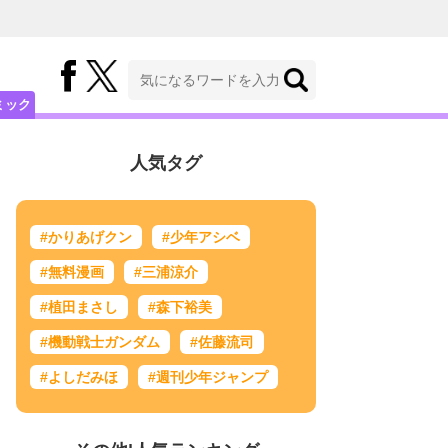
ミック
人気タグ
#かりあげクン
#少年アシベ
#無料漫画
#三浦涼介
#植田まさし
#森下裕美
#機動戦士ガンダム
#佐藤流司
#よしだみほ
#週刊少年ジャンプ