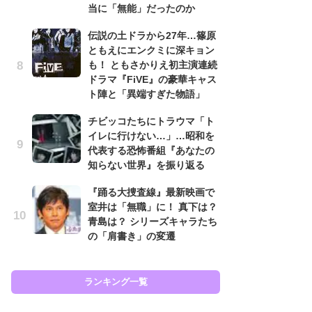
す
当に「無能」だったのか
う
伝説の土ドラから27年…篠原
『踊
ともえにエンクミに深キョン
終
も！ ともさかりえ初主演連続
あ
ドラマ『FiVE』の豪華キャス
『
ト陣と「異端すぎた物語」
ラ
チビッコたちにトラウマ「ト
面
イレに行けない…」…昭和を
ラ
代表する恐怖番組『あなたの
も
知らない世界』を振り返る
『
『踊る大捜査線』最新映画で
は
室井は「無職」に！ 真下は？
ェ
青島は？ シリーズキャラたち
た
の「肩書き」の変遷
ン
イ
ランキング一覧
ラン