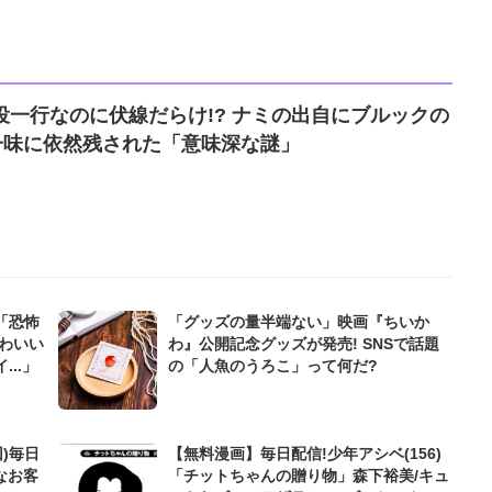
』主役一行なのに伏線だらけ!? ナミの出自にブルックの
の一味に依然残された「意味深な謎」
「恐怖
「グッズの量半端ない」映画『ちいか
わいい
わ』公開記念グッズが発売! SNSで話題
..」
の「人魚のうろこ」って何だ?
)毎日
【無料漫画】毎日配信!少年アシベ(156)
なお客
「チットちゃんの贈り物」森下裕美/キュ