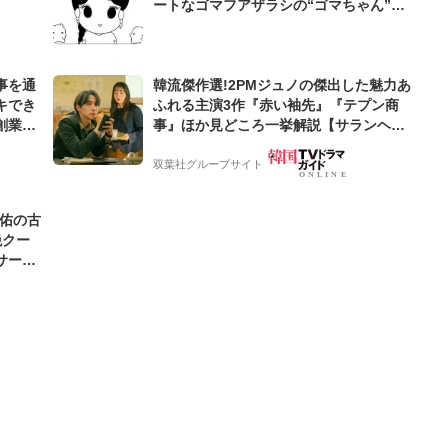
ートなゴマフアザラシの“ゴマちゃん”を
めぐる名作ギャグ4コマ
事を通
韓流傑作選!2PMジュノの傑出した魅力あ
キでき
ふれる主演3作『赤い袖先』『テプン商
創業来
事』ほか見どころ一挙解説【サランヘジ
ケティン
ョ韓ドラ】
双葉社グループサイト
圭佑の古
絶クー
サード
わ」