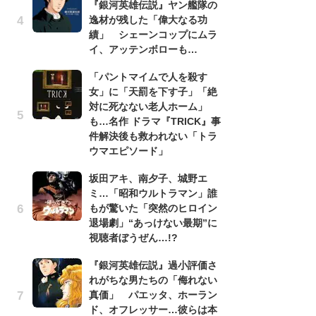
『銀河英雄伝説』ヤン艦隊の
昭
逸材が残した「偉大なる功
『
績」 シェーンコップにムラ
実
イ、アッテンボローも…
を
「パントマイムで人を殺す
「
女」に「天罰を下す子」「絶
『
対に死なない老人ホーム」
逸
も…名作 ドラマ『TRICK』事
績
件解決後も救われない「トラ
イ
ウマエピソード」
『
坂田アキ、南夕子、城野エ
け
ミ…「昭和ウルトラマン」誰
え
もが驚いた「突然のヒロイン
の
退場劇」“あっけない最期”に
ナ
視聴者ぼうぜん…!?
チ
『銀河英雄伝説』過小評価さ
イ
れがちな男たちの「侮れない
代
真価」 パエッタ、ホーラン
知
ド、オフレッサー…彼らは本