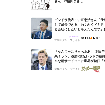
さん...?/植田まさし
ゴンドラ代表・古江恵治さん「仕
して成長できる、わくわくドキド
る会社にしたいと考えたんです」
9期増収&増益を続けるWebマー
Sponsored
グ会社のアイデンティティ
双葉社グループサイト
「なんじゃこりゃあああ!」本田
巣ミラン、漆黒×蛍光レッドの超
ルな新サードユニに世界が熱狂「
なのにズルい」「こりゃかっけえ
双葉社グループサイト