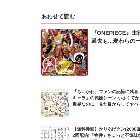
あわせて読む
『ONEPIECE
過去も...麦わら
『ちいかわ』ファンの記憶に残る
キャラ」の戦慄シーン 小さくてか
世界なのに「見た目からしてヤバイ.
【無料漫画】かりあげクン(2098回
2回配信!「物件」ちょっと不気味