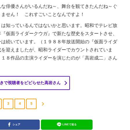
な俳優さんがいるんだね～、舞台を観てきたんだね～ぐ
りません！ これすごいことなんですよ！
は知っているんではないかと思います。昭和でテレビ放
年『仮面ライダークウガ』で新たな歴史をスタートさせ、
ーは続いています。（１９８８年放送開始の『仮面ライダ
代を迎えましたが、昭和ライダーでカウントされていま
、１８作品の主演ライダーを演じたのが「高岩成二」さん
きで視聴者をビビらせた高岩さん
3
4
5
シェア
LINEで送る