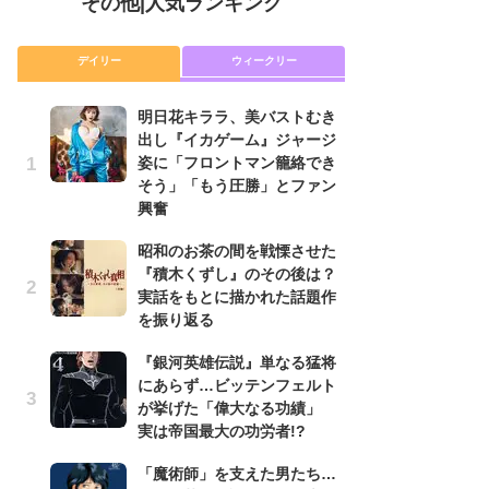
その他
|
人気ランキング
デイリー
ウィークリー
明日花キララ、美バストむき
『
出し『イカゲーム』ジャージ
に
姿に「フロントマン籠絡でき
が
そう」「もう圧勝」とファン
実
興奮
明
昭和のお茶の間を戦慄させた
出
『積木くずし』のその後は？
姿
実話をもとに描かれた話題作
そ
を振り返る
興
『銀河英雄伝説』単なる猛将
『
にあらず…ビッテンフェルト
れ
が挙げた「偉大なる功績」
真
実は帝国最大の功労者!?
ド
当
「魔術師」を支えた男たち…