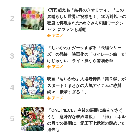
1万円超えも「納得のクオリティ」『この
素晴らしい世界に祝福を！』10万針以上の
密度で再現された“めぐみん刺繍ワークシ
ャツ”にファンも感動
アニメ
『ちいかわ』ダークすぎる「長編シリー
ズ」の恐怖 映画化の「セイレーン編」だ
けじゃない…ライト層なら驚嘆必至
アニメ
映画『ちいかわ』入場者特典「第２弾」が
スタート！まさかの人気アイテムに称賛
続々「豪華すぎる！」
アニメ
『ONE PIECE』今後の展開に絡んできそ
うな「意味深な表紙連載」 「神」エネル
の月での展開に、元王下七武海の謎めいた
過去も…