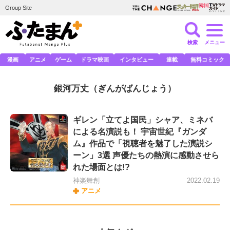
Group Site
検索
メニュー
漫画
アニメ
ゲーム
ドラマ映画
インタビュー
連載
無料コミック
銀河万丈
（ぎんがばんじょう）
ギレン「立てよ国民」シャア、ミネバ
による名演説も！ 宇宙世紀『ガンダ
ム』作品で「視聴者を魅了した演説シ
ーン」3選 声優たちの熱演に感動させら
れた場面とは!?
神楽舞創
2022.02.19
アニメ