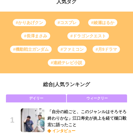
人気タグ
#かりあげクン
#コスプレ
#綾瀬はるか
#長澤まさみ
#ドラゴンクエスト
#機動戦士ガンダム
#ファミコン
#月9ドラマ
#連続テレビ小説
総合
|
人気ランキング
デイリー
ウィークリー
「自分の絵ごと、このジャンルはそろそろ
終わりかな」江口寿史が炎上を経て樋口毅
宏に語ったこと
インタビュー