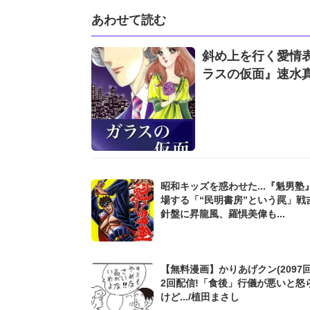
あわせて読む
斜め上を行く愛情表
ラスの仮面』速水
昭和キッズを惑わせた...『魁男塾
場する「“民明書房”という罠」戦
針盤に昇龍風、羅惧美偉も...
【無料漫画】かりあげクン(2097回
2回配信!「食後」行儀が悪いと怒
けど.../植田まさし