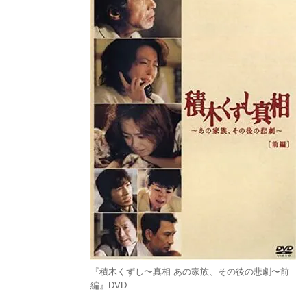
『積木くずし〜真相 あの家族、その後の悲劇〜前
編』DVD