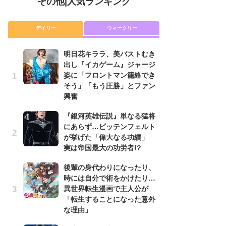
その他
|
人気ランキング
デイリー
ウィークリー
明日花キララ、美バストむき
『
出し『イカゲーム』ジャージ
に
姿に「フロントマン籠絡でき
が
そう」「もう圧勝」とファン
実
興奮
明
『銀河英雄伝説』単なる猛将
出
にあらず…ビッテンフェルト
姿
が挙げた「偉大なる功績」
そ
実は帝国最大の功労者!?
興
後輩の身代わりになったり、
『
時には自分で術をかけたり…
れ
異世界転生漫画で主人公が
真
「転生することになった意外
ド
な理由」
当