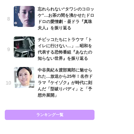
す
忘れられない“タワシのコロッ
う
ケ”…お茶の間を沸かせたドロ
『踊
ドロの愛憎劇・昼ドラ『真珠
終
夫人』を振り返る
あ
チビッコたちにトラウマ「ト
『
イレに行けない…」…昭和を
ラ
代表する恐怖番組『あなたの
面
知らない世界』を振り返る
ラ
も
中谷美紀＆渡部篤郎に魅せら
れた…放送から25年！名作ド
『
ラマ『ケイゾク』が時代に刻
は
んだ「型破りバディ」と「予
ェ
想外展開」
た
ン
イ
ランキング一覧
ラン