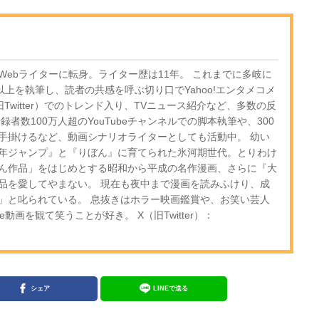
ebライターに転身。ライター歴は11年。 これまでに多岐に
以上を執筆し、読者の共感を呼ぶ切り口でYahoo!エンタメコメ
Twitter）でのトレンド入り、TVニュース紹介など、多数の反
者数100万人超のYouTubeチャンネルでの脚本執筆や、300
手掛けるなど、動画シナリオライターとしても活動中。 幼い
年ジャンプ』と『りぼん』に育てられた氷河期世代。とりわけ
ん作品」をはじめとする昭和から平成の名作漫画、さらに『大
品を愛してやまない。 現在も夜中まで漫画を読みふけり、成
」と叱られている。 息抜きはホラー映画鑑賞や、お笑い芸人
e動画を観て笑うことが好き。 X（旧Twitter）：
シェア
LINEで送る