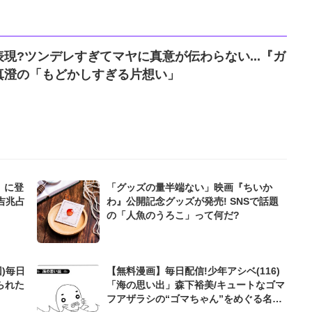
現?ツンデレすぎてマヤに真意が伝わらない...『ガ
真澄の「もどかしすぎる片想い」
』に登
「グッズの量半端ない」映画『ちいか
吉兆占
わ』公開記念グッズが発売! SNSで話題
の「人魚のうろこ」って何だ?
)毎日
【無料漫画】毎日配信!少年アシベ(116)
られた
「海の思い出」森下裕美/キュートなゴマ
フアザラシの“ゴマちゃん”をめぐる名作