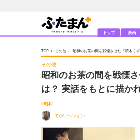
トップ
漫画
TOP
その他
昭和のお茶の間を戦慄させた『積木くず
その他
昭和のお茶の間を戦慄さ
は？ 実話をもとに描か
#昭和
でかいペンギン