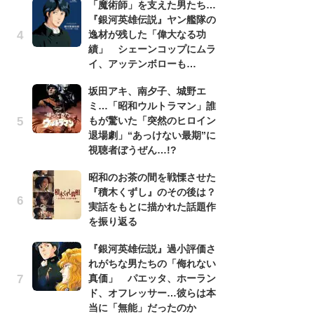
「魔術師」を支えた男たち…
昭
『銀河英雄伝説』ヤン艦隊の
『
逸材が残した「偉大なる功
実
績」 シェーンコップにムラ
を
イ、アッテンボローも…
「
坂田アキ、南夕子、城野エ
『
ミ…「昭和ウルトラマン」誰
逸
もが驚いた「突然のヒロイン
績
退場劇」“あっけない最期”に
イ
視聴者ぼうぜん…!?
『
昭和のお茶の間を戦慄させた
け
『積木くずし』のその後は？
え
実話をもとに描かれた話題作
の
を振り返る
ナ
『銀河英雄伝説』過小評価さ
チ
れがちな男たちの「侮れない
イ
真価」 パエッタ、ホーラン
代
ド、オフレッサー…彼らは本
知
当に「無能」だったのか