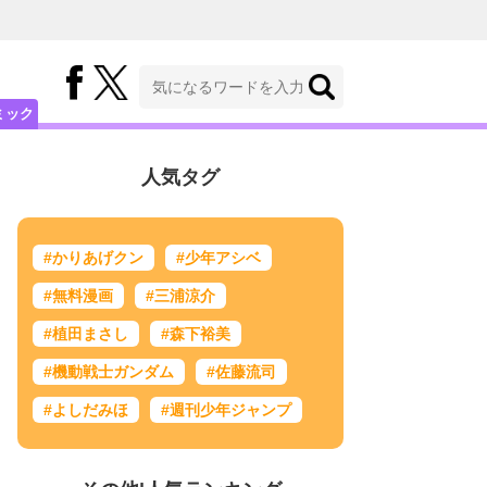
ミック
人気タグ
#かりあげクン
#少年アシベ
#無料漫画
#三浦涼介
#植田まさし
#森下裕美
#機動戦士ガンダム
#佐藤流司
#よしだみほ
#週刊少年ジャンプ