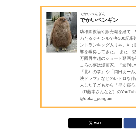
でかいぺんぎん
でかいペンギン
幼稚園教諭や販売職を経て、W
わたるジャンルで各300記事
ントランキング入りや、X（旧
響を獲得してきた。 また、登録
万回再生超のショート動画を
ころの夢は漫画家。『週刊少
『北斗の拳』や「岡田あーみ
映ドラマ』などのレトロな作
人した子どもから「早く寝ろ
（R藤本さんなど）のYouTub
@dekai_penguin
ポスト