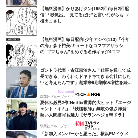
【無料漫画】かりあげクン(1952回)毎日2回配
信!「砂風呂」“見てるだけ”と言いながらも.../
植田まさし
【無料漫画】毎日配信!少年アシベ(113)「今年
の海」森下裕美/キュートなゴマフアザラシ
の“ゴマちゃん”をめぐる名作ギャグ4コマ
ゴンドラ代表・古江恵治さん「仕事を通して成
長できる、わくわくドキドキできる会社にした
いと考えたんです」創業来9期増収&増益を続け
るWebマーケティング会社のアイデンティティ
Sponsored
双葉社グループサイト
夏休み必見2作!Netflix世界的大ヒット『エージ
ェント・キム』『鉄槌教師』無敵の強さ炸裂!
熱い人間描写も魅力【サランヘジョ韓ドラ】
双葉社グループサイト
「新加入メンバーかと思った」横浜FMイケメ