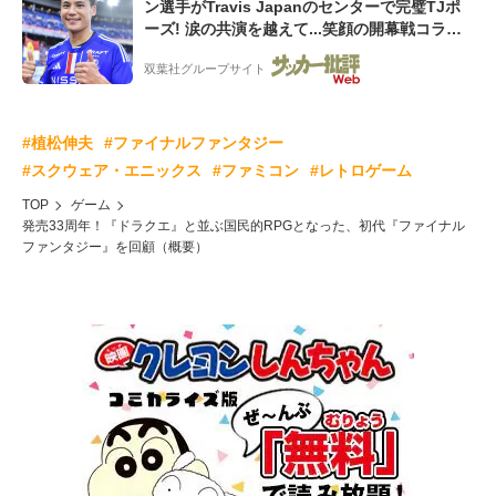
ン選手がTravis Japanのセンターで完璧TJポ
ーズ! 涙の共演を越えて...笑顔の開幕戦コラボ
動画が話題沸騰!
双葉社グループサイト
#植松伸夫
#ファイナルファンタジー
#スクウェア・エニックス
#ファミコン
#レトロゲーム
TOP
ゲーム
発売33周年！『ドラクエ』と並ぶ国民的RPGとなった、初代『ファイナル
ファンタジー』を回顧（概要）