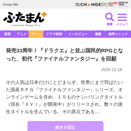
Group Site
検索
メニュー
漫画
アニメ
ゲーム
ドラマ映画
インタビュー
連載
無料コミック
発売33周年！『ドラクエ』と並ぶ国民的RPGとな
った、初代『ファイナルファンタジー』を回顧
2020.12.18
その人気は日本だけにとどまらず、世界にまで羽ばたい
た国産ＲＰＧ『ファイナルファンタジー』シリーズ。オ
ンラインゲームを含め、１５ものナンバリングタイトル
（現在『ＸＶＩ』が開発中）がリリースされ、数々の派
生タイトルを生んでいる。その原点である…
続きを読む