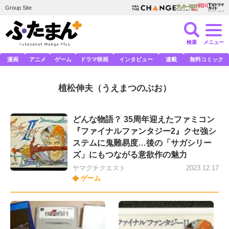
Group Site
検索
メニュー
漫画
アニメ
ゲーム
ドラマ映画
インタビュー
連載
無料コミック
植松伸夫
（うえまつのぶお）
どんな物語？ 35周年迎えたファミコン
『ファイナルファンタジー2』クセ強シ
ステムに鬼難易度…後の「サガシリー
ズ」にもつながる意欲作の魅力
ヤマグチクエスト
2023.12.17
ゲーム