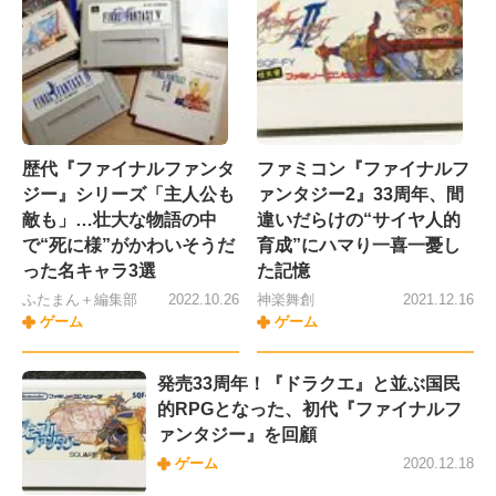
歴代『ファイナルファンタ
ファミコン『ファイナルフ
ジー』シリーズ「主人公も
ァンタジー2』33周年、間
敵も」…壮大な物語の中
違いだらけの“サイヤ人的
で“死に様”がかわいそうだ
育成”にハマり一喜一憂し
った名キャラ3選
た記憶
ふたまん＋編集部
2022.10.26
神楽舞創
2021.12.16
ゲーム
ゲーム
発売33周年！『ドラクエ』と並ぶ国民
的RPGとなった、初代『ファイナルフ
ァンタジー』を回顧
ゲーム
2020.12.18