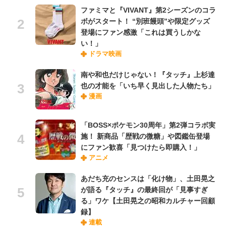
ファミマと『VIVANT』第2シーズンのコラ
ボがスタート！ “別班饅頭”や限定グッズ
登場にファン感激「これは買うしかな
い！」
ドラマ映画
南や和也だけじゃない！『タッチ』上杉達
也の才能を「いち早く見出した人物たち」
漫画
「BOSS×ポケモン30周年」第2弾コラボ実
施！ 新商品「歴戦の微糖」や図鑑缶登場
にファン歓喜「見つけたら即購入！」
アニメ
あだち充のセンスは「化け物」、土田晃之
が語る『タッチ』の最終回が「見事すぎ
る」ワケ【土田晃之の昭和カルチャー回顧
録】
連載