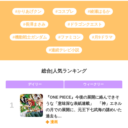
#かりあげクン
#コスプレ
#綾瀬はるか
#長澤まさみ
#ドラゴンクエスト
#機動戦士ガンダム
#ファミコン
#月9ドラマ
#連続テレビ小説
総合
|
人気ランキング
デイリー
ウィークリー
『ONE PIECE』今後の展開に絡んできそ
うな「意味深な表紙連載」 「神」エネル
の月での展開に、元王下七武海の謎めいた
過去も…
漫画