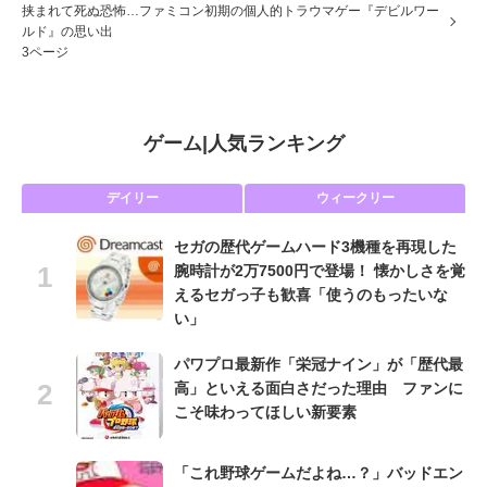
挟まれて死ぬ恐怖…ファミコン初期の個人的トラウマゲー『デビルワー
ルド』の思い出
3ページ
ゲーム
|
人気ランキング
デイリー
ウィークリー
セガの歴代ゲームハード3機種を再現した
腕時計が2万7500円で登場！ 懐かしさを覚
えるセガっ子も歓喜「使うのもったいな
い」
パワプロ最新作「栄冠ナイン」が「歴代最
高」といえる面白さだった理由 ファンに
こそ味わってほしい新要素
「これ野球ゲームだよね…？」バッドエン