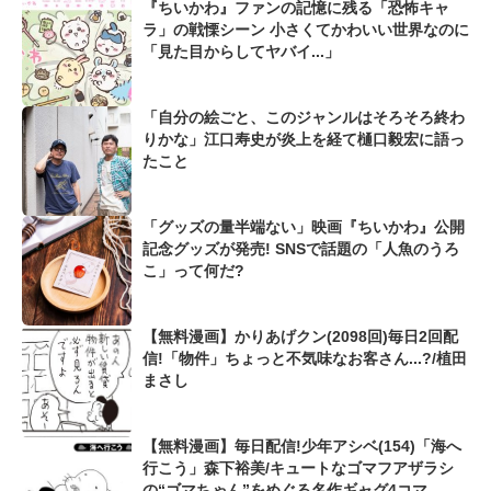
『ちいかわ』ファンの記憶に残る「恐怖キャ
ラ」の戦慄シーン 小さくてかわいい世界なのに
「見た目からしてヤバイ...」
「自分の絵ごと、このジャンルはそろそろ終わ
りかな」江口寿史が炎上を経て樋口毅宏に語っ
たこと
「グッズの量半端ない」映画『ちいかわ』公開
記念グッズが発売! SNSで話題の「人魚のうろ
こ」って何だ?
【無料漫画】かりあげクン(2098回)毎日2回配
信!「物件」ちょっと不気味なお客さん...?/植田
まさし
【無料漫画】毎日配信!少年アシベ(154)「海へ
行こう」森下裕美/キュートなゴマフアザラシ
の“ゴマちゃん”をめぐる名作ギャグ4コマ