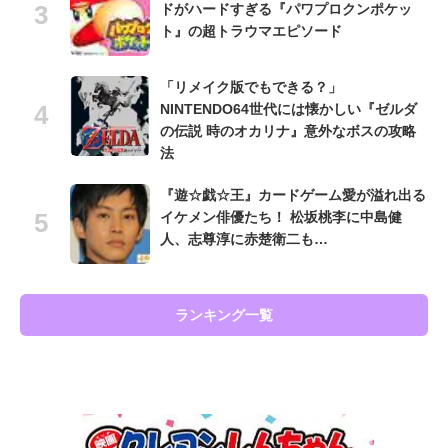
ドがハードすぎる『パワプロクンポケッ
ト』の超トラウマエピソード
「リメイク版でもできる？」
NINTENDO64世代には懐かしい『ゼルダ
の伝説 時のオカリナ』意外なボスの攻略
法
『遊☆戯☆王』カードゲーム愛が溢れ出る
イケメン俳優たち！ 松坂桃李に中島健
人、志尊淳に赤楚衛二も…
ランキング一覧