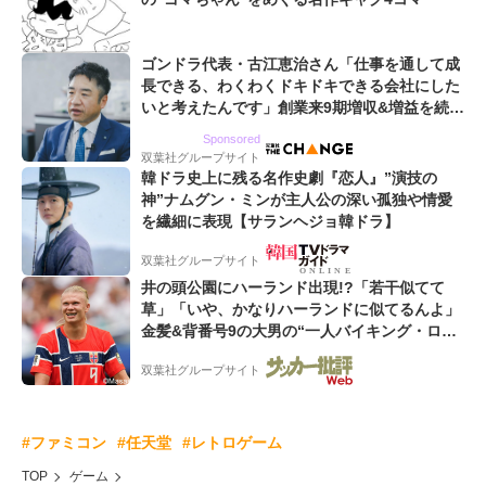
ゴンドラ代表・古江恵治さん「仕事を通して成
長できる、わくわくドキドキできる会社にした
いと考えたんです」創業来9期増収&増益を続け
るWebマーケティング会社のアイデンティティ
Sponsored
双葉社グループサイト
韓ドラ史上に残る名作史劇『恋人』”演技の
神”ナムグン・ミンが主人公の深い孤独や情愛
を繊細に表現【サランヘジョ韓ドラ】
双葉社グループサイト
井の頭公園にハーランド出現!?「若干似てて
草」「いや、かなりハーランドに似てるんよ」
金髪&背番号9の大男の“一人バイキング・ロ
ー”映像が話題!「元気をもらった」
双葉社グループサイト
#ファミコン
#任天堂
#レトロゲーム
TOP
ゲーム