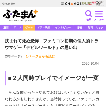
Group Site
検索
メニュー
漫画
アニメ
ゲーム
ドラマ映画
インタビュー
連載
無料コミック
挟まれて死ぬ恐怖…ファミコン初期の個人的トラ
ウマゲー『デビルワールド』の思い出
(3/3ページ)
１ページ目から読む
2020.10.04
■２人同時プレイでイメージが一変
「そんな怖かったらやめておけばいいじゃないか」と思
われるかもしれませんが、当時持っていたファミコンカ
セットは『ベースボール』と『デビルワールド』のみ。