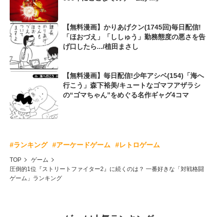
【無料漫画】かりあげクン(1745回)毎日配信!
「ほおづえ」「ししゅう」勤務態度の悪さを告
げ口したら.../植田まさし
【無料漫画】毎日配信!少年アシベ(154)「海へ
行こう」森下裕美/キュートなゴマフアザラシ
の“ゴマちゃん”をめぐる名作ギャグ4コマ
#ランキング
#アーケードゲーム
#レトロゲーム
TOP
ゲーム
圧倒的1位『ストリートファイター2』に続くのは？ 一番好きな「対戦格闘
ゲーム」ランキング