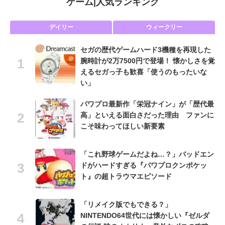
ゲーム
|
人気ランキング
デイリー
ウィークリー
セガの歴代ゲームハード3機種を再現した
腕時計が2万7500円で登場！ 懐かしさを覚
えるセガっ子も歓喜「使うのもったいな
い」
パワプロ最新作「栄冠ナイン」が「歴代最
高」といえる面白さだった理由 ファンに
こそ味わってほしい新要素
「これ野球ゲームだよね…？」バッドエン
ドがハードすぎる『パワプロクンポケッ
ト』の超トラウマエピソード
「リメイク版でもできる？」
NINTENDO64世代には懐かしい『ゼルダ