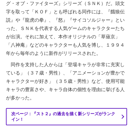
グ・オブ・ファイターズ』シリーズ（ＳＮＫ）だ。頭文
字を取って「ＫＯＦ」とも呼ばれる同作には、『餓狼伝
説』や『龍虎の拳』、『怒』『サイコソルジャー』とい
った、ＳＮＫを代表する人気ゲームのキャラクターたち
が出演。それに加えて、本作オリジナルの「草薙京」
「八神庵」などのキャラクターも人気を博し、１９９４
年から毎年のように新作がリリースされた。
同作を支持した人からは「登場キャラが非常に充実し
ている」（３７歳・男性）、「アニメーションが豊かで
キャラクターが好き」（３５歳・男性）など、使用可能
キャラの豊富さや、キャラ自体の個性を理由に挙げる人
が多かった。
次ページ：『スト２』の過去を描く新シリーズがランク
イン！