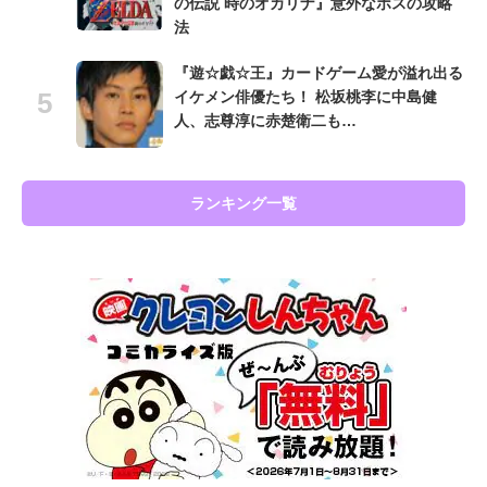
の伝説 時のオカリナ』意外なボスの攻略
法
『遊☆戯☆王』カードゲーム愛が溢れ出る
イケメン俳優たち！ 松坂桃李に中島健
人、志尊淳に赤楚衛二も…
ランキング一覧