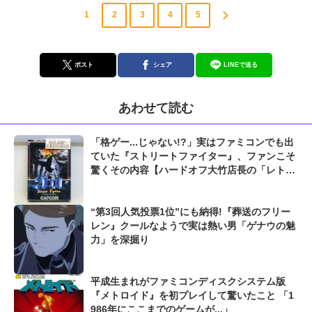
1
2
3
4
5
ポスト
シェア
LINEで送る
あわせて読む
「格ゲー...じゃない!?」実はファミコンでも出
ていた『ストリートファイター』、ファンこそ
驚くその内容【ハードオフ大竹店長の「レトロ
ゲームちょっといい話」】
“第3回人気投票1位”にも納得!『葬送のフリー
レン』クールなようで実は熱い男「ゲナウの魅
力」を深掘り
平成生まれがファミコンディスクシステム版
『メトロイド』を初プレイして驚いたこと 「1
986年にここまでのゲームが...」