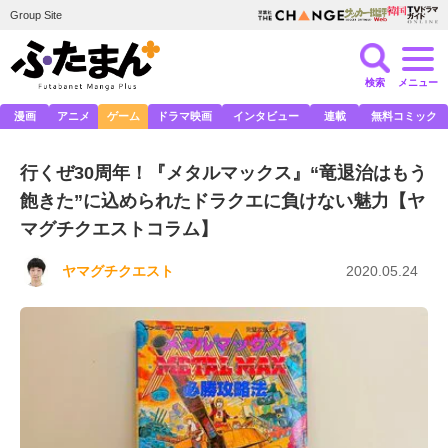
Group Site
検索
メニュー
漫画
アニメ
ゲーム
ドラマ映画
インタビュー
連載
無料コミック
行くぜ30周年！『メタルマックス』“竜退治はもう
飽きた”に込められたドラクエに負けない魅力【ヤ
マグチクエストコラム】
ヤマグチクエスト
2020.05.24