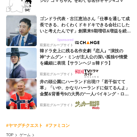
シの“ゴマちゃん”をめぐる名作ギャグ4コマ
ゴンドラ代表・古江恵治さん「仕事を通して成
長できる、わくわくドキドキできる会社にした
いと考えたんです」創業来9期増収&増益を続け
るWebマーケティング会社のアイデンティティ
Sponsored
双葉社グループサイト
韓ドラ史上に残る名作史劇『恋人』”演技の
神”ナムグン・ミンが主人公の深い孤独や情愛
を繊細に表現【サランヘジョ韓ドラ】
双葉社グループサイト
井の頭公園にハーランド出現!?「若干似てて
草」「いや、かなりハーランドに似てるんよ」
金髪&背番号9の大男の“一人バイキング・ロ
ー”映像が話題!「元気をもらった」
双葉社グループサイト
#ヤマグチクエスト
#ファミコン
TOP
ゲーム