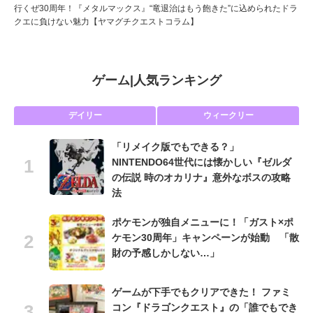
行くぜ30周年！『メタルマックス』“竜退治はもう飽きた”に込められたドラ
クエに負けない魅力【ヤマグチクエストコラム】
ゲーム
|
人気ランキング
デイリー
ウィークリー
「リメイク版でもできる？」
NINTENDO64世代には懐かしい『ゼルダ
の伝説 時のオカリナ』意外なボスの攻略
法
ポケモンが独自メニューに！「ガスト×ポ
ケモン30周年」キャンペーンが始動 「散
財の予感しかしない…」
ゲームが下手でもクリアできた！ ファミ
コン『ドラゴンクエスト』の「誰でもでき