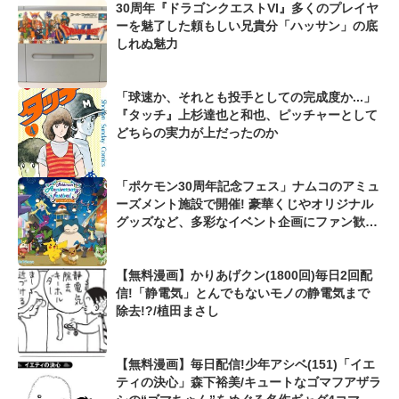
30周年『ドラゴンクエストVI』多くのプレイヤ
ーを魅了した頼もしい兄貴分「ハッサン」の底
しれぬ魅力
「球速か、それとも投手としての完成度か...」
『タッチ』上杉達也と和也、ピッチャーとして
どちらの実力が上だったのか
「ポケモン30周年記念フェス」ナムコのアミュ
ーズメント施設で開催! 豪華くじやオリジナル
グッズなど、多彩なイベント企画にファン歓喜
「めちゃくちゃ可愛い!」
【無料漫画】かりあげクン(1800回)毎日2回配
信!「静電気」とんでもないモノの静電気まで
除去!?/植田まさし
【無料漫画】毎日配信!少年アシベ(151)「イエ
ティの決心」森下裕美/キュートなゴマフアザラ