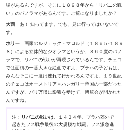
場があるんですが、そこに１８９８年から「リパニの戦
い」のパノラマがあるんです。ご覧になりましたか？
大西
あ！ 知ってます。でも、見に行ってはいないで
す。
ホリー
画家のルジェック・マロルド（１８６５-１８９
８）による立体的なジオラマというか、３６０度のパノ
ラマで、リパニの戦いが再現されているんです。チェコ
では面積の一番大きな絵画ですよ。プラハの子どもは、
みんなそこに一度は連れて行かれるんですよ。１９世紀
のチェコはオーストリア＝ハンガリー帝国の一部だった
んですが、パリ万博に影響を受けて、博覧会が開かれた
んですね。
注：
リパニの戦い
は、１４３４年、プラハ郊外で
起きたフス戦争最後の大規模な戦闘。フス派急進