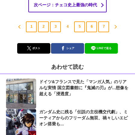
次ページ：チェコ史上最強の時代
1
2
3
4
5
6
7
ポスト
シェア
LINEで送る
あわせて読む
ドイツ&フランスで見た「マンガ人気」のリア
ルな実情 国立図書館に『鬼滅の刃』が...想像を
超える「浸透度」
ガンダム史に残る「伝説の主役機交代劇」、ミ
ーティアからのフリーダム無双、禍々しいエピ
オン搭乗も...