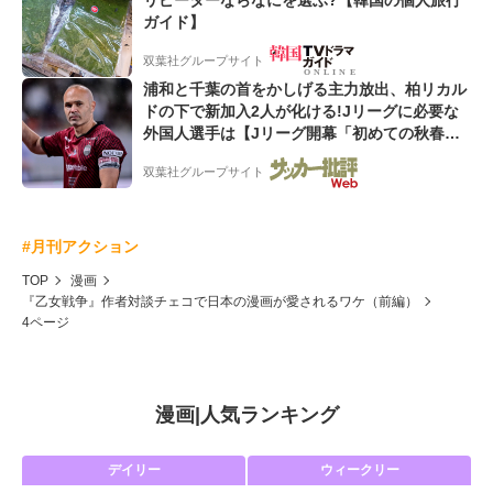
ガイド】
双葉社グループサイト
浦和と千葉の首をかしげる主力放出、柏リカル
ドの下で新加入2人が化ける!Jリーグに必要な
外国人選手は【Jリーグ開幕「初めての秋春
制」の大激論】(4)
双葉社グループサイト
#月刊アクション
TOP
漫画
『乙女戦争』作者対談チェコで日本の漫画が愛されるワケ（前編）
4ページ
漫画
|
人気ランキング
デイリー
ウィークリー