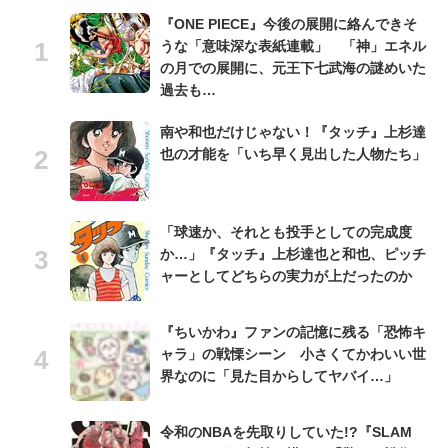
『ONE PIECE』今後の展開に絡んできそ
うな「意味深な表紙連載」 「神」エネル
の月での展開に、元王下七武海の謎めいた
過去も…
南や和也だけじゃない！『タッチ』上杉達
也の才能を「いち早く見出した人物たち」
「球速か、それとも投手としての完成度
か…」『タッチ』上杉達也と和也、ピッチ
ャーとしてどちらの実力が上だったのか
『ちいかわ』ファンの記憶に残る「恐怖キ
ャラ」の戦慄シーン 小さくてかわいい世
界なのに「見た目からしてヤバイ…」
令和のNBAを先取りしていた!?『SLAM