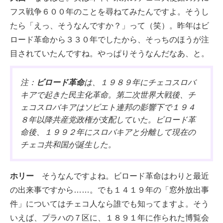
フス戦争６００年のことを尋ねてみたんですよ。そうし
たら「えっ、そうなんですか？」って（笑）。昨年はビ
ロード革命から３３０年でしたから、そっちのほうが注
目されていたんですね。やっぱりそうなんだなあ、と。
注：
ビロード革命
は、１９８９年にチェコスロバ
キアで起きた民主化革命。第二次世界大戦後、チ
ェコスロバキアはソビエト連邦の影響下で１９４
８年以降共産党政権が支配していた。ビロード革
命後、１９９２年にスロバキアと分離して現在の
チェコ共和国が誕生した。
ホリー
そうなんですよね。ビロード革命はわりと最近
の出来事ですから……。でも１４１９年の「窓外放出事
件」についてはチェコ人なら誰でも知ってますよ。そう
いえば、プラハの７区に、１８９１年に作られた博覧会