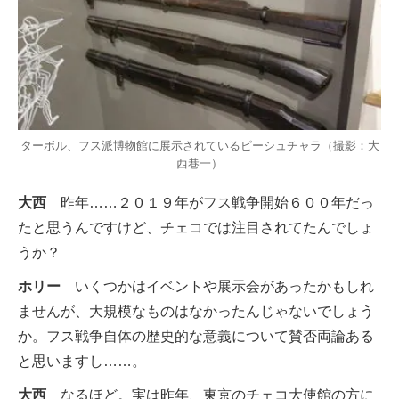
ターボル、フス派博物館に展示されているピーシュチャラ（撮影：大
西巷一）
大西
昨年……２０１９年がフス戦争開始６００年だっ
たと思うんですけど、チェコでは注目されてたんでしょ
うか？
ホリー
いくつかはイベントや展示会があったかもしれ
ませんが、大規模なものはなかったんじゃないでしょう
か。フス戦争自体の歴史的な意義について賛否両論ある
と思いますし……。
大西
なるほど。実は昨年、東京のチェコ大使館の方に