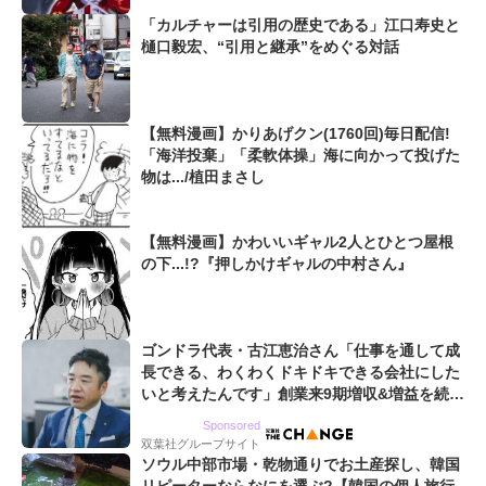
「カルチャーは引用の歴史である」江口寿史と
樋口毅宏、“引用と継承”をめぐる対話
【無料漫画】かりあげクン(1760回)毎日配信!
「海洋投棄」「柔軟体操」海に向かって投げた
物は.../植田まさし
【無料漫画】かわいいギャル2人とひとつ屋根
の下...!?『押しかけギャルの中村さん』
ゴンドラ代表・古江恵治さん「仕事を通して成
長できる、わくわくドキドキできる会社にした
いと考えたんです」創業来9期増収&増益を続け
るWebマーケティング会社のアイデンティティ
Sponsored
双葉社グループサイト
ソウル中部市場・乾物通りでお土産探し、韓国
リピーターならなにを選ぶ?【韓国の個人旅行