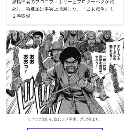
派指導者のプロコプ・ホリーとプロクーペクが戦
死し、急進派は事実上壊滅した。『乙女戦争』１
２巻収録。
リパニの戦いに臨むフス派軍。第12巻より。