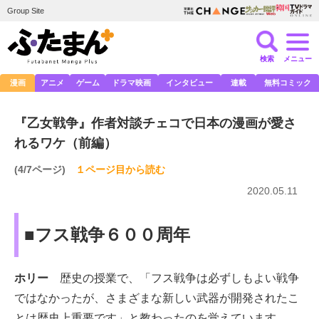
Group Site
検索
メニュー
漫画
アニメ
ゲーム
ドラマ映画
インタビュー
連載
無料コミック
『乙女戦争』作者対談チェコで日本の漫画が愛さ
れるワケ（前編）
(4/7ページ)
１ページ目から読む
2020.05.11
■フス戦争６００周年
ホリー
歴史の授業で、「フス戦争は必ずしもよい戦争
ではなかったが、さまざまな新しい武器が開発されたこ
とは歴史上重要です」と教わったのを覚えています。