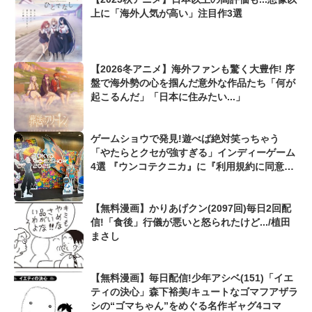
上に「海外人気が高い」注目作3選
【2026冬アニメ】海外ファンも驚く大豊作! 序
盤で海外勢の心を掴んだ意外な作品たち「何が
起こるんだ」「日本に住みたい...」
ゲームショウで発見!遊べば絶対笑っちゃう
「やたらとクセが強すぎる」インディーゲーム
4選 『ウンコテクニカ』に『利用規約に同意し
たい』も...【東京ゲームショウ2025】
【無料漫画】かりあげクン(2097回)毎日2回配
信!「食後」行儀が悪いと怒られたけど.../植田
まさし
【無料漫画】毎日配信!少年アシベ(151)「イエ
ティの決心」森下裕美/キュートなゴマフアザラ
シの“ゴマちゃん”をめぐる名作ギャグ4コマ