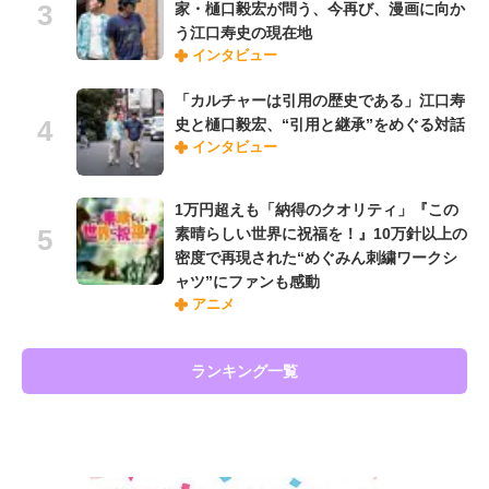
家・樋口毅宏が問う、今再び、漫画に向か
う江口寿史の現在地
インタビュー
「カルチャーは引用の歴史である」江口寿
史と樋口毅宏、“引用と継承”をめぐる対話
インタビュー
1万円超えも「納得のクオリティ」『この
素晴らしい世界に祝福を！』10万針以上の
密度で再現された“めぐみん刺繍ワークシ
ャツ”にファンも感動
アニメ
ランキング一覧