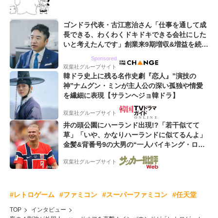
ゴンドラ代表・古江恵治さん「仕事を通して成
長できる、わくわくドキドキできる会社にした
いと考えたんです」創業来9期増収&増益を続け
るWebマーケティング会社のアイデンティティ
Sponsored
双葉社グループサイト
韓ドラ史上に残る名作史劇『恋人』”演技の
神”ナムグン・ミンが主人公の深い孤独や情愛
を繊細に表現【サランヘジョ韓ドラ】
双葉社グループサイト
井の頭公園にハーランド出現!?「若干似てて
草」「いや、かなりハーランドに似てるんよ」
金髪&背番号9の大男の“一人バイキング・ロ
ー”映像が話題!「元気をもらった」
双葉社グループサイト
#レトロゲーム
#ファミコン
#スーパーファミコン
#任天堂
TOP
インタビュー