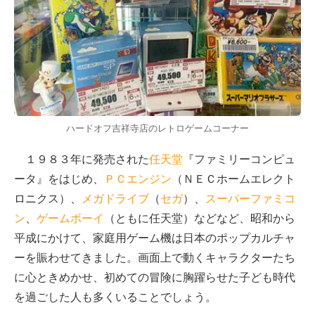
ハードオフ吉祥寺店のレトロゲームコーナー
１９８３年に発売された
任天堂
『ファミリーコンピュ
ータ』をはじめ、
ＰＣエンジン
（ＮＥＣホームエレクト
ロニクス）、
メガドライブ
（
セガ
）、
スーパーファミコ
ン
、
ゲームボーイ
（ともに任天堂）などなど、昭和から
平成にかけて、家庭用ゲーム機は日本のポップカルチャ
ーを賑わせてきました。画面上で動くキャラクターたち
に心ときめかせ、初めての冒険に胸躍らせた子ども時代
を過ごした人も多くいることでしょう。