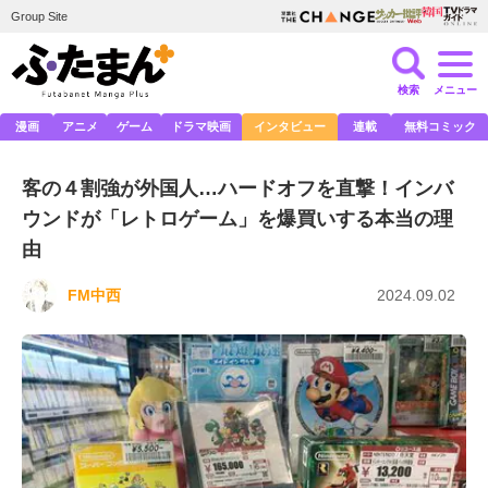
Group Site
検索
メニュー
漫画
アニメ
ゲーム
ドラマ映画
インタビュー
連載
無料コミック
客の４割強が外国人…ハードオフを直撃！インバ
ウンドが「レトロゲーム」を爆買いする本当の理
由
FM中西
2024.09.02