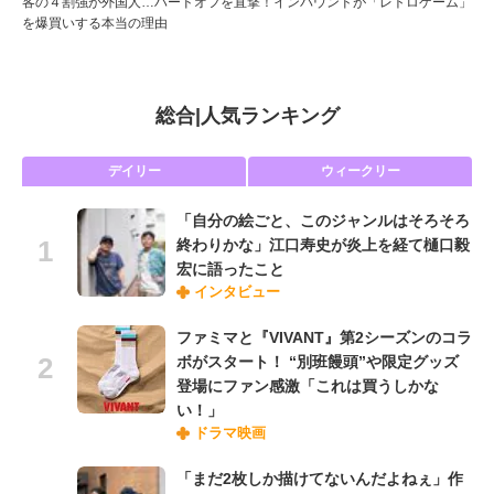
客の４割強が外国人…ハードオフを直撃！インバウンドが「レトロゲーム」
を爆買いする本当の理由
総合
|
人気ランキング
デイリー
ウィークリー
「自分の絵ごと、このジャンルはそろそろ
終わりかな」江口寿史が炎上を経て樋口毅
宏に語ったこと
インタビュー
ファミマと『VIVANT』第2シーズンのコラ
ボがスタート！ “別班饅頭”や限定グッズ
登場にファン感激「これは買うしかな
い！」
ドラマ映画
「まだ2枚しか描けてないんだよねぇ」作