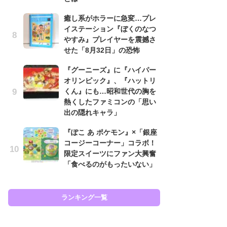
癒し系がホラーに急変…プレ
癒
イステーション『ぼくのなつ
イ
やすみ』プレイヤーを震撼さ
や
せた「8月32日」の恐怖
せ
『グーニーズ』に『ハイパー
ガ
オリンピック』、『ハットリ
ョ
くん』にも…昭和世代の胸を
ー
熱くしたファミコンの「思い
翼
出の隠れキャラ」
ッ
『ぽこ あ ポケモン』×「銀座
『
コージーコーナー」コラボ！
ト
限定スイーツにファン大興奮
ー
「食べるのがもったいない」
説
と
ランキング一覧
ラン