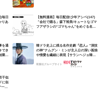
)毎日
【無料漫画】毎日配信!少年アシベ(147)
かりあ
「会社で踊る」森下裕美/キュートなゴマ
フアザラシの“ゴマちゃん”をめぐる名作
ギャグ4コマ
事を通
韓ドラ史上に残る名作史劇『恋人』”演技
キでき
の神”ナムグン・ミンが主人公の深い孤独
創業来
や情愛を繊細に表現【サランヘジョ韓ド
ケティン
ラ】
双葉社グループサイト
若干似
ドに似
“一人
元気を