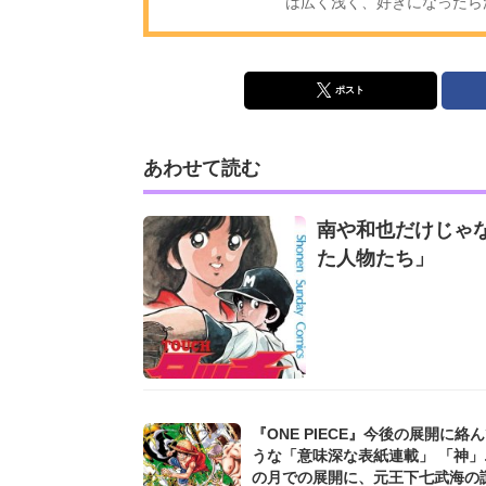
は広く浅く、好きになったら
ポスト
あわせて読む
南や和也だけじゃ
た人物たち」
『ONE PIECE』今後の展開に絡
うな「意味深な表紙連載」 「神」
の月での展開に、元王下七武海の