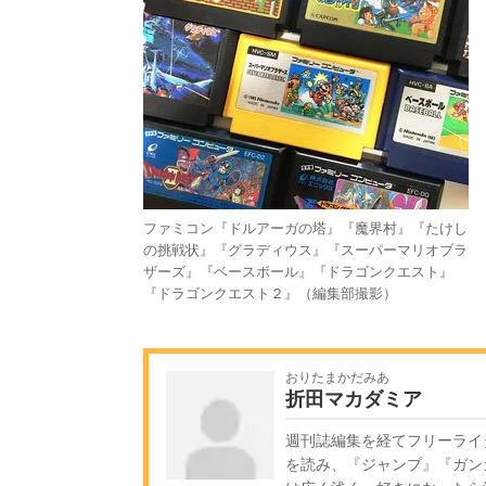
ファミコン『ドルアーガの塔』『魔界村』『たけし
の挑戦状』『グラディウス』『スーパーマリオブラ
ザーズ』『ベースボール』『ドラゴンクエスト』
『ドラゴンクエスト２』（編集部撮影）
おりたまかだみあ
折田マカダミア
週刊誌編集を経てフリーライ
を読み、『ジャンプ』『ガン