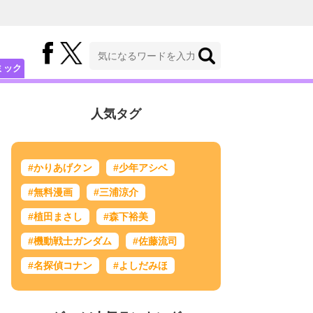
ミック
人気タグ
#かりあげクン
#少年アシベ
#無料漫画
#三浦涼介
#植田まさし
#森下裕美
#機動戦士ガンダム
#佐藤流司
#名探偵コナン
#よしだみほ