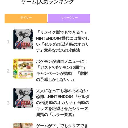
ゲーム
|
人気ランキング
デイリー
ウィークリー
「リメイク版でもできる？」
P
NINTENDO64世代には懐かし
滅
い『ゼルダの伝説 時のオカリ
モ
ナ』意外なボスの攻略法
ル
で
ポケモンが独自メニューに！
「ガスト×ポケモン30周年」
『
キャンペーンが始動 「散財
コ
の予感しかしない…」
限
「
大人になっても忘れられない
恐怖…NINTENDO64『ゼルダ
「
の伝説 時のオカリナ』当時の
NI
キッズを絶望させたシリーズ
い
屈指の「ホラー要素」
ナ
ゲームが下手でもクリアでき
高