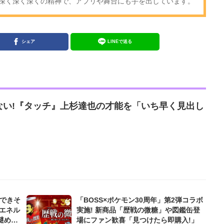
深く深く深くの精神で、アプリや舞台にも手を出しています。
シェア
LINEで送る
ない!『タッチ』上杉達也の才能を「いち早く見出し
んできそ
「BOSS×ポケモン30周年」第2弾コラボ
エネル
実施! 新商品「歴戦の微糖」や図鑑缶登
謎めい
場にファン歓喜「見つけたら即購入!」