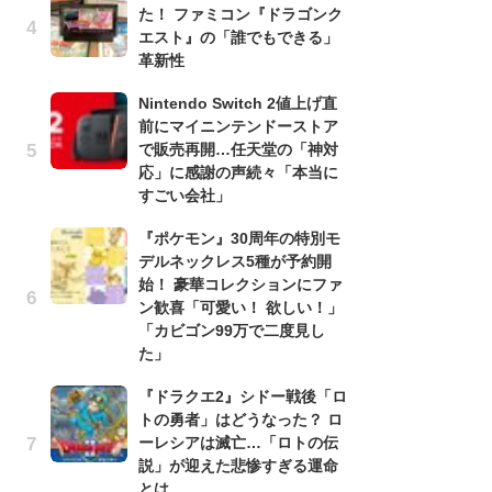
た！ ファミコン『ドラゴンク
録
エスト』の「誰でもできる」
-
革新性
な
Nintendo Switch 2値上げ直
悲
前にマイニンテンドーストア
う
で販売再開…任天堂の「神対
ボ
応」に感謝の声続々「本当に
「
すごい会社」
マ
フ
『ポケモン』30周年の特別モ
デルネックレス5種が予約開
『
始！ 豪華コレクションにファ
オ
ン歓喜「可愛い！ 欲しい！」
く
「カビゴン99万で二度見し
熱
た」
出
『ドラクエ2』シドー戦後「ロ
「
トの勇者」はどうなった？ ロ
ね
ーレシアは滅亡…「ロトの伝
ド
説」が迎えた悲惨すぎる運命
ッ
とは
ド