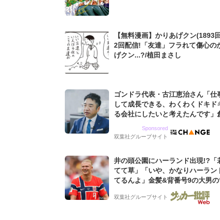
た過去も...
【無料漫画】かりあげクン(1893回
2回配信!「友達」フラれて傷心の
げクン...?/植田まさし
ゴンドラ代表・古江恵治さん「仕
して成長できる、わくわくドキド
る会社にしたいと考えたんです」
9期増収&増益を続けるWebマー
Sponsored
グ会社のアイデンティティ
双葉社グループサイト
井の頭公園にハーランド出現!?「
てて草」「いや、かなりハーラン
てるんよ」金髪&背番号9の大男の
バイキング・ロー”映像が話題!「
双葉社グループサイト
もらった」