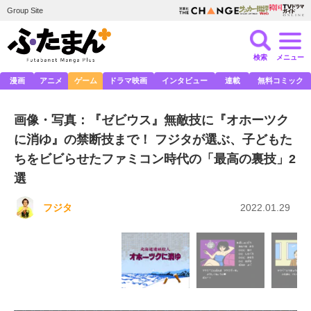
Group Site
検索
メニュー
漫画
アニメ
ゲーム
ドラマ映画
インタビュー
連載
無料コミック
画像・写真：『ゼビウス』無敵技に『オホーツク
に消ゆ』の禁断技まで！ フジタが選ぶ、子どもた
ちをビビらせたファミコン時代の「最高の裏技」2
選
フジタ
2022.01.29