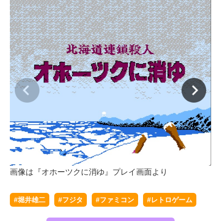
画像は『オホーツクに消ゆ』プレイ画面より
画
#堀井雄二
#フジタ
#ファミコン
#レトロゲーム