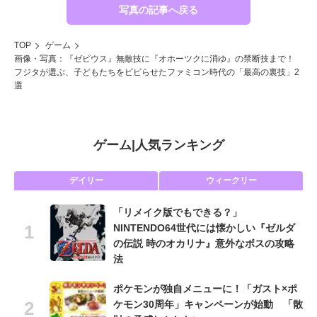
写真の記事へ戻る
TOP
ゲーム
画像・写真：『ゼビウス』無敵技に『オホーツクに消ゆ』の禁断技まで！
フジタが選ぶ、子どもたちをビビらせたファミコン時代の「最高の裏技」2
選
ゲーム
|
人気ランキング
デイリー
ウィークリー
「リメイク版でもできる？」
NINTENDO64世代には懐かしい『ゼルダ
の伝説 時のオカリナ』意外なボスの攻略
法
ポケモンが独自メニューに！「ガスト×ポ
ケモン30周年」キャンペーンが始動 「散