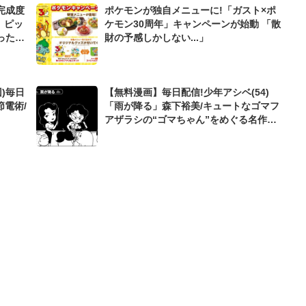
完成度
ポケモンが独自メニューに!「ガスト×ポ
、ピッ
ケモン30周年」キャンペーンが始動 「散
ったの
財の予感しかしない...」
)毎日
【無料漫画】毎日配信!少年アシベ(54)
節電術/
「雨が降る」森下裕美/キュートなゴマフ
アザラシの“ゴマちゃん”をめぐる名作ギ
ャグ4コマ