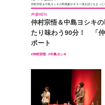
仲村宗悟＆中島ヨシキの即興劇やギター弾き語りをまったり
声優MEN
仲村宗悟＆中島ヨシキの
たり味わう90分！ 「仲
ポート
#仲村宗悟
#中島ヨシキ