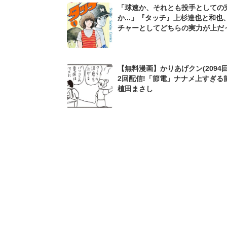
「球速か、それとも投手としての
か...」『タッチ』上杉達也と和也
チャーとしてどちらの実力が上だ
か
【無料漫画】かりあげクン(2094回
2回配信!「節電」ナナメ上すぎる
植田まさし