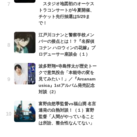
スタジオ地図初のオーケス
cov
トラコンサートが今夏開催、
r
チケット先行抽選は5/29ま
イ
で！
「
江戸川コナンと警察学校メン
し
バーの接点とは！？『名探偵
シ
コナン ハロウィンの花嫁』プ
太
ロデューサー座談会（１）
『
波多野翔×寺島惇太が歴史トー
ー
クで意気投合「本能寺の変を
コ
見てみたい！」／『Arcanam
み
usica』1stアルバム発売記念
対談（2）
ラン
富野由悠季監督vs福山潤 名言
連発の白熱対談！（１）富野
監督「人間がやっていること
は所詮、整合性なんてない」