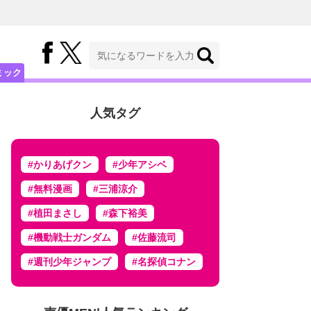
ミック
人気タグ
#かりあげクン
#少年アシベ
#無料漫画
#三浦涼介
#植田まさし
#森下裕美
#機動戦士ガンダム
#佐藤流司
#週刊少年ジャンプ
#名探偵コナン