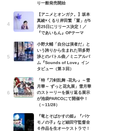
信
り一般発売開始
ダー
【アニメとオンガク。】坂本
P
真綾×くるり岸田繁「菫」が5
古
月25日にリリース決定！／
あ
『であいもん』OPテーマ
る
小野大輔「自分は演者だ」と
詠
いう誇りから生まれた羽多野
懐
渉とのバトル曲／ミニアルバ
ト
ム『Sounds of Love』イン
の
タビュー（第３回）
「特『刀剣乱舞 -花丸-』～雪
『
月華～ ずっと花丸展」雪月華
幸
のストーリーを振り返る展示
ー
が池袋PARCOにて開催中！
な
（～11/28）
前
『竜とそばかすの姫』『バケ
声
モノの子』など細田守監督全
も
６作品を生オーケストラで！
「[