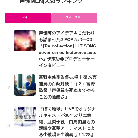
声優MEN
|
人気ランキング
デイリー
ウィークリー
声優陣のアイデア＆こだわり
ア
も詰まったJ-POPカバーCD
を
「[Re:collection] HIT SONG
作
cover series feat.voice acto
ン
rs」伊東紗希プロデューサー
可
インタビュー
メ
富野由悠季監督vs福山潤 名言
理
連発の白熱対談！（２）富野
ビ
監督「声優業を死ぬまでやる
み
ことの過酷さ」
た
『ぼく地球』LIVEでオリジナ
鼻
ルキャストが30年ぶりに集
バ
結、亜梨子役・白鳥由里らの
ト
朗読や豪華アーティストによ
の
る生歌唱＆生演奏も！1/28よ