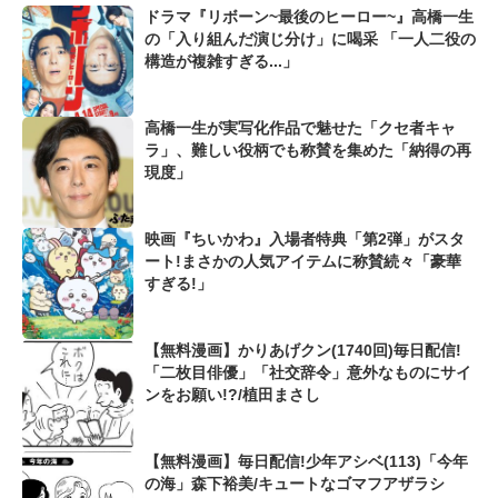
ドラマ『リボーン~最後のヒーロー~』高橋一生
の「入り組んだ演じ分け」に喝采 「一人二役の
構造が複雑すぎる...」
高橋一生が実写化作品で魅せた「クセ者キャ
ラ」、難しい役柄でも称賛を集めた「納得の再
現度」
映画『ちいかわ』入場者特典「第2弾」がスタ
ート!まさかの人気アイテムに称賛続々「豪華
すぎる!」
【無料漫画】かりあげクン(1740回)毎日配信!
「二枚目俳優」「社交辞令」意外なものにサイ
ンをお願い!?/植田まさし
【無料漫画】毎日配信!少年アシベ(113)「今年
の海」森下裕美/キュートなゴマフアザラシ