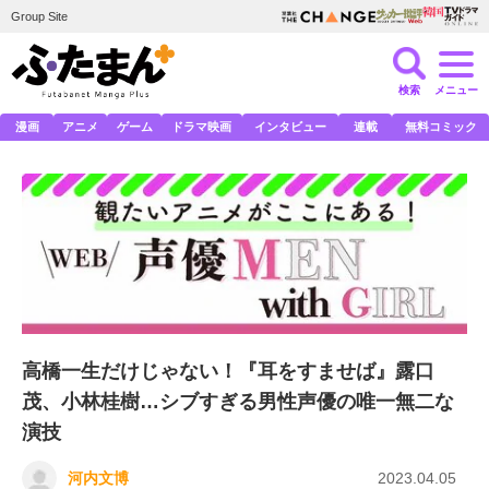
Group Site
検索
メニュー
漫画
アニメ
ゲーム
ドラマ映画
インタビュー
連載
無料コミック
高橋一生だけじゃない！『耳をすませば』露口
茂、小林桂樹…シブすぎる男性声優の唯一無二な
演技
河内文博
2023.04.05