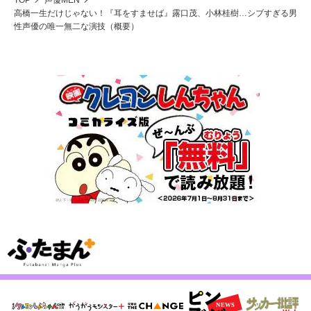
高橋一生だけじゃない！『耳をすませば』露口茂、小林桂樹…シブすぎる男
性声優の唯一無二な演技（概要）