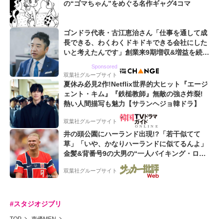
の“ゴマちゃん”をめぐる名作ギャグ4コマ
ゴンドラ代表・古江恵治さん「仕事を通して成
長できる、わくわくドキドキできる会社にした
いと考えたんです」創業来9期増収&増益を続け
るWebマーケティング会社のアイデンティティ
Sponsored
双葉社グループサイト
夏休み必見2作!Netflix世界的大ヒット『エージ
ェント・キム』『鉄槌教師』無敵の強さ炸裂!
熱い人間描写も魅力【サランヘジョ韓ドラ】
双葉社グループサイト
井の頭公園にハーランド出現!?「若干似てて
草」「いや、かなりハーランドに似てるんよ」
金髪&背番号9の大男の“一人バイキング・ロ
ー”映像が話題!「元気をもらった」
双葉社グループサイト
#スタジオジブリ
TOP
声優MEN