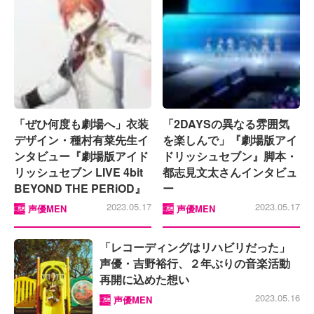
「ぜひ何度も劇場へ」衣装
「2DAYSの異なる雰囲気
デザイン・種村有菜先生イ
を楽しんで」『劇場版アイ
ンタビュー『劇場版アイド
ドリッシュセブン』脚本・
リッシュセブン LIVE 4bit
都志見文太さんインタビュ
BEYOND THE PERiOD』
ー
2023.05.17
2023.05.17
声優MEN
声優MEN
「レコーディングはリハビリだった」
声優・吉野裕行、２年ぶりの音楽活動
再開に込めた想い
2023.05.16
声優MEN