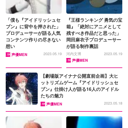
「僕も『アイドリッシュセ
『王様ランキング 勇気の宝
ブン』に背中を押された」
箱』「絶対にアニメとして
プロデューサーが語る人気
残すべき作品だと思った」
コンテンツ作りの尽きない
岡田麻衣子プロデューサー
想い
が語る制作裏話
2023.05.19
河内文博
2023.05.19
声優MEN
声優MEN
【劇場版アイナナ公開直前企画】大ヒ
ットリズムゲーム『アイドリッシュセ
ブン』仕掛け人が語る16人のアイドル
たちの魅力
2023.05.18
声優MEN