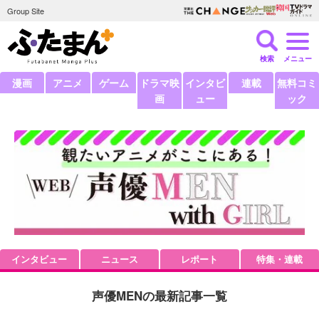
Group Site
検索
メニュー
漫画
アニメ
ゲーム
ドラマ映
インタビ
連載
無料コミ
画
ュー
ック
インタビュー
ニュース
レポート
特集・連載
声優MENの最新記事一覧