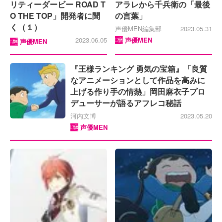
リティーダービー ROAD T
アラレから千兵衛の「最後
O THE TOP」開発者に聞
の言葉」
く（１）
声優MEN編集部
2023.05.31
2023.06.05
声優MEN
声優MEN
『王様ランキング 勇気の宝箱』「良質
なアニメーションとして作品を高みに
上げる作り手の情熱」岡田麻衣子プロ
デューサーが語るアフレコ秘話
河内文博
2023.05.20
声優MEN