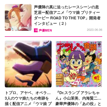
声優陣の真に迫ったレースシーンの息
芝居ー配信アニメ「ウマ娘 プリティー
ダービー ROAD TO THE TOP」開発者
インタビュー（２）
2023.06.06
声優MEN
トプロ、アヤベ、オペラ…
『Dr.スランプ アラレちゃ
3人のウマ娘たちの奇跡を
ん』小山茉美、内海賢二…
描く配信アニメ「ウマ娘 プ
豪華声優陣の「あの役」と