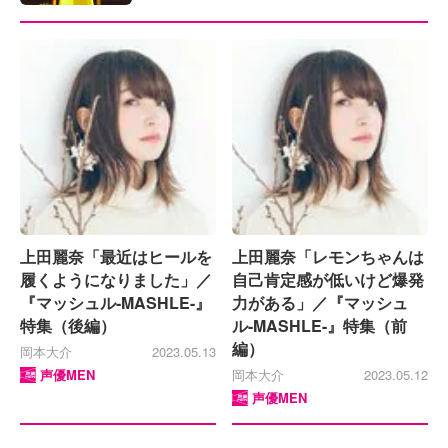
上田麗奈「最近はヒールを
上田麗奈「レモンちゃんは
履くようになりました」／
自己肯定感が低いけど爆発
『マッシュル-MASHLE-』
力がある」／『マッシュ
特集（後編）
ル-MASHLE-』特集（前
編）
岡本大介
2023.05.13
声優MEN
岡本大介
2023.05.12
声優MEN