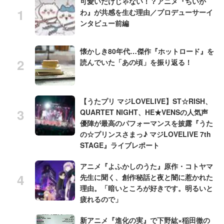
可愛いだけじゃない！？アニメ『ちいか
わ』が共感を生む理由／プロデューサーイ
ンタビュー前編
懐かしき80年代…傑作『ホットロード』を
読んでいた「あの頃」を振り返る！
【うたプリ マジLOVELIVE】ST☆RISH、
QUARTET NIGHT、HE★VENSの人気声
優陣が最高のパフォーマンスを披露『うた
の☆プリンスさまっ♪ マジLOVELIVE 7th
STAGE』ライブレポート
アニメ『よふかしのうた』原作・コトヤマ
先生に聞く、創作秘話と夜と闇に惹かれた
理由。「暗いところが好きです。明るいと
疲れるので」
新アニメ『進化の実』で下野紘×稲田徹の