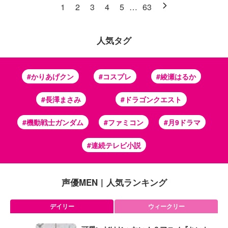
1
2
3
4
5
…
63
人気タグ
#かりあげクン
#コスプレ
#綾瀬はるか
#長澤まさみ
#ドラゴンクエスト
#機動戦士ガンダム
#ファミコン
#月9ドラマ
#連続テレビ小説
声優MEN
|
人気ランキング
デイリー
ウィークリー