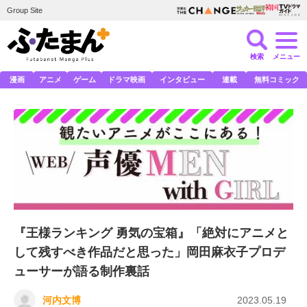
Group Site
検索
メニュー
漫画
アニメ
ゲーム
ドラマ映画
インタビュー
連載
無料コミック
『王様ランキング 勇気の宝箱』「絶対にアニメと
して残すべき作品だと思った」岡田麻衣子プロデ
ューサーが語る制作裏話
河内文博
2023.05.19