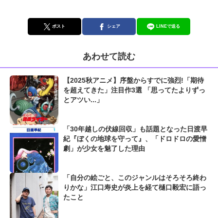
ポスト
シェア
LINEで送る
あわせて読む
【2025秋アニメ】序盤からすでに強烈!「期待
を超えてきた」注目作3選 「思ってたよりずっ
とアツい...」
「30年越しの伏線回収」も話題となった日渡早
紀『ぼくの地球を守って』、「ドロドロの愛憎
劇」が少女を魅了した理由
「自分の絵ごと、このジャンルはそろそろ終わ
りかな」江口寿史が炎上を経て樋口毅宏に語っ
たこと