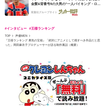
金髪&背番号9の大男の“一人バイキング・ロ
ー”映像が話題!「元気をもらった」
双葉社グループサイト
#インタビュー
#王様ランキング
TOP
声優MEN
『王様ランキング 勇気の宝箱』「絶対にアニメとして残すべき作品だと思
った」岡田麻衣子プロデューサーが語る制作裏話（概要）