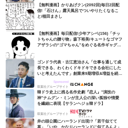
【無料漫画】かりあげクン(2092回)毎日2回配
信!「石けん」露天風呂でついやりたくなるこ
と/植田まさし
【無料漫画】毎日配信!少年アシベ(156)「チッ
トちゃんの贈り物」森下裕美/キュートなゴマフ
アザラシの“ゴマちゃん”をめぐる名作ギャグ4
コマ
ゴンドラ代表・古江恵治さん「仕事を通して成
長できる、わくわくドキドキできる会社にした
いと考えたんです」創業来9期増収&増益を続け
るWebマーケティング会社のアイデンティティ
Sponsored
双葉社グループサイト
韓ドラ史上に残る名作史劇『恋人』”演技の
神”ナムグン・ミンが主人公の深い孤独や情愛
を繊細に表現【サランヘジョ韓ドラ】
双葉社グループサイト
井の頭公園にハーランド出現!?「若干似てて
草」「いや、かなりハーランドに似てるんよ」