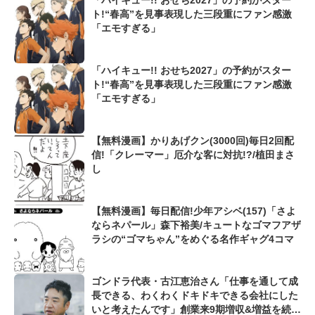
「ハイキュー!! おせち2027」の予約がスター
ト!“春高”を見事表現した三段重にファン感激
「エモすぎる」
「ハイキュー!! おせち2027」の予約がスター
ト!“春高”を見事表現した三段重にファン感激
「エモすぎる」
【無料漫画】かりあげクン(3000回)毎日2回配
信!「クレーマー」厄介な客に対抗!?/植田まさ
し
【無料漫画】毎日配信!少年アシベ(157)「さよ
ならネパール」森下裕美/キュートなゴマフアザ
ラシの“ゴマちゃん”をめぐる名作ギャグ4コマ
ゴンドラ代表・古江恵治さん「仕事を通して成
長できる、わくわくドキドキできる会社にした
いと考えたんです」創業来9期増収&増益を続け