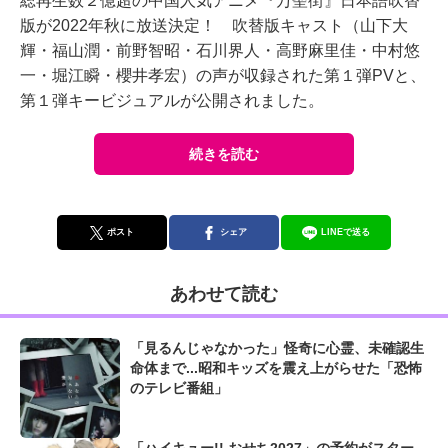
総再生数２億超の中国人気アニメ『万聖街』日本語吹替
版が2022年秋に放送決定！ 吹替版キャスト（山下大
輝・福山潤・前野智昭・石川界人・高野麻里佳・中村悠
一・堀江瞬・櫻井孝宏）の声が収録された第１弾PVと、
第１弾キービジュアルが公開されました。
続きを読む
ポスト
シェア
LINEで送る
あわせて読む
「見るんじゃなかった」怪奇に心霊、未確認生
命体まで...昭和キッズを震え上がらせた「恐怖
のテレビ番組」