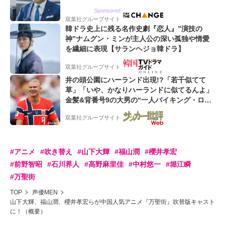
るWebマーケティング会社のアイデンティティ
Sponsored
双葉社グループサイト
韓ドラ史上に残る名作史劇『恋人』”演技の
神”ナムグン・ミンが主人公の深い孤独や情愛
を繊細に表現【サランヘジョ韓ドラ】
双葉社グループサイト
井の頭公園にハーランド出現!?「若干似てて
草」「いや、かなりハーランドに似てるんよ」
金髪&背番号9の大男の“一人バイキング・ロ
ー”映像が話題!「元気をもらった」
双葉社グループサイト
#アニメ
#吹き替え
#山下大輝
#福山潤
#櫻井孝宏
#前野智昭
#石川界人
#高野麻里佳
#中村悠一
#堀江瞬
#万聖街
TOP
声優MEN
山下大輝、福山潤、櫻井孝宏らが中国人気アニメ『万聖街』吹替版キャスト
に！（概要）