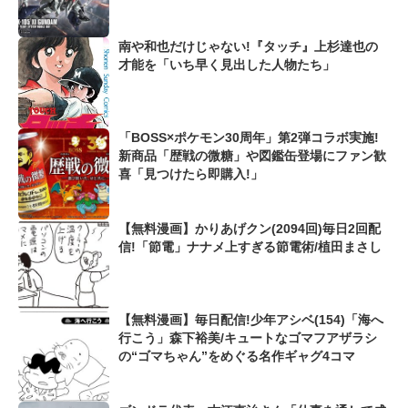
ングガンダムゼロも...
南や和也だけじゃない!『タッチ』上杉達也の
才能を「いち早く見出した人物たち」
「BOSS×ポケモン30周年」第2弾コラボ実施!
新商品「歴戦の微糖」や図鑑缶登場にファン歓
喜「見つけたら即購入!」
【無料漫画】かりあげクン(2094回)毎日2回配
信!「節電」ナナメ上すぎる節電術/植田まさし
【無料漫画】毎日配信!少年アシベ(154)「海へ
行こう」森下裕美/キュートなゴマフアザラシ
の“ゴマちゃん”をめぐる名作ギャグ4コマ