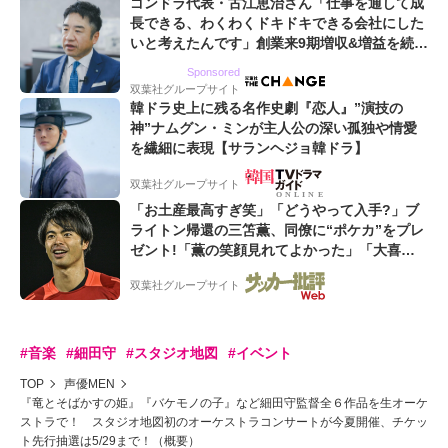
ゴンドラ代表・古江恵治さん「仕事を通して成
長できる、わくわくドキドキできる会社にした
いと考えたんです」創業来9期増収&増益を続け
るWebマーケティング会社のアイデンティティ
Sponsored
双葉社グループサイト
韓ドラ史上に残る名作史劇『恋人』”演技の
神”ナムグン・ミンが主人公の深い孤独や情愛
を繊細に表現【サランヘジョ韓ドラ】
双葉社グループサイト
「お土産最高すぎ笑」「どうやって入手?」ブ
ライトン帰還の三笘薫、同僚に“ポケカ”をプレ
ゼント!「薫の笑顔見れてよかった」「大喜び
のリュテル可愛すぎ」
双葉社グループサイト
#音楽
#細田守
#スタジオ地図
#イベント
TOP
声優MEN
『竜とそばかすの姫』『バケモノの子』など細田守監督全６作品を生オーケ
ストラで！ スタジオ地図初のオーケストラコンサートが今夏開催、チケッ
ト先行抽選は5/29まで！（概要）