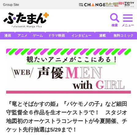
Group Site
検索
メニュー
漫画
アニメ
ゲーム
ドラマ映画
インタビュー
連載
無料コミック
『竜とそばかすの姫』『バケモノの子』など細田
守監督全６作品を生オーケストラで！ スタジオ
地図初のオーケストラコンサートが今夏開催、チ
ケット先行抽選は5/29まで！