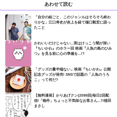
あわせて読む
「自分の絵ごと、このジャンルはそろそろ終わ
りかな」江口寿史が炎上を経て樋口毅宏に語っ
たこと
かわいいだけじゃない...実はけっこう闇が深い
『ちいかわ』のホラー回 映画『人魚の島のひみ
つ』を見る前に心の準備を...!?
「グッズの量半端ない」映画『ちいかわ』公開
記念グッズが発売! SNSで話題の「人魚のうろ
こ」って何だ?
【無料漫画】かりあげクン(2098回)毎日2回配
信!「物件」ちょっと不気味なお客さん...?/植田
まさし