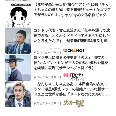
【無料漫画】毎日配信!少年アシベ(156)「チッ
トちゃんの贈り物」森下裕美/キュートなゴマフ
アザラシの“ゴマちゃん”をめぐる名作ギャグ4
コマ
ゴンドラ代表・古江恵治さん「仕事を通して成
長できる、わくわくドキドキできる会社にした
いと考えたんです」創業来9期増収&増益を続け
るWebマーケティング会社のアイデンティティ
Sponsored
双葉社グループサイト
韓ドラ史上に残る名作史劇『恋人』”演技の
神”ナムグン・ミンが主人公の深い孤独や情愛
を繊細に表現【サランヘジョ韓ドラ】
双葉社グループサイト
「なんじゃこりゃあああ!」本田圭佑の古巣ミ
ラン、漆黒×蛍光レッドの超絶クールな新サー
ドユニに世界が熱狂「サードなのにズルい」
「こりゃかっけえわ」
双葉社グループサイト