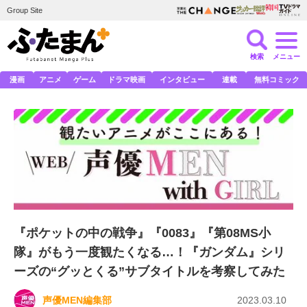
Group Site
検索
メニュー
漫画
アニメ
ゲーム
ドラマ映画
インタビュー
連載
無料コミック
『ポケットの中の戦争』『0083』『第08MS小
隊』がもう一度観たくなる…！『ガンダム』シリ
ーズの“グッとくる”サブタイトルを考察してみた
声優MEN編集部
2023.03.10