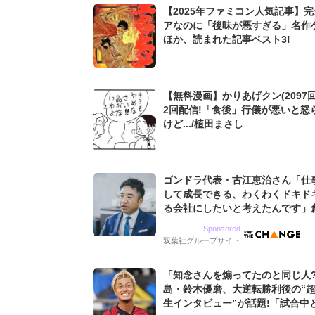
【2025年ファミコン人気記事】
アなのに「後味が悪すぎる」名作
ほか、読まれた記事ベスト3!
【無料漫画】かりあげクン(2097回
2回配信!「食後」行儀が悪いと怒
けど.../植田まさし
ゴンドラ代表・古江恵治さん「仕
して成長できる、わくわくドキド
る会社にしたいと考えたんです」
9期増収&増益を続けるWebマー
Sponsored
グ会社のアイデンティティ
双葉社グループサイト
「知念さんを煽ってたのと同じ人
島・鈴木優磨、大逆転勝利後の“
生インタビュー”が話題!「試合中