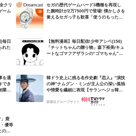
完全クリ
セガの歴代ゲームハード3機種を再現し
ゲーム
た腕時計が2万7500円で登場! 懐かしさを
覚えるセガっ子も歓喜「使うのもったい
ない」
)毎日
【無料漫画】毎日配信!少年アシベ(156)
られた
「チットちゃんの贈り物」森下裕美/キュ
ートなゴマフアザラシの“ゴマちゃん”を
めぐる名作ギャグ4コマ
事を通
韓ドラ史上に残る名作史劇『恋人』”演技
キでき
の神”ナムグン・ミンが主人公の深い孤独
創業来
や情愛を繊細に表現【サランヘジョ韓ド
ケティン
ラ】
双葉社グループサイト
?」鹿
超・優等
とのギ