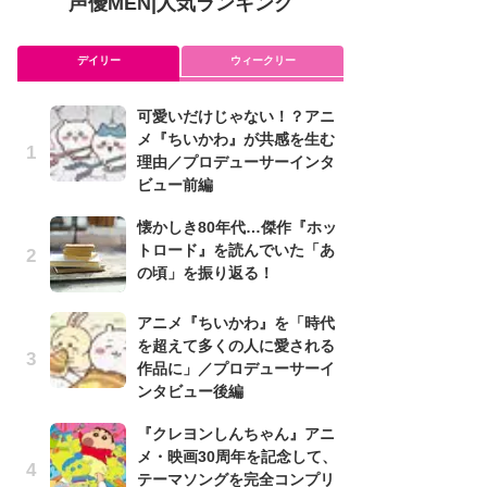
声優MEN
|
人気ランキング
デイリー
ウィークリー
可愛いだけじゃない！？アニ
ア
メ『ちいかわ』が共感を生む
を
理由／プロデューサーインタ
作
ビュー前編
ン
懐かしき80年代…傑作『ホッ
可
トロード』を読んでいた「あ
メ
の頃」を振り返る！
理
ビ
アニメ『ちいかわ』を「時代
懐
を超えて多くの人に愛される
ト
作品に」／プロデューサーイ
の
ンタビュー後編
『クレヨンしんちゃん』アニ
み
メ・映画30周年を記念して、
た
テーマソングを完全コンプリ
鼻