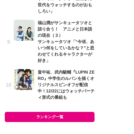
世代をウォッチするのがおも
ー
しろい」
な
前
福山潤がサンキュータツオと
語り合う！ アニメと日本語
「
の現在（３）
し
サンキュータツオ「“今頃、あ
シ
いつ何をしているかな？”と思
太
わせてくれるキャラクターが
「
好き」
て
畠中祐、武内駿輔『LUPIN ZE
イ
RO』中学生のルパンを描くオ
メ
リジナルスピンオフが配信
ク
中！12/22にはウォッチパーテ
生
ィ形式の番組も
ラン
ランキング一覧