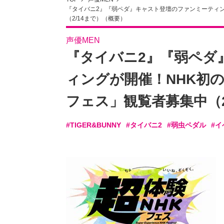
『タイバニ2』『弱ペダ』キャスト登壇のファンミーティン
（2/14まで）（概要）
声優MEN
『タイバニ2』『弱ペダ
ィングが開催！NHK初
フェス」観覧者募集中（2
#TIGER&BUNNY
#タイバニ2
#弱虫ペダル
#イ