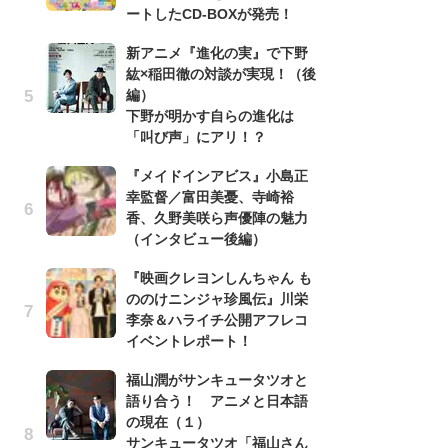
ートしたCD-BOXが発売！
バ
新アニメ『進化の実』で下野
古
紘×稲田徹の対談が実現！（後
あ
編）
る
下野が明かす自らの進化は
詠
「叫び声」にアリ！？
ト
『メイドインアビス』小島正
の
幸監督／富田美憂、寺崎裕
信
香、久野美咲ら声優陣の魅力
ダー
（インタビュー後編）
P
『映画クレヨンしんちゃん も
声
ののけニンジャ珍風伝』川栄
も
李奈＆ハライチ公開アフレコ
「[
イベントレポート！
cov
r
福山潤がサンキュータツオと
イ
語り合う！ アニメと日本語
の現在（１）
『
サンキュータツオ「福山さん
幸