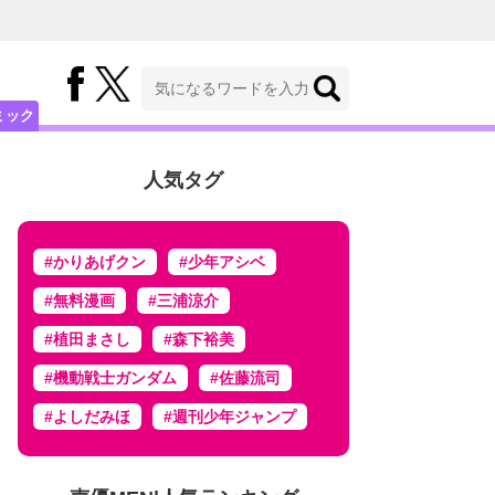
ミック
人気タグ
#かりあげクン
#少年アシベ
#無料漫画
#三浦涼介
#植田まさし
#森下裕美
#機動戦士ガンダム
#佐藤流司
#よしだみほ
#週刊少年ジャンプ