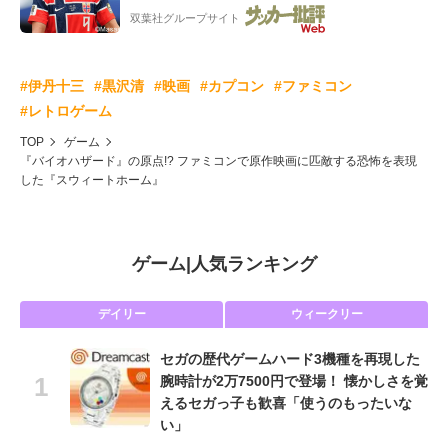
ー”映像が話題!「元気をもらった」
双葉社グループサイト
#伊丹十三
#黒沢清
#映画
#カプコン
#ファミコン
#レトロゲーム
TOP
ゲーム
『バイオハザード』の原点!? ファミコンで原作映画に匹敵する恐怖を表現
した『スウィートホーム』
ゲーム
|
人気ランキング
デイリー
ウィークリー
セガの歴代ゲームハード3機種を再現した
腕時計が2万7500円で登場！ 懐かしさを覚
えるセガっ子も歓喜「使うのもったいな
い」