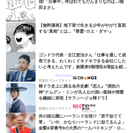
信!「仕事中」呼ばれてもだんまりなのは.../植
田まさし
【無料漫画】地下室で生きる少年がやがて直面
する“真相”とは...『替霊~カエ・ダマ~』
ゴンドラ代表・古江恵治さん「仕事を通して成
長できる、わくわくドキドキできる会社にした
いと考えたんです」創業来9期増収&増益を続け
るWebマーケティング会社のアイデンティティ
Sponsored
双葉社グループサイト
韓ドラ史上に残る名作史劇『恋人』”演技の
神”ナムグン・ミンが主人公の深い孤独や情愛
を繊細に表現【サランヘジョ韓ドラ】
双葉社グループサイト
井の頭公園にハーランド出現!?「若干似てて
草」「いや、かなりハーランドに似てるんよ」
金髪&背番号9の大男の“一人バイキング・ロ