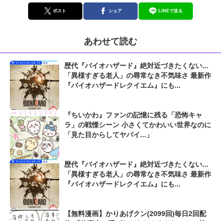
ポスト
シェア
LINEで送る
あわせて読む
歴代『バイオハザード』絶対近づきたくない...
「異様すぎる老人」の尋常なき不気味さ 最新作
『バイオハザードレクイエム』にも...
『ちいかわ』ファンの記憶に残る「恐怖キャ
ラ」の戦慄シーン 小さくてかわいい世界なのに
「見た目からしてヤバイ...」
歴代『バイオハザード』絶対近づきたくない...
「異様すぎる老人」の尋常なき不気味さ 最新作
『バイオハザードレクイエム』にも...
【無料漫画】かりあげクン(2099回)毎日2回配