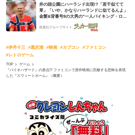
井の頭公園にハーランド出現!?「若干似てて
草」「いや、かなりハーランドに似てるんよ」
金髪&背番号9の大男の“一人バイキング・ロ
ー”映像が話題!「元気をもらった」
双葉社グループサイト
#伊丹十三
#黒沢清
#映画
#カプコン
#ファミコン
#レトロゲーム
TOP
ゲーム
『バイオハザード』の原点!? ファミコンで原作映画に匹敵する恐怖を表現
した『スウィートホーム』（概要）