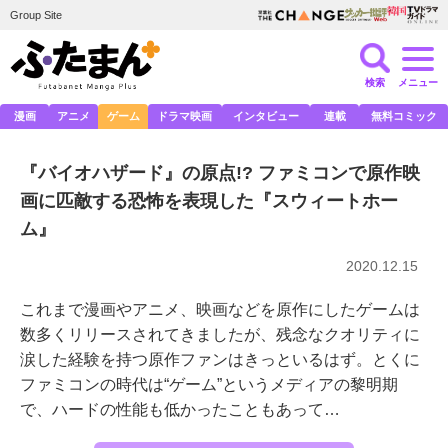
Group Site
検索
メニュー
漫画
アニメ
ゲーム
ドラマ映画
インタビュー
連載
無料コミック
『バイオハザード』の原点!? ファミコンで原作映
画に匹敵する恐怖を表現した『スウィートホー
ム』
2020.12.15
これまで漫画やアニメ、映画などを原作にしたゲームは
数多くリリースされてきましたが、残念なクオリティに
涙した経験を持つ原作ファンはきっといるはず。とくに
ファミコンの時代は“ゲーム”というメディアの黎明期
で、ハードの性能も低かったこともあって…