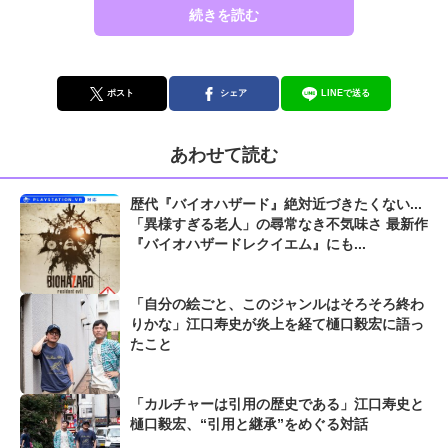
続きを読む
ポスト
シェア
LINEで送る
あわせて読む
歴代『バイオハザード』絶対近づきたくない...
「異様すぎる老人」の尋常なき不気味さ 最新作
『バイオハザードレクイエム』にも...
「自分の絵ごと、このジャンルはそろそろ終わ
りかな」江口寿史が炎上を経て樋口毅宏に語っ
たこと
「カルチャーは引用の歴史である」江口寿史と
樋口毅宏、“引用と継承”をめぐる対話