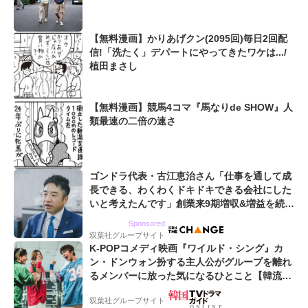
【無料漫画】かりあげクン(2095回)毎日2回配
信!「洗たく」デパートにやってきたワケは.../
植田まさし
【無料漫画】競馬4コマ『馬なりde SHOW』人
類最速の二倍の速さ
ゴンドラ代表・古江恵治さん「仕事を通して成
長できる、わくわくドキドキできる会社にした
いと考えたんです」創業来9期増収&増益を続け
るWebマーケティング会社のアイデンティティ
Sponsored
双葉社グループサイト
K-POPコメディ映画『ワイルド・シング』カ
ン・ドンウォン扮する主人公がグループを離れ
るメンバーに放った気になるひとこと【韓流談
義fromソウル】
双葉社グループサイト