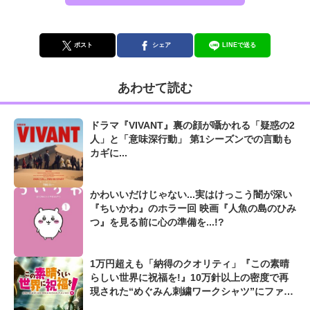
ポスト
シェア
LINEで送る
あわせて読む
ドラマ『VIVANT』裏の顔が囁かれる「疑惑の2
人」と「意味深行動」 第1シーズンでの言動も
カギに...
かわいいだけじゃない...実はけっこう闇が深い
『ちいかわ』のホラー回 映画『人魚の島のひみ
つ』を見る前に心の準備を...!?
1万円超えも「納得のクオリティ」『この素晴
らしい世界に祝福を!』10万針以上の密度で再
現された“めぐみん刺繍ワークシャツ”にファン
も感動