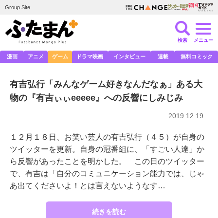
Group Site
検索
メニュー
漫画
アニメ
ゲーム
ドラマ映画
インタビュー
連載
無料コミック
有吉弘行「みんなゲーム好きなんだなぁ」ある大
物の『有吉ぃぃeeeee』への反響にしみじみ
2019.12.19
１２月１８日、お笑い芸人の有吉弘行（４５）が自身の
ツイッターを更新。自身の冠番組に、「すごい人達」か
ら反響があったことを明かした。 この日のツイッター
で、有吉は「自分のコミュニケーション能力では、じゃ
あ出てくださいよ！とは言えないようなす…
続きを読む