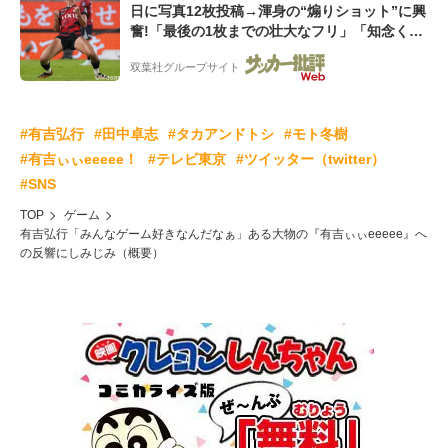
日に写真12枚投稿→渾身の“煽りショット”に興
奮!「最後の1枚までの壮大なフリ」「知念くん
のことどんだけ好きなんよw」
双葉社グループサイト
#有吉弘行
#田中卓志
#タカアンドトシ
#モト冬樹
#有吉ぃぃeeeee！
#テレビ東京
#ツイッター（twitter）
#SNS
TOP
ゲーム
有吉弘行「みんなゲーム好きなんだなぁ」ある大物の『有吉ぃぃeeeee』へ
の反響にしみじみ（概要）