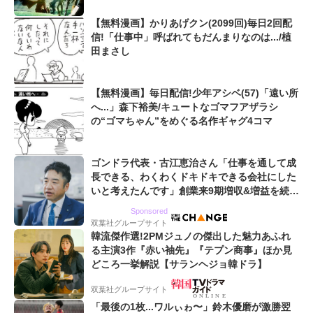
【無料漫画】かりあげクン(2099回)毎日2回配
信!「仕事中」呼ばれてもだんまりなのは.../植
田まさし
【無料漫画】毎日配信!少年アシベ(57)「遠い所
へ...」森下裕美/キュートなゴマフアザラシ
の“ゴマちゃん”をめぐる名作ギャグ4コマ
ゴンドラ代表・古江恵治さん「仕事を通して成
長できる、わくわくドキドキできる会社にした
いと考えたんです」創業来9期増収&増益を続け
るWebマーケティング会社のアイデンティティ
Sponsored
双葉社グループサイト
韓流傑作選!2PMジュノの傑出した魅力あふれ
る主演3作『赤い袖先』『テプン商事』ほか見
どころ一挙解説【サランヘジョ韓ドラ】
双葉社グループサイト
「最後の1枚...ワルぃゎ〜」鈴木優磨が激勝翌