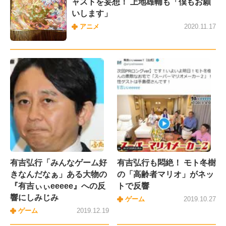
ャストを妄想！ 上地雄輔も「僕もお願
いします」
アニメ
2020.11.17
有吉弘行「みんなゲーム好
有吉弘行も悶絶！ モト冬樹
きなんだなぁ」ある大物の
の「高齢者マリオ」がネッ
『有吉ぃぃeeeee』への反
トで反響
響にしみじみ
ゲーム
2019.10.27
ゲーム
2019.12.19