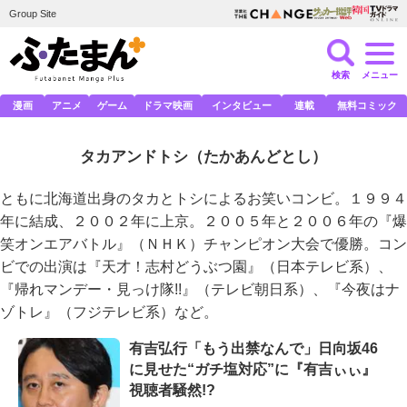
Group Site
検索
メニュー
漫画
アニメ
ゲーム
ドラマ映画
インタビュー
連載
無料コミック
タカアンドトシ
（たかあんどとし）
ともに北海道出身のタカとトシによるお笑いコンビ。１９９４
年に結成、２００２年に上京。２００５年と２００６年の『爆
笑オンエアバトル』（ＮＨＫ）チャンピオン大会で優勝。コン
ビでの出演は『天才！志村どうぶつ園』（日本テレビ系）、
『帰れマンデー・見っけ隊!!』（テレビ朝日系）、『今夜はナ
ゾトレ』（フジテレビ系）など。
有吉弘行「もう出禁なんで」日向坂46
に見せた“ガチ塩対応”に『有吉ぃぃ』
視聴者騒然!?