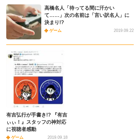
高橋名人「待ってる間に汗かい
て……」次の名前は「言い訳名人」に
決まり!?
ゲーム
2019.09.22
有吉弘行が手書き!? 『有吉
ぃぃ！』スタッフの神対応
に視聴者感動
ゲーム
2019.09.18