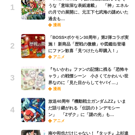
うな「意味深な表紙連載」 「神」エネル
の月での展開に、元王下七武海の謎めいた
過去も…
漫画
「BOSS×ポケモン30周年」第2弾コラボ実
施！ 新商品「歴戦の微糖」や図鑑缶登場
にファン歓喜「見つけたら即購入！」
アニメ
『ちいかわ』ファンの記憶に残る「恐怖キ
ャラ」の戦慄シーン 小さくてかわいい世
界なのに「見た目からしてヤバイ…」
漫画
放送40周年『機動戦士ガンダムZZ』いま
だ語り継がれる「伝説のトンデモシー
ン」 「Zザク」に「謎の光」も…
アニメ
南や和也だけじゃない！『タッチ』上杉達