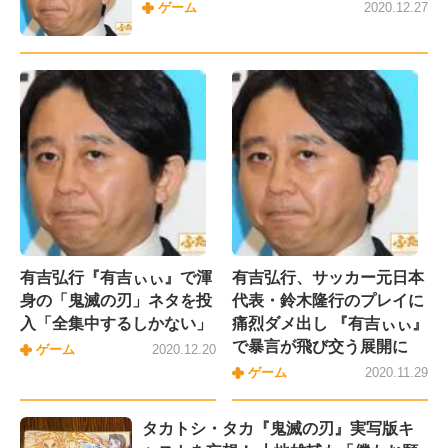
ゲーム
2020.12.27
有吉弘行『有吉ぃぃ』で渾
有吉弘行、サッカー元日本
身の「鬼滅の刃」ネタを投
代表・鈴木隆行のプレイに
入「全集中するしかない」
痛烈ダメ出し 『有吉ぃぃ』
で暴言が飛び交う展開に
ゲーム
2020.12.20
ゲーム
2020.11.29
タカトシ・タカ『鬼滅の刃』実写版キ