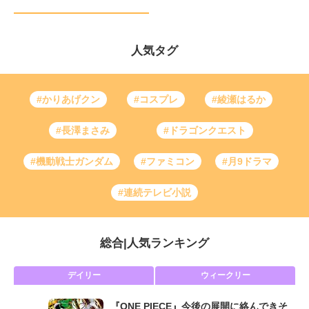
人気タグ
#かりあげクン
#コスプレ
#綾瀬はるか
#長澤まさみ
#ドラゴンクエスト
#機動戦士ガンダム
#ファミコン
#月9ドラマ
#連続テレビ小説
総合
|
人気ランキング
デイリー
ウィークリー
『ONE PIECE』今後の展開に絡んできそ