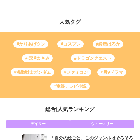
人気タグ
#かりあげクン
#コスプレ
#綾瀬はるか
#長澤まさみ
#ドラゴンクエスト
#機動戦士ガンダム
#ファミコン
#月9ドラマ
#連続テレビ小説
総合
|
人気ランキング
デイリー
ウィークリー
「自分の絵ごと、このジャンルはそろそろ