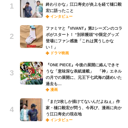
終わりかな」江口寿史が炎上を経て樋口毅
宏に語ったこと
インタビュー
ファミマと『VIVANT』第2シーズンのコラ
ボがスタート！ “別班饅頭”や限定グッズ
登場にファン感激「これは買うしかな
い！」
ドラマ映画
『ONE PIECE』今後の展開に絡んできそ
うな「意味深な表紙連載」 「神」エネル
の月での展開に、元王下七武海の謎めいた
過去も…
漫画
「まだ2枚しか描けてないんだよねぇ」作
家・樋口毅宏が問う、今再び、漫画に向か
う江口寿史の現在地
インタビュー