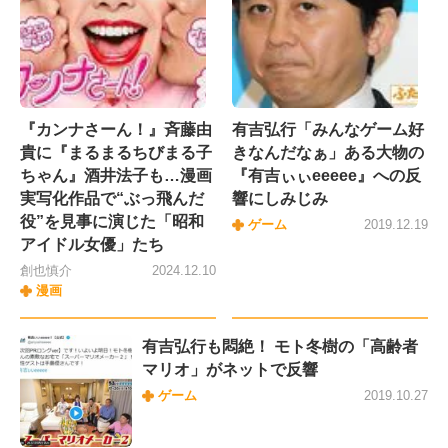
『カンナさーん！』斉藤由
有吉弘行「みんなゲーム好
貴に『まるまるちびまる子
きなんだなぁ」ある大物の
ちゃん』酒井法子も…漫画
『有吉ぃぃeeeee』への反
実写化作品で“ぶっ飛んだ
響にしみじみ
役”を見事に演じた「昭和
ゲーム
2019.12.19
アイドル女優」たち
創也慎介
2024.12.10
漫画
有吉弘行も悶絶！ モト冬樹の「高齢者
マリオ」がネットで反響
ゲーム
2019.10.27