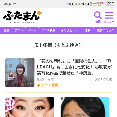
Group Site
検索
メニュー
漫画
アニメ
ゲーム
ドラマ映画
インタビュー
連載
無料コミック
モト冬樹
（もとふゆき）
『花のち晴れ』に『無限の住人』、『B
LEACH』も…まさに七変化！ 杉咲花が
実写化作品で魅せた「神演技」
海狸こう平
2026.02.25
ドラマ映画