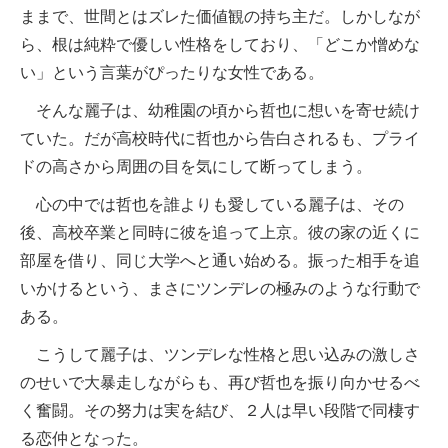
ままで、世間とはズレた価値観の持ち主だ。しかしなが
ら、根は純粋で優しい性格をしており、「どこか憎めな
い」という言葉がぴったりな女性である。
そんな麗子は、幼稚園の頃から哲也に想いを寄せ続け
ていた。だが高校時代に哲也から告白されるも、プライ
ドの高さから周囲の目を気にして断ってしまう。
心の中では哲也を誰よりも愛している麗子は、その
後、高校卒業と同時に彼を追って上京。彼の家の近くに
部屋を借り、同じ大学へと通い始める。振った相手を追
いかけるという、まさにツンデレの極みのような行動で
ある。
こうして麗子は、ツンデレな性格と思い込みの激しさ
のせいで大暴走しながらも、再び哲也を振り向かせるべ
く奮闘。その努力は実を結び、２人は早い段階で同棲す
る恋仲となった。