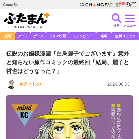
Group Site
検索
メニュー
漫画
アニメ
ゲーム
ドラマ映画
インタビュー
連載
無料コミック
伝説のお嬢様漫画『白鳥麗子でございます』意外
と知らない原作コミックの最終回「結局、麗子と
哲也はどうなった？」
さえきしの
2026.06.03