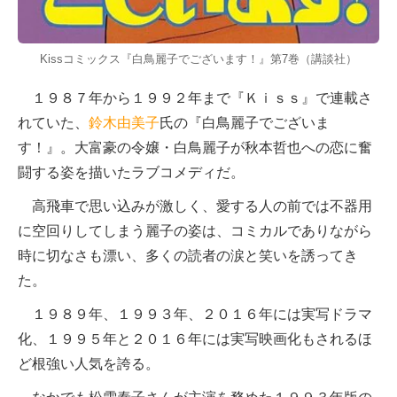
Kissコミックス『白鳥麗子でございます！』第7巻（講談社）
１９８７年から１９９２年まで『Ｋｉｓｓ』で連載さ
れていた、
鈴木由美子
氏の『白鳥麗子でございま
す！』。大富豪の令嬢・白鳥麗子が秋本哲也への恋に奮
闘する姿を描いたラブコメディだ。
高飛車で思い込みが激しく、愛する人の前では不器用
に空回りしてしまう麗子の姿は、コミカルでありながら
時に切なさも漂い、多くの読者の涙と笑いを誘ってき
た。
１９８９年、１９９３年、２０１６年には実写ドラマ
化、１９９５年と２０１６年には実写映画化もされるほ
ど根強い人気を誇る。