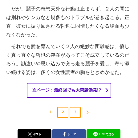
だが、麗子の奇想天外な行動は止まらず、２人の間に
は別れやケンカなど幾多ものトラブルが巻き起こる。正
直、彼女に振り回される哲也に同情したくなる場面も少
なくなかった。
それでも愛を育んでいく２人の絶妙な距離感は、優し
く真っ直ぐな哲也の存在があってこそ成立しているのだ
ろう。勘違いや思い込みで突っ走る麗子を愛し、寄り添
い続ける姿は、多くの女性読者の胸をときめかせた。
次ページ：最終回でも大問題勃発!?
1
2
3
ポスト
シェア
LINEで送る