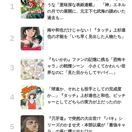
うな「意味深な表紙連載」 「神」エネル
の月での展開に、元王下七武海の謎めいた
過去も…
南や和也だけじゃない！『タッチ』上杉達
也の才能を「いち早く見出した人物たち」
『ちいかわ』ファンの記憶に残る「恐怖キ
ャラ」の戦慄シーン 小さくてかわいい世
界なのに「見た目からしてヤバイ…」
「球速か、それとも投手としての完成度
か…」『タッチ』上杉達也と和也、ピッチ
ャーとしてどちらの実力が上だったのか
『刃牙道』で突然の大出世!? 『バキ』シ
リーズのかませ犬・本部以蔵が「最強キャ
ラ」の座に躍り出たワケ