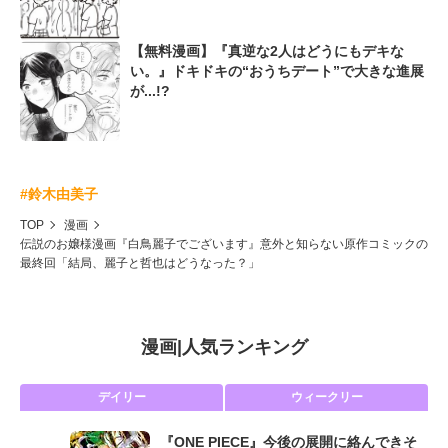
【無料漫画】『真逆な2人はどうにもデキな
い。』ドキドキの“おうちデート”で大きな進展
が...!?
#鈴木由美子
TOP
漫画
伝説のお嬢様漫画『白鳥麗子でございます』意外と知らない原作コミックの
最終回「結局、麗子と哲也はどうなった？」
漫画
|
人気ランキング
デイリー
ウィークリー
『ONE PIECE』今後の展開に絡んできそ