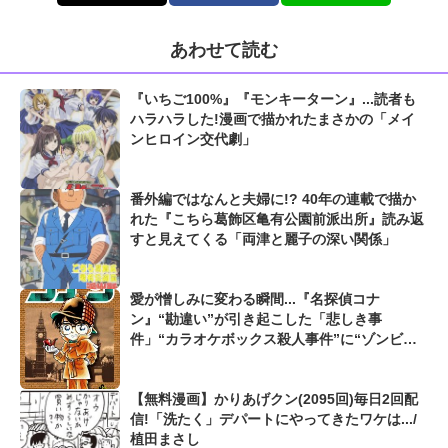
あわせて読む
『いちご100%』『モンキーターン』...読者も
ハラハラした!漫画で描かれたまさかの「メイ
ンヒロイン交代劇」
番外編ではなんと夫婦に!? 40年の連載で描か
れた『こちら葛飾区亀有公園前派出所』読み返
すと見えてくる「両津と麗子の深い関係」
愛が憎しみに変わる瞬間...『名探偵コナ
ン』“勘違い”が引き起こした「悲しき事
件」“カラオケボックス殺人事件”に“ゾンビが
死んだ夜”も...
【無料漫画】かりあげクン(2095回)毎日2回配
信!「洗たく」デパートにやってきたワケは.../
植田まさし