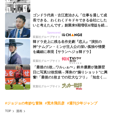
ゴンドラ代表・古江恵治さん「仕事を通して成
長できる、わくわくドキドキできる会社にした
いと考えたんです」創業来9期増収&増益を続け
るWebマーケティング会社のアイデンティティ
Sponsored
双葉社グループサイト
韓ドラ史上に残る名作史劇『恋人』”演技の
神”ナムグン・ミンが主人公の深い孤独や情愛
を繊細に表現【サランヘジョ韓ドラ】
双葉社グループサイト
「最後の1枚...ワルぃゎ〜」鈴木優磨が激勝翌
日に写真12枚投稿→渾身の“煽りショット”に興
奮!「最後の1枚までの壮大なフリ」「知念くん
のことどんだけ好きなんよw」
双葉社グループサイト
#ジョジョの奇妙な冒険
#荒木飛呂彦
#週刊少年ジャンプ
TOP
漫画