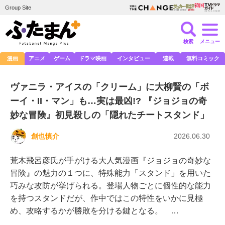
Group Site
検索
メニュー
漫画
アニメ
ゲーム
ドラマ映画
インタビュー
連載
無料コミック
ヴァニラ・アイスの「クリーム」に大柳賢の「ボ
ーイ・II・マン」も…実は最凶!? 『ジョジョの奇
妙な冒険』初見殺しの「隠れたチートスタンド」
創也慎介
2026.06.30
荒木飛呂彦氏が手がける大人気漫画『ジョジョの奇妙な
冒険』の魅力の１つに、特殊能力「スタンド」を用いた
巧みな攻防が挙げられる。登場人物ごとに個性的な能力
を持つスタンドだが、作中ではこの特性をいかに見極
め、攻略するかが勝敗を分ける鍵となる。 …