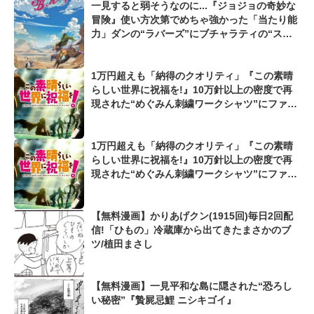
一見すると弱そうなのに...『ジョジョの奇妙な
冒険』使い方次第でめちゃ強かった「当たり能
力」ダンの“ラバーズ”にブチャラティの“ステ
ィッキィ・フィンガーズ”、マジェントの“20th
Century BOY”も...
1万円超えも「納得のクオリティ」『この素晴
らしい世界に祝福を!』10万針以上の密度で再
現された“めぐみん刺繍ワークシャツ”にファン
も感動
1万円超えも「納得のクオリティ」『この素晴
らしい世界に祝福を!』10万針以上の密度で再
現された“めぐみん刺繍ワークシャツ”にファン
も感動
【無料漫画】かりあげクン(1915回)毎日2回配
信!「ひもの」冷蔵庫から出てきたまさかのブ
ツ/植田まさし
【無料漫画】一見平和な島に隠された“恐ろし
い秘密”『贄屍忌鯉 ニシキゴイ』