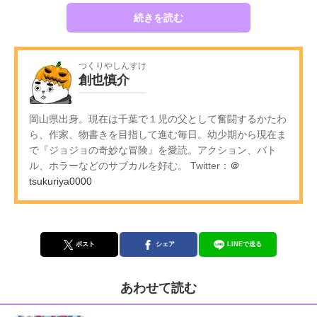
続きを読む
つくりやしんすけ
創也慎介
岡山県出身。現在は千葉で１児の父として奮闘するかたわ
ら、作家、物書きを目指して進む毎日。幼少期から現在ま
で『ジョジョの奇妙な冒険』を愛読。アクション、バト
ル、ホラーなどのサブカルを好む。 Twitter：
＠
tsukuriya0000
ポスト
シェア
LINEで送る
あわせて読む