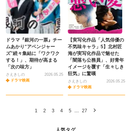
ドラマ『銀河の一票』チー
【実写化作品「人気俳優の
ムあかり“アベンジャー
不気味キャラ」5】北村匠
ズ”続々集結に「ワクワク
海が実写化作品で魅せた
する！」、期待が高まる
「闇落ち公務員」、好青年
「次の味方」
イメージを覆す「生々しき
狂気」に驚嘆
さえきしの
2026.05.25
ドラマ映画
さえきしの
2026.05.25
ドラマ映画
1
2
3
4
5
…
27
人気タグ