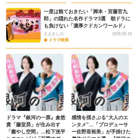
一度は観ておきたい「脚本・宮藤官九
郎」の隠れた名作ドラマ3選 朝ドラに
も負けない「濃厚クドカンワールド」
さえきしの
2026.06.10
ドラマ映画
ドラマ『銀河の一票』倉悠
感情を揺さぶる“大人のエ
貴「藤堂昴」が生み出す
ンタメ”…「プロデューサ
「癒やし空間」…松下洸平
ー佐野亜裕美」が手掛けた