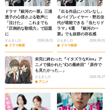
ドラマ『銀河の一票』三浦
「出る作品にハズレなし」
透子の心揺さぶる歌声に
名バイプレイヤー・野呂佳
「泣けた」 これまでも
代が堪能できる「当たりド
「圧倒的な歌唱力」で話題
ラマ」6選 『銀河の一
に
票』でも抜群の存在感
さえきしの
2026.06.01
さえきしの
2026.06.01
ドラマ映画
ドラマ映画
未完に終わった『イタズラなKiss』ア
ニメで描かれた“幻の最終回”「原作で
も見たかった…」
さえきしの
2026.05.27
アニメ