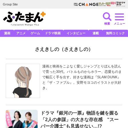
Group Site
検索
メニュー
漫画
アニメ
ゲーム
ドラマ映画
インタビュー
連載
無料コミック
さえきしの
（さえきしの）
漫画と映画をこよなく愛しジャンプとりぼんを読ん
で育った30代。バトルものからホラー、恋愛ものま
で幅広く手を出す。好きな漫画は『SLAM DUNK』
と『ザ・ファブル』。安野モヨコのイラストが大好
き。
ドラマ『銀河の一票』物語を鍵を握る
「2人の参謀」の大きな存在感 “スー
パー介護士”も見逃せない…!?