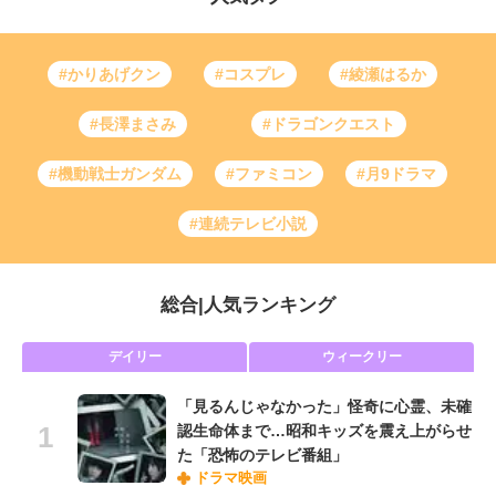
#かりあげクン
#コスプレ
#綾瀬はるか
#長澤まさみ
#ドラゴンクエスト
#機動戦士ガンダム
#ファミコン
#月9ドラマ
#連続テレビ小説
総合
|
人気ランキング
デイリー
ウィークリー
「見るんじゃなかった」怪奇に心霊、未確
認生命体まで…昭和キッズを震え上がらせ
た「恐怖のテレビ番組」
ドラマ映画