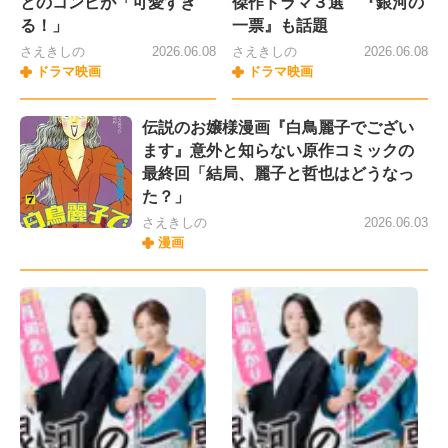
とのコンビが「可愛すぎ
傑作ドラマ３選 『銀河の
る！」
一票』も話題
さえきしの
2026.06.08
さえきしの
2026.06.08
ドラマ映画
ドラマ映画
伝説のお嬢様漫画『白鳥麗子でござい
ます』意外と知らない原作コミックの
最終回「結局、麗子と哲也はどうなっ
た？」
さえきしの
2026.06.03
漫画