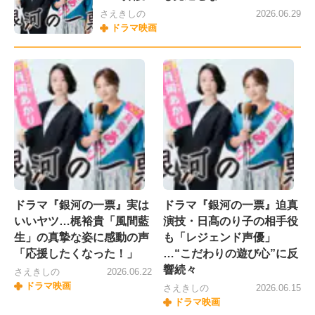
さえきしの
2026.06.29
ドラマ映画
ドラマ『銀河の一票』実は
ドラマ『銀河の一票』迫真
いいヤツ…梶裕貴「風間藍
演技・日髙のり子の相手役
生」の真摯な姿に感動の声
も「レジェンド声優」
「応援したくなった！」
…“こだわりの遊び心”に反
響続々
さえきしの
2026.06.22
ドラマ映画
さえきしの
2026.06.15
ドラマ映画