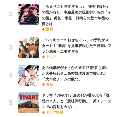
「あまりにも強すぎる…」『呪術廻戦≡』
で描かれた、本編最強の呪術師たちの「そ
の後」 虎杖、東堂、釘崎らの数十年後の
姿とは
漫画
「ハイキュー!! おせち2027」の予約がス
タート！“春高”を見事表現した三段重にフ
ァン感激「エモすぎる」
アニメ
あの強豪校がまさかの敗退!? 読者も驚い
た大番狂わせ…高校野球漫画で描かれた
「大本命チームの敗北」
漫画
ドラマ『VIVANT』裏の顔が囁かれる「疑
惑の２人」と「意味深行動」 第１シーズ
ンでの言動もカギに…
ドラマ映画